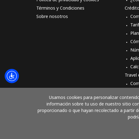
Términos y Condiciones
Crédit
Sobre nosotros
Com
Tari
Pla
Cóm
Núm
Apli
Calc
Travel
Com
Cóm
Usamos cookies para personalizar contenido 
información sobre tu uso de nuestro sitio con
proporcionado o que hayan recolectado a partir de
podrí