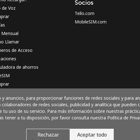
Socios
o de Voz
Tello.com
prar
MobileSIM.com
fas
n Mensual
o Llamar
eros de Acceso
caciones
uladora de ahorros
 eSIM
prar
o funciona
y anuncios, para proporcionar funciones de redes sociales y para a
 colaboradores de redes sociales, publicidad y analítica que pueden
 tu uso de su servicio. Para más información sobre nuestras práctic
as tener a tu disposición, por favor consulta nuestra Política de Priva
Paga con
Rechazar
Aceptar todo