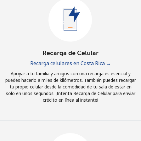
Al abrir una cuenta en este sitio web, estoy de acuerdo con
estos
Términos y condiciones.
Únete
Recarga de Celular
Recarga celulares en Costa Rica →
¡Hola!
Apoyar a tu familia y amigos con una recarga es esencial y
puedes hacerlo a miles de kilómetros. También puedes recargar
Inicia sesión o
REGÍSTRATE →
tu propio celular desde la comodidad de tu sala de estar en
solo en unos segundos. ¡Intenta Recarga de Celular para enviar
crédito en línea al instante!
¿Olvidaste tu contraseña? →