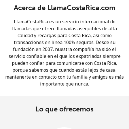
Acerca de LlamaCostaRica.com
LlamaCostaRica es un servicio internacional de
llamadas que ofrece llamadas asequibles de alta
calidad y recargas para Costa Rica, así como
transacciones en línea 100% seguras. Desde su
No se ha creado una contraseña
fundación en 2007, nuestra compañía ha sido el
Mínimo 8 caracteres
servicio confiable en el que los expatriados siempre
Una letra mayúscula y una minúscula
pueden confiar para comunicarse con Costa Rica,
Un número
porque sabemos que cuando estás lejos de casa,
Un caracter especial
mantenerte en contacto con tu familia y amigos es más
importante que nunca.
Lo que ofrecemos
Mantente en contacto para recibir nuestras mejores
ofertas.