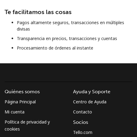
Al abrir una cuenta en este sitio web, estoy de acuerdo con
estos
Términos y condiciones.
Te facilitamos las cosas
Pagos altamente seguros, transacciones en múltiples
Únete
divisas
Transparencia en precios, transacciones y cuentas
Procesamiento de órdenes al instante
¡Hola!
Inicia sesión o
REGÍSTRATE →
Quiénes somos
Ayuda y Soporte
Página Principal
Centro de Ayuda
Mi cuenta
Contacto
Política de privacidad y
Socios
¿Olvidaste tu contraseña? →
cookies
Tello.com