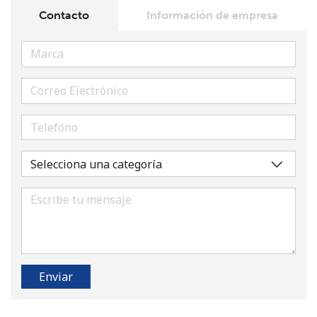
Contacto
Información de empresa
No se ha creado una contraseña
Mínimo 8 caracteres
Una letra mayúscula y una minúscula
Un número
Un caracter especial
Enviar
Mantente en contacto para recibir nuestras mejores
ofertas.