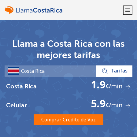
¡Bienvenido!
Llama a Costa Rica con las
¿Ya tienes una cuenta?
Inicia sesión →
mejores tarifas
Regístrate con
Tarifas
1.9
¢
/min
Costa Rica
5.9
¢
/min
Celular
o
Comprar Crédito de Voz