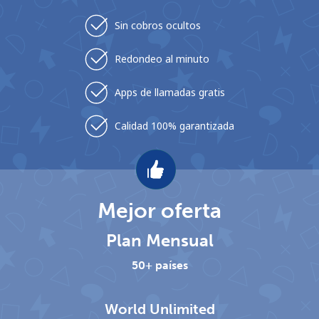
Sin cobros ocultos
Redondeo al minuto
Apps de llamadas gratis
No se ha creado una contraseña
Calidad 100% garantizada
Mínimo 8 caracteres
Una letra mayúscula y una minúscula
Un número
Un caracter especial
Mejor oferta
Plan Mensual
50+ países
Mantente en contacto para recibir nuestras mejores
World Unlimited
ofertas.