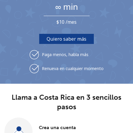
∞ min
Al abrir una cuenta en este sitio web, estoy de acuerdo con
estos
Términos y condiciones.
⁦$10⁩ /mes
Únete
Quiero saber más
Paga menos, habla más
¡Hola!
Renueva en cualquier momento
Inicia sesión o
REGÍSTRATE →
Llama a Costa Rica en 3 sencillos
pasos
¿Olvidaste tu contraseña? →
Crea una cuenta