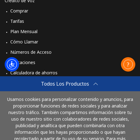
Crédito de Voz
Comprar
Tarifas
Plan Mensual
Cómo Llamar
Números de Acceso
Aplicaciones
Calculadora de ahorros
Travel eSIM
Todos Los Productos
Comprar
Usamos cookies para personalizar contenido y anuncios, para
Cómo funciona
proporcionar funciones de redes sociales y para analizar
nuestro tráfico. También compartimos información sobre tu
uso de nuestro sitio con colaboradores de redes sociales,
publicidad y analítica que pueden combinarla con otra
Paga con
información que les hayas proporcionado o que hayan
recolectado a partir de tu uso de su servicio. Para más