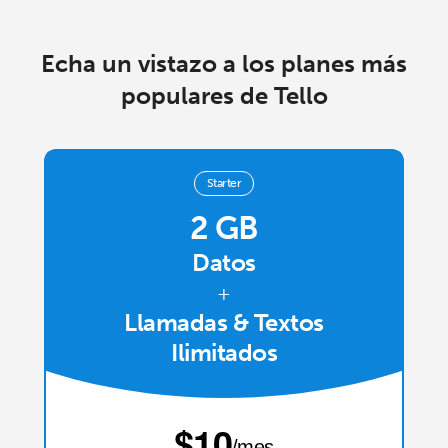
Iniciar Sesión
Echa un vistazo a los planes más
o
populares de Tello
Continuar con
Starter
2 GB
Datos
+
Llamadas & Textos
Ilimitados
⁦$10⁩
/mes