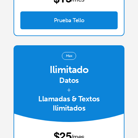
Prueba Tello
Max
Ilimitado
Datos
+
Llamadas & Textos
Ilimitados
⁦$25⁩
/mes