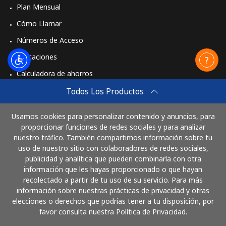
Plan Mensual
Cómo Llamar
Números de Acceso
Aplicaciones
Calculadora de ahorros
Travel eSIM
Todos Los Productos
Comprar
Usamos cookies para personalizar contenido y anuncios, para
Cómo funciona
proporcionar funciones de redes sociales y para analizar
nuestro tráfico. También compartimos información sobre tu
uso de nuestro sitio con colaboradores de redes sociales,
publicidad y analítica que pueden combinarla con otra
Paga con
información que les hayas proporcionado o que hayan
recolectado a partir de tu uso de su servicio. Para más
información sobre nuestras prácticas de privacidad y otras
elecciones o derechos que podrías tener a tu disposición, por
favor consulta nuestra Política de Privacidad.