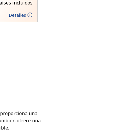
aíses incluidos
Detalles
M proporciona una
También ofrece una
ible.