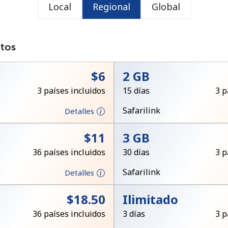
Local
Regional
Global
o
atos
⁦$6⁩
2 GB
3 países incluidos
15 días
3 p
Safarilink
Detalles
⁦$11⁩
3 GB
36 países incluidos
30 días
3 p
Safarilink
Detalles
No se ha creado una contraseña
⁦$18.50⁩
Ilimitado
Mínimo 8 caracteres
36 países incluidos
3 días
3 p
Una letra mayúscula y una minúscula