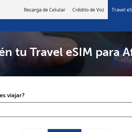
Recarga de Celular
Crédito de Voz
Travel e
n tu Travel eSIM para A
¡Bienvenido!
¿Ya tienes una cuenta?
Inicia sesión →
s viajar?
Regístrate con