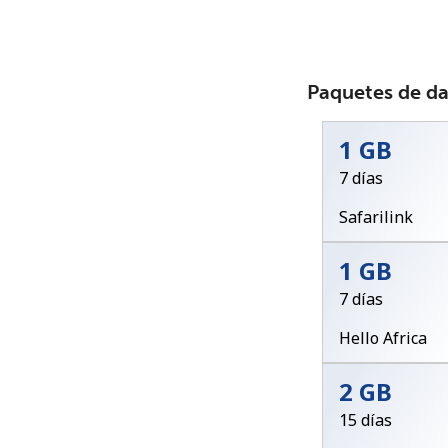
Paquetes de d
1 GB
7 días
Safarilink
1 GB
7 días
Hello Africa
2 GB
15 días