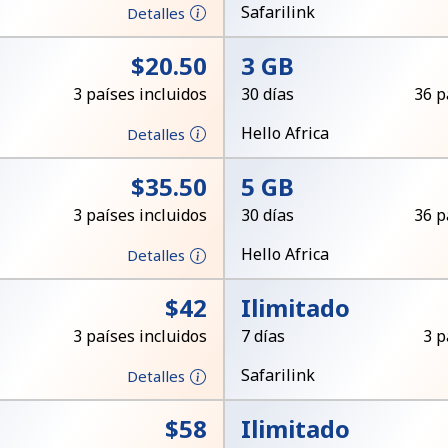
Un número
Safarilink
Detalles
Un caracter especial
⁦$20.50⁩
3 GB
3 países incluidos
30 días
36 p
Hello Africa
Detalles
⁦$35.50⁩
5 GB
Mantente en contacto para recibir nuestras mejores
3 países incluidos
30 días
36 p
ofertas.
Hello Africa
Detalles
Al abrir una cuenta en este sitio web, estoy de
acuerdo con estos
Términos y condiciones.
⁦$42⁩
Ilimitado
3 países incluidos
7 días
3 p
Únete
Safarilink
Detalles
⁦$58⁩
Ilimitado