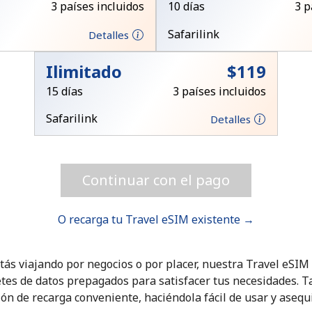
3 países incluidos
10 días
3 p
Safarilink
Detalles
¡Hola!
Ilimitado
⁦$119⁩
Inicia sesión o
REGÍSTRATE →
15 días
3 países incluidos
Safarilink
Detalles
Continuar con el pago
O recarga tu Travel eSIM existente →
¿Olvidaste tu contraseña? →
tás viajando por negocios o por placer, nuestra Travel eSI
Iniciar Sesión
tes de datos prepagados para satisfacer tus necesidades. 
ón de recarga conveniente, haciéndola fácil de usar y asequ