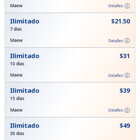
Maew
Detalles
Iniciar Sesión
Ilimitado
⁦$21.50⁩
o
7 días
Maew
Detalles
Continuar con
Ilimitado
⁦$31⁩
10 días
Maew
Detalles
Ilimitado
⁦$39⁩
15 días
Maew
Detalles
Ilimitado
⁦$49⁩
30 días