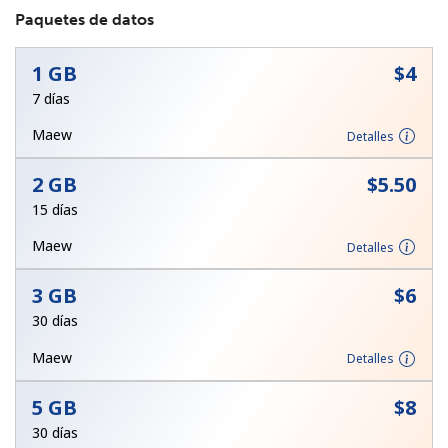
Paquetes de datos
1 GB
⁦$4⁩
7 días
Maew
Detalles
No se ha creado una contraseña
2 GB
⁦$5.50⁩
Mínimo 8 caracteres
15 días
Una letra mayúscula y una minúscula
Un número
Maew
Detalles
Un caracter especial
3 GB
⁦$6⁩
30 días
Maew
Detalles
5 GB
⁦$8⁩
Mantente en contacto para recibir nuestras mejores
ofertas.
30 días