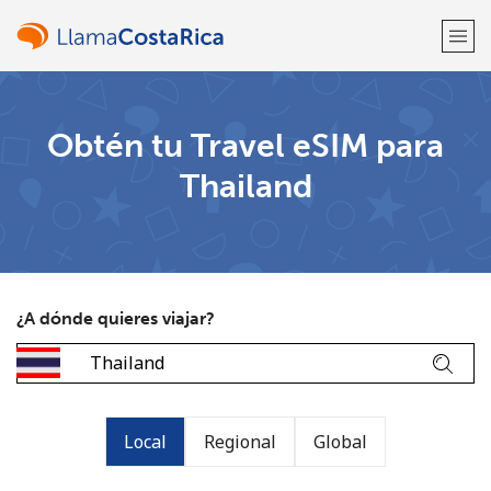
¡Bienvenido!
Obtén tu Travel eSIM para
Thailand
¿Ya tienes una cuenta?
Inicia sesión →
Regístrate con
¿A dónde quieres viajar?
o
Local
Regional
Global