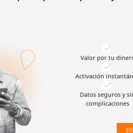
o
Continuar con
Valor por tu diner
Activación instantá
Datos seguros y si
complicaciones
El