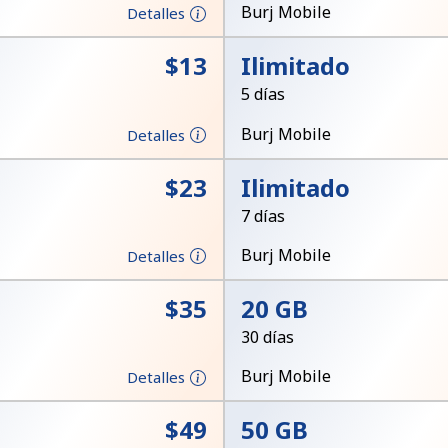
Un número
Burj Mobile
Detalles
Un caracter especial
⁦$13⁩
Ilimitado
5 días
Burj Mobile
Detalles
⁦$23⁩
Ilimitado
Mantente en contacto para recibir nuestras mejores
7 días
ofertas.
Burj Mobile
Detalles
Al abrir una cuenta en este sitio web, estoy de
acuerdo con estos
Términos y condiciones.
⁦$35⁩
20 GB
30 días
Únete
Burj Mobile
Detalles
⁦$49⁩
50 GB