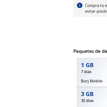
Compra tu e
evitar posib
Paquetes de d
1 GB
7 días
Burj Mobile
3 GB
30 días