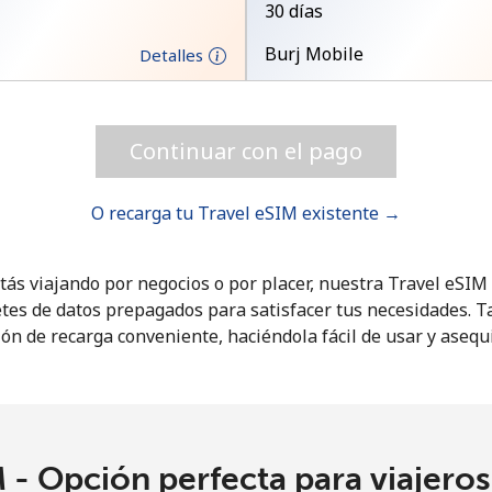
30 días
Burj Mobile
Detalles
¡Hola!
Inicia sesión o
REGÍSTRATE →
Continuar con el pago
O recarga tu Travel eSIM existente →
tás viajando por negocios o por placer, nuestra Travel eSI
tes de datos prepagados para satisfacer tus necesidades. 
ón de recarga conveniente, haciéndola fácil de usar y asequ
¿Olvidaste tu contraseña? →
Iniciar Sesión
 - Opción perfecta para viajero