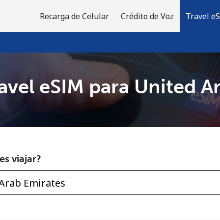
Recarga de Celular
Crédito de Voz
Travel e
avel eSIM para United A
¡Bienvenido!
¿Ya tienes una cuenta?
Inicia sesión →
s viajar?
Regístrate con