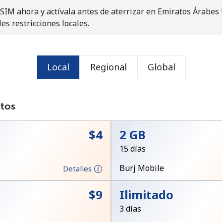
SIM ahora y actívala antes de aterrizar en Emiratos Árabes
o
les restricciones locales.
Local
Regional
Global
atos
⁦$4⁩
2 GB
15 días
Burj Mobile
Detalles
No se ha creado una contraseña
⁦$9⁩
Ilimitado
Mínimo 8 caracteres
3 días
Una letra mayúscula y una minúscula