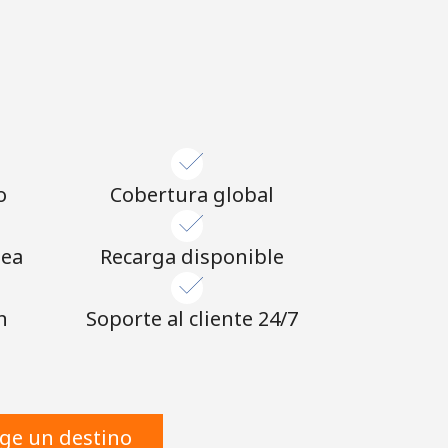
o
Cobertura global
nea
Recarga disponible
n
Soporte al cliente 24/7
ige un destino