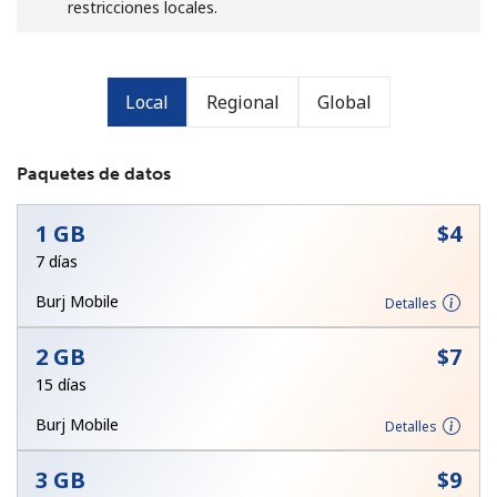
restricciones locales.
Local
Regional
Global
Paquetes de datos
No se ha creado una contraseña
Mínimo 8 caracteres
1 GB
⁦$4⁩
Una letra mayúscula y una minúscula
Un número
7 días
Un caracter especial
Burj Mobile
Detalles
2 GB
⁦$7⁩
15 días
Burj Mobile
Detalles
Mantente en contacto para recibir nuestras mejores
3 GB
⁦$9⁩
ofertas.