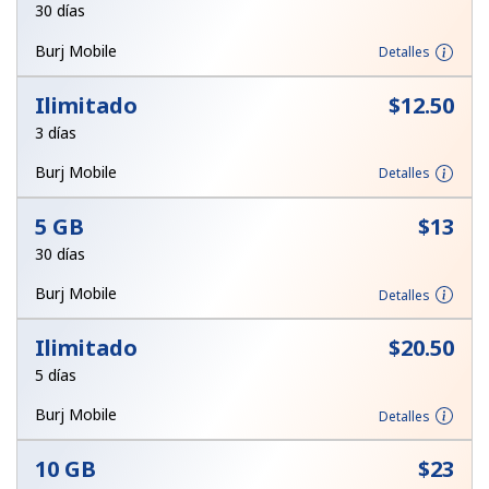
30 días
Al abrir una cuenta en este sitio web, estoy de acuerdo con
estos
Términos y condiciones.
Burj Mobile
Detalles
Únete
Ilimitado
⁦$12.50⁩
3 días
Burj Mobile
Detalles
¡Hola!
5 GB
⁦$13⁩
30 días
Inicia sesión o
REGÍSTRATE →
Burj Mobile
Detalles
Ilimitado
⁦$20.50⁩
5 días
Burj Mobile
Detalles
¿Olvidaste tu contraseña? →
10 GB
⁦$23⁩