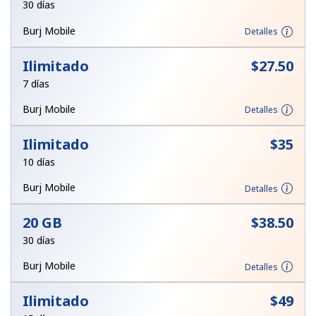
30 días
Iniciar Sesión
Burj Mobile
Detalles
o
Ilimitado
⁦$27.50⁩
7 días
Continuar con
Burj Mobile
Detalles
Ilimitado
⁦$35⁩
10 días
Burj Mobile
Detalles
20 GB
⁦$38.50⁩
30 días
Burj Mobile
Detalles
Ilimitado
⁦$49⁩