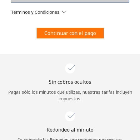
Al abrir una cuenta en este sitio web, estoy de acuerdo con
estos
Términos y condiciones.
Términos y Condiciones
Únete
Continuar con el pago
¡Hola!
Sin cobros ocultos
Inicia sesión o
REGÍSTRATE →
Pagas sólo los minutos que utilizas, nuestras tarifas incluyen
impuestos.
Redondeo al minuto
¿Olvidaste tu contraseña? →
Se cobrarán las llamadas con redondeo por minuto.