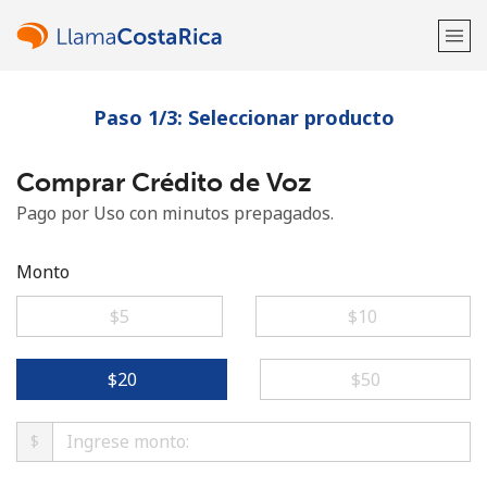
Paso 1/3: Seleccionar producto
¡Bienvenido!
Comprar Crédito de Voz
¿Ya tienes una cuenta?
Inicia sesión →
Pago por Uso con minutos prepagados.
Regístrate con
Monto
⁦$5⁩
⁦$10⁩
o
⁦$20⁩
⁦$50⁩
$