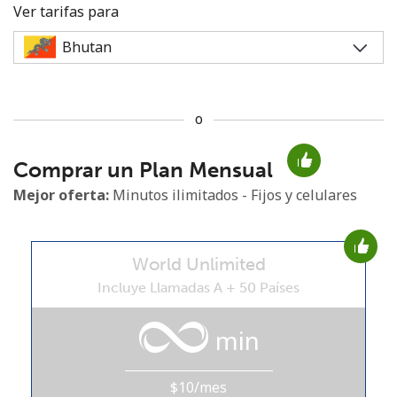
Ver tarifas para
o
No se ha creado una contraseña
Comprar un Plan Mensual
Mínimo 8 caracteres
Una letra mayúscula y una minúscula
Mejor oferta:
Minutos ilimitados - Fijos y celulares
Un número
Un caracter especial
World Unlimited
Incluye Llamadas A + 50 Países
min
Mantente en contacto para recibir nuestras mejores
ofertas.
$10/mes