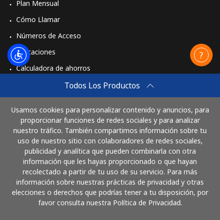
Plan Mensual
Cómo Llamar
Números de Acceso
Aplicaciones
Calculadora de ahorros
Travel eSIM
Todos Los Productos
Comprar
Usamos cookies para personalizar contenido y anuncios, para
Cómo funciona
proporcionar funciones de redes sociales y para analizar
nuestro tráfico. También compartimos información sobre tu
uso de nuestro sitio con colaboradores de redes sociales,
publicidad y analítica que pueden combinarla con otra
Paga con
información que les hayas proporcionado o que hayan
recolectado a partir de tu uso de su servicio. Para más
información sobre nuestras prácticas de privacidad y otras
elecciones o derechos que podrías tener a tu disposición, por
favor consulta nuestra Política de Privacidad.