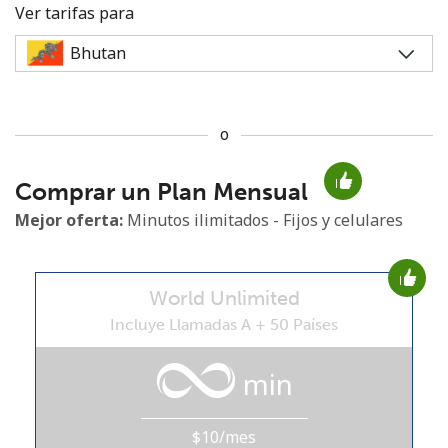
Ver tarifas para
o
No se ha creado una contraseña
Comprar un Plan Mensual
Mínimo 8 caracteres
Una letra mayúscula y una minúscula
Mejor oferta:
Minutos ilimitados - Fijos y celulares
Un número
Un caracter especial
World Unlimited
Incluye Llamadas A + 50 Países
min
Mantente en contacto para recibir nuestras mejores
ofertas.
$10/mes