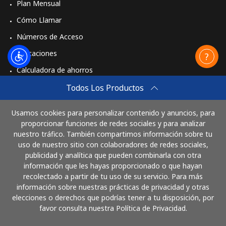
Plan Mensual
Cómo Llamar
Números de Acceso
Aplicaciones
Calculadora de ahorros
Travel eSIM
Todos Los Productos
Comprar
Usamos cookies para personalizar contenido y anuncios, para
Cómo funciona
proporcionar funciones de redes sociales y para analizar
nuestro tráfico. También compartimos información sobre tu
uso de nuestro sitio con colaboradores de redes sociales,
publicidad y analítica que pueden combinarla con otra
Paga con
información que les hayas proporcionado o que hayan
recolectado a partir de tu uso de su servicio. Para más
información sobre nuestras prácticas de privacidad y otras
elecciones o derechos que podrías tener a tu disposición, por
favor consulta nuestra Política de Privacidad.