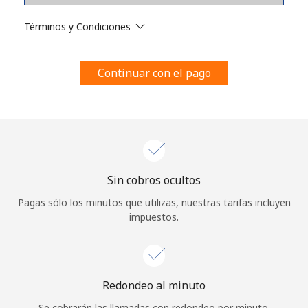
Al abrir una cuenta en este sitio web, estoy de acuerdo con
estos
Términos y condiciones.
Términos y Condiciones
Únete
Continuar con el pago
¡Hola!
Sin cobros ocultos
Inicia sesión o
REGÍSTRATE →
Pagas sólo los minutos que utilizas, nuestras tarifas incluyen
impuestos.
Redondeo al minuto
¿Olvidaste tu contraseña? →
Se cobrarán las llamadas con redondeo por minuto.