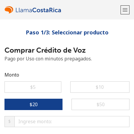
Paso 1/3: Seleccionar producto
¡Bienvenido!
Comprar Crédito de Voz
¿Ya tienes una cuenta?
Inicia sesión →
Pago por Uso con minutos prepagados.
Regístrate con
Monto
⁦$5⁩
⁦$10⁩
o
⁦$20⁩
⁦$50⁩
$