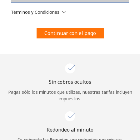
Al abrir una cuenta en este sitio web, estoy de acuerdo con
estos
Términos y condiciones.
Términos y Condiciones
Únete
Continuar con el pago
¡Hola!
Sin cobros ocultos
Inicia sesión o
REGÍSTRATE →
Pagas sólo los minutos que utilizas, nuestras tarifas incluyen
impuestos.
Redondeo al minuto
¿Olvidaste tu contraseña? →
Se cobrarán las llamadas con redondeo por minuto.