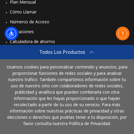
Plan Mensual
Cómo Llamar
Números de Acceso
Aplicaciones
Calculadora de ahorros
Travel eSIM
Todos Los Productos
Comprar
Usamos cookies para personalizar contenido y anuncios, para
Cómo funciona
proporcionar funciones de redes sociales y para analizar
nuestro tráfico. También compartimos información sobre tu
uso de nuestro sitio con colaboradores de redes sociales,
publicidad y analítica que pueden combinarla con otra
Paga con
información que les hayas proporcionado o que hayan
recolectado a partir de tu uso de su servicio. Para más
información sobre nuestras prácticas de privacidad y otras
elecciones o derechos que podrías tener a tu disposición, por
favor consulta nuestra Política de Privacidad.