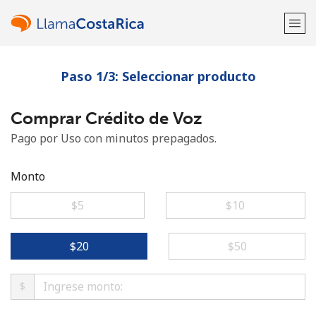
Paso 1/3: Seleccionar producto
¡Bienvenido!
Comprar Crédito de Voz
¿Ya tienes una cuenta?
Inicia sesión →
Pago por Uso con minutos prepagados.
Regístrate con
Monto
⁦$5⁩
⁦$10⁩
o
⁦$20⁩
⁦$50⁩
$