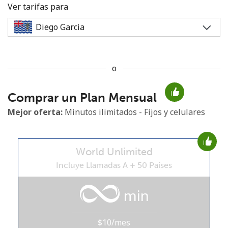
Ver tarifas para
o
No se ha creado una contraseña
Comprar un Plan Mensual
Mínimo 8 caracteres
Una letra mayúscula y una minúscula
Mejor oferta:
Minutos ilimitados - Fijos y celulares
Un número
Un caracter especial
World Unlimited
Incluye Llamadas A + 50 Países
min
Mantente en contacto para recibir nuestras mejores
ofertas.
$10/mes