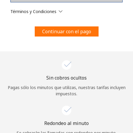
Al abrir una cuenta en este sitio web, estoy de acuerdo con
estos
Términos y condiciones.
Términos y Condiciones
Únete
Continuar con el pago
¡Hola!
Sin cobros ocultos
Inicia sesión o
REGÍSTRATE →
Pagas sólo los minutos que utilizas, nuestras tarifas incluyen
impuestos.
Redondeo al minuto
¿Olvidaste tu contraseña? →
Se cobrarán las llamadas con redondeo por minuto.