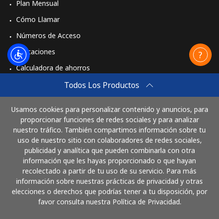
Plan Mensual
Cómo Llamar
Números de Acceso
Aplicaciones
Calculadora de ahorros
Travel eSIM
Todos Los Productos
Comprar
Usamos cookies para personalizar contenido y anuncios, para
Cómo funciona
proporcionar funciones de redes sociales y para analizar
nuestro tráfico. También compartimos información sobre tu
uso de nuestro sitio con colaboradores de redes sociales,
publicidad y analítica que pueden combinarla con otra
Paga con
información que les hayas proporcionado o que hayan
recolectado a partir de tu uso de su servicio. Para más
información sobre nuestras prácticas de privacidad y otras
elecciones o derechos que podrías tener a tu disposición, por
favor consulta nuestra Política de Privacidad.