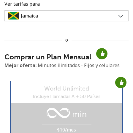
Ver tarifas para
o
No se ha creado una contraseña
Comprar un Plan Mensual
Mínimo 8 caracteres
Una letra mayúscula y una minúscula
Mejor oferta:
Minutos ilimitados - Fijos y celulares
Un número
Un caracter especial
World Unlimited
Incluye Llamadas A + 50 Países
min
Mantente en contacto para recibir nuestras mejores
ofertas.
$10/mes