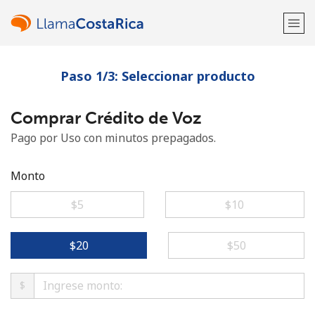
Paso 1/3: Seleccionar producto
¡Bienvenido!
Comprar Crédito de Voz
¿Ya tienes una cuenta?
Inicia sesión →
Pago por Uso con minutos prepagados.
Regístrate con
Monto
⁦$5⁩
⁦$10⁩
o
⁦$20⁩
⁦$50⁩
$