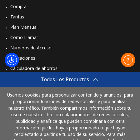
Comprar
Tarifas
Plan Mensual
Cómo Llamar
Números de Acceso
Aplicaciones
Calculadora de ahorros
Travel eSIM
Todos Los Productos
Comprar
Usamos cookies para personalizar contenido y anuncios, para
Cómo funciona
proporcionar funciones de redes sociales y para analizar
nuestro tráfico. También compartimos información sobre tu
uso de nuestro sitio con colaboradores de redes sociales,
publicidad y analítica que pueden combinarla con otra
Paga con
información que les hayas proporcionado o que hayan
recolectado a partir de tu uso de su servicio. Para más