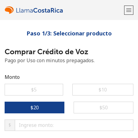
Paso 1/3: Seleccionar producto
¡Bienvenido!
Comprar Crédito de Voz
¿Ya tienes una cuenta?
Inicia sesión →
Pago por Uso con minutos prepagados.
Regístrate con
Monto
⁦$5⁩
⁦$10⁩
o
⁦$20⁩
⁦$50⁩
$