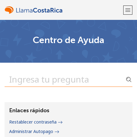
¡Bienvenido!
Centro de Ayuda
¿Ya tienes una cuenta?
Inicia sesión →
Regístrate con
o
Enlaces rápidos
Restablecer contraseña
Administrar Autopago