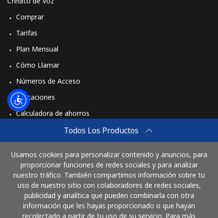
Crédito de Voz
Comprar
Tarifas
Plan Mensual
Cómo Llamar
Números de Acceso
Aplicaciones
Calculadora de ahorros
Travel eSIM
Todos Los Productos
Comprar
Usamos cookies para personalizar contenido y anuncios, para
Cómo funciona
proporcionar funciones de redes sociales y para analizar
nuestro tráfico. También compartimos información sobre tu
uso de nuestro sitio con colaboradores de redes sociales,
publicidad y analítica que pueden combinarla con otra
Paga con
información que les hayas proporcionado o que hayan
recolectado a partir de tu uso de su servicio. Para más