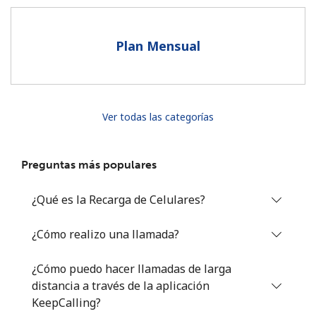
Al abrir una cuenta en este sitio web, estoy de acuerdo con
estos
Términos y condiciones.
Plan Mensual
Únete
Ver todas las categorías
¡Hola!
Preguntas más populares
Inicia sesión o
REGÍSTRATE →
¿Qué es la Recarga de Celulares?
¿Cómo realizo una llamada?
¿Cómo puedo hacer llamadas de larga
distancia a través de la aplicación
¿Olvidaste tu contraseña? →
KeepCalling?