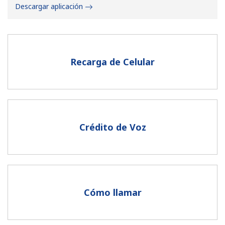
Descargar aplicación
Recarga de Celular
No se ha creado una contraseña
Mínimo 8 caracteres
Una letra mayúscula y una minúscula
Un número
Crédito de Voz
Un caracter especial
Cómo llamar
Mantente en contacto para recibir nuestras mejores
ofertas.