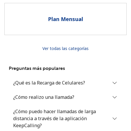
Al abrir una cuenta en este sitio web, estoy de acuerdo con
estos
Términos y condiciones.
Plan Mensual
Únete
Ver todas las categorías
¡Hola!
Preguntas más populares
Inicia sesión o
REGÍSTRATE →
¿Qué es la Recarga de Celulares?
¿Cómo realizo una llamada?
¿Cómo puedo hacer llamadas de larga
distancia a través de la aplicación
¿Olvidaste tu contraseña? →
KeepCalling?