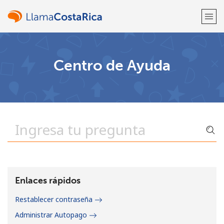
¡Bienvenido!
Centro de Ayuda
¿Ya tienes una cuenta?
Inicia sesión →
Regístrate con
o
Enlaces rápidos
Restablecer contraseña
Administrar Autopago