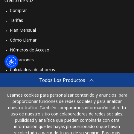
Crédito de Voz
Comprar
Tarifas
Plan Mensual
Cómo Llamar
Números de Acceso
Aplicaciones
Calculadora de ahorros
Travel eSIM
Todos Los Productos
Comprar
Usamos cookies para personalizar contenido y anuncios, para
Cómo funciona
proporcionar funciones de redes sociales y para analizar
nuestro tráfico. También compartimos información sobre tu
uso de nuestro sitio con colaboradores de redes sociales,
publicidad y analítica que pueden combinarla con otra
Paga con
información que les hayas proporcionado o que hayan
recolectado a partir de tu uso de su servicio. Para más