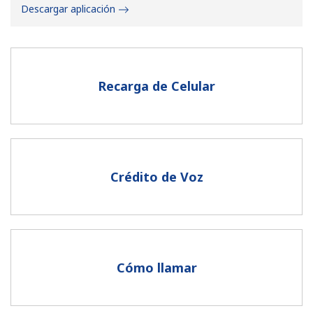
Descargar aplicación
Recarga de Celular
No se ha creado una contraseña
Mínimo 8 caracteres
Una letra mayúscula y una minúscula
Un número
Crédito de Voz
Un caracter especial
Cómo llamar
Mantente en contacto para recibir nuestras mejores
ofertas.