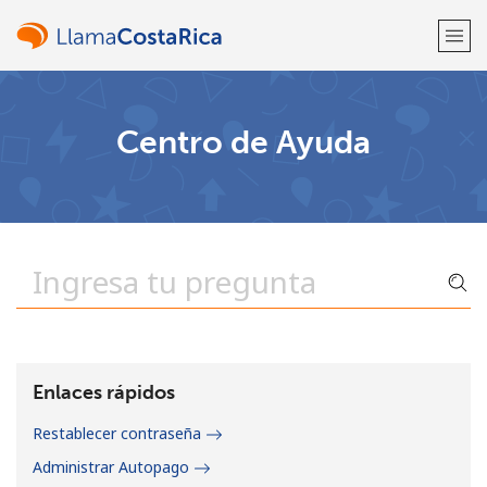
¡Bienvenido!
Centro de Ayuda
¿Ya tienes una cuenta?
Inicia sesión →
Regístrate con
o
Enlaces rápidos
Restablecer contraseña
Administrar Autopago