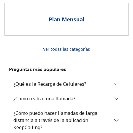
Al abrir una cuenta en este sitio web, estoy de acuerdo con
estos
Términos y condiciones.
Plan Mensual
Únete
Ver todas las categorías
¡Hola!
Preguntas más populares
Inicia sesión o
REGÍSTRATE →
¿Qué es la Recarga de Celulares?
¿Cómo realizo una llamada?
¿Cómo puedo hacer llamadas de larga
distancia a través de la aplicación
¿Olvidaste tu contraseña? →
KeepCalling?