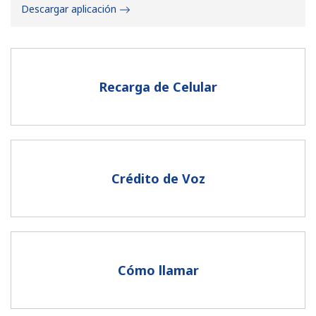
Descargar aplicación
Recarga de Celular
No se ha creado una contraseña
Mínimo 8 caracteres
Una letra mayúscula y una minúscula
Un número
Crédito de Voz
Un caracter especial
Cómo llamar
Mantente en contacto para recibir nuestras mejores
ofertas.