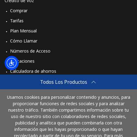
Crédito de Voz
Comprar
Tarifas
Plan Mensual
Cómo Llamar
Números de Acceso
Aplicaciones
Calculadora de ahorros
Travel eSIM
Todos Los Productos
Comprar
Usamos cookies para personalizar contenido y anuncios, para
Cómo funciona
proporcionar funciones de redes sociales y para analizar
nuestro tráfico. También compartimos información sobre tu
uso de nuestro sitio con colaboradores de redes sociales,
publicidad y analítica que pueden combinarla con otra
Paga con
información que les hayas proporcionado o que hayan
recolectado a partir de tu uso de su servicio. Para más