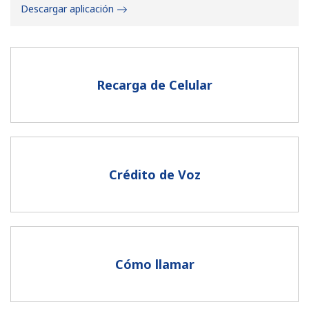
Descargar aplicación
Recarga de Celular
No se ha creado una contraseña
Mínimo 8 caracteres
Una letra mayúscula y una minúscula
Un número
Crédito de Voz
Un caracter especial
Cómo llamar
Mantente en contacto para recibir nuestras mejores
ofertas.