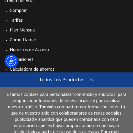
Crédito de Voz
Comprar
Tarifas
Plan Mensual
Cómo Llamar
Números de Acceso
Aplicaciones
Calculadora de ahorros
Travel eSIM
Todos Los Productos
Comprar
Usamos cookies para personalizar contenido y anuncios, para
Cómo funciona
proporcionar funciones de redes sociales y para analizar
nuestro tráfico. También compartimos información sobre tu
uso de nuestro sitio con colaboradores de redes sociales,
publicidad y analítica que pueden combinarla con otra
Paga con
información que les hayas proporcionado o que hayan
recolectado a partir de tu uso de su servicio. Para más