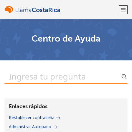
¡Bienvenido!
Centro de Ayuda
¿Ya tienes una cuenta?
Inicia sesión →
Regístrate con
o
Enlaces rápidos
Restablecer contraseña
Administrar Autopago