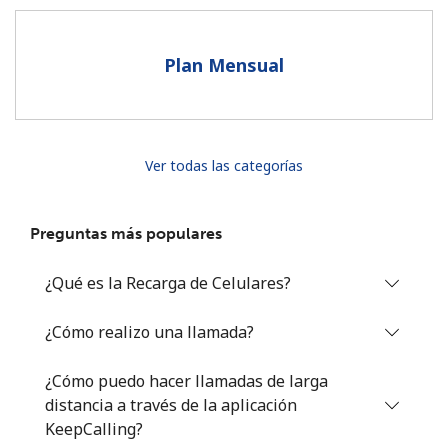
Al abrir una cuenta en este sitio web, estoy de acuerdo con
estos
Términos y condiciones.
Plan Mensual
Únete
Ver todas las categorías
¡Hola!
Preguntas más populares
Inicia sesión o
REGÍSTRATE →
¿Qué es la Recarga de Celulares?
¿Cómo realizo una llamada?
¿Cómo puedo hacer llamadas de larga
distancia a través de la aplicación
¿Olvidaste tu contraseña? →
KeepCalling?