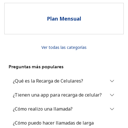
Al abrir una cuenta en este sitio web, estoy de acuerdo con
estos
Términos y condiciones.
Plan Mensual
Únete
Ver todas las categorías
¡Hola!
Preguntas más populares
Inicia sesión o
REGÍSTRATE →
¿Qué es la Recarga de Celulares?
¿Tienen una app para recarga de celular?
¿Cómo realizo una llamada?
¿Olvidaste tu contraseña? →
¿Cómo puedo hacer llamadas de larga