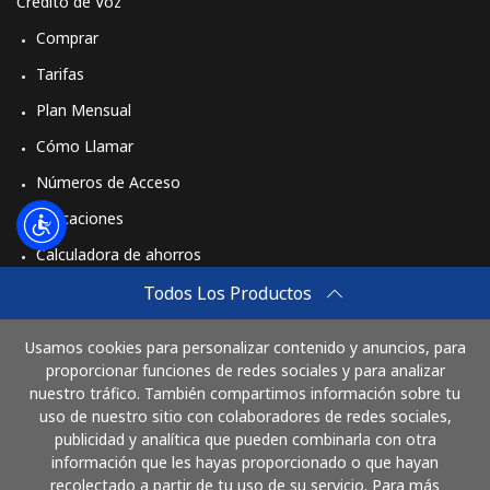
Crédito de Voz
Comprar
Tarifas
Plan Mensual
Cómo Llamar
Números de Acceso
Aplicaciones
Calculadora de ahorros
Travel eSIM
Todos Los Productos
Comprar
Usamos cookies para personalizar contenido y anuncios, para
Cómo funciona
proporcionar funciones de redes sociales y para analizar
nuestro tráfico. También compartimos información sobre tu
uso de nuestro sitio con colaboradores de redes sociales,
publicidad y analítica que pueden combinarla con otra
Paga con
información que les hayas proporcionado o que hayan
recolectado a partir de tu uso de su servicio. Para más