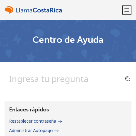
¡Bienvenido!
Centro de Ayuda
¿Ya tienes una cuenta?
Inicia sesión →
Regístrate con
o
Enlaces rápidos
Restablecer contraseña
Administrar Autopago