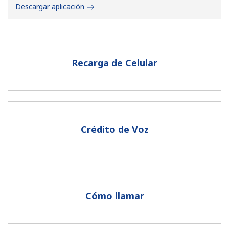
Descargar aplicación
Recarga de Celular
No se ha creado una contraseña
Mínimo 8 caracteres
Una letra mayúscula y una minúscula
Un número
Crédito de Voz
Un caracter especial
Cómo llamar
Mantente en contacto para recibir nuestras mejores
ofertas.