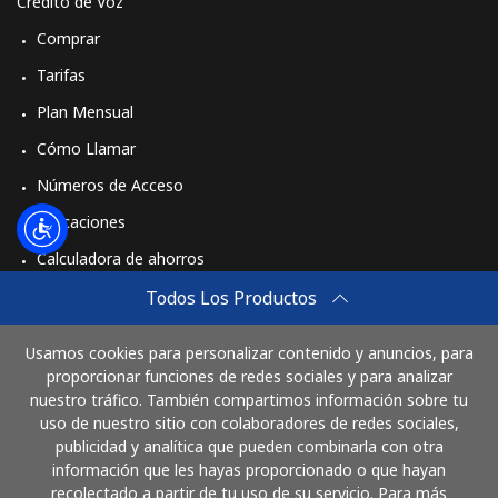
Crédito de Voz
Comprar
Tarifas
Plan Mensual
Cómo Llamar
Números de Acceso
Aplicaciones
Calculadora de ahorros
Travel eSIM
Todos Los Productos
Comprar
Usamos cookies para personalizar contenido y anuncios, para
Cómo funciona
proporcionar funciones de redes sociales y para analizar
nuestro tráfico. También compartimos información sobre tu
uso de nuestro sitio con colaboradores de redes sociales,
publicidad y analítica que pueden combinarla con otra
Paga con
información que les hayas proporcionado o que hayan
recolectado a partir de tu uso de su servicio. Para más