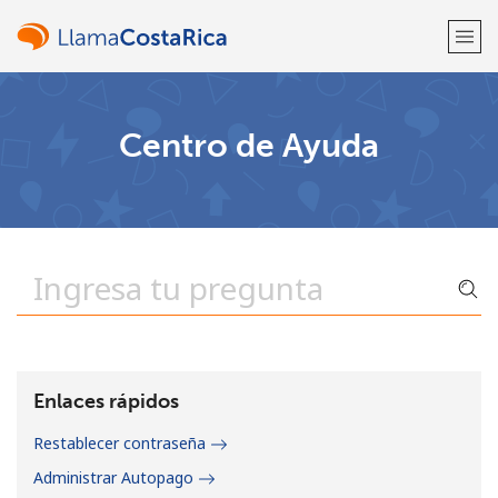
¡Bienvenido!
Centro de Ayuda
¿Ya tienes una cuenta?
Inicia sesión →
Regístrate con
o
Enlaces rápidos
Restablecer contraseña
Administrar Autopago