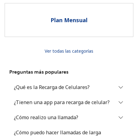
Al abrir una cuenta en este sitio web, estoy de acuerdo con
estos
Términos y condiciones.
Plan Mensual
Únete
Ver todas las categorías
¡Hola!
Preguntas más populares
Inicia sesión o
REGÍSTRATE →
¿Qué es la Recarga de Celulares?
¿Tienen una app para recarga de celular?
¿Cómo realizo una llamada?
¿Olvidaste tu contraseña? →
¿Cómo puedo hacer llamadas de larga