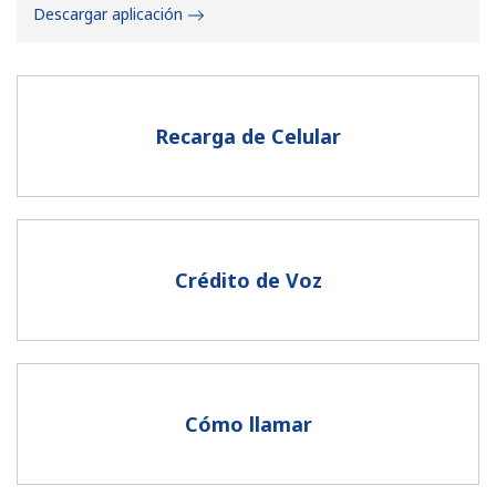
Descargar aplicación
Recarga de Celular
No se ha creado una contraseña
Mínimo 8 caracteres
Una letra mayúscula y una minúscula
Un número
Crédito de Voz
Un caracter especial
Cómo llamar
Mantente en contacto para recibir nuestras mejores
ofertas.