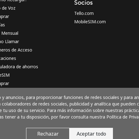
Socios
o de Voz
Tello.com
prar
MobileSIM.com
fas
n Mensual
o Llamar
eros de Acceso
caciones
uladora de ahorros
 eSIM
prar
o funciona
y anuncios, para proporcionar funciones de redes sociales y para a
 colaboradores de redes sociales, publicidad y analítica que pueden
 tu uso de su servicio. Para más información sobre nuestras práctic
as tener a tu disposición, por favor consulta nuestra Política de Priva
Paga con
Rechazar
Aceptar todo