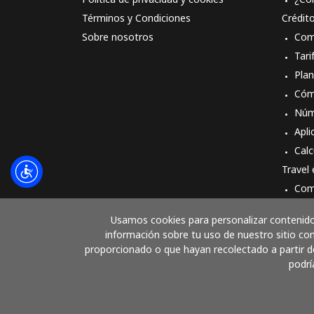
Términos y Condiciones
Crédit
Sobre nosotros
Com
Tari
Pla
Cóm
Núm
Apli
Calc
Travel
Com
Cóm
Usamos cookies para personalizar contenido 
información sobre tu uso de nuestro sitio con
proporcionado o que hayan recolectado a partir de
podrí