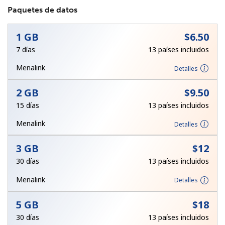
Paquetes de datos
1 GB
⁦$6.50⁩
7 días
13 países incluidos
Menalink
Detalles
No se ha creado una contraseña
2 GB
⁦$9.50⁩
Mínimo 8 caracteres
15 días
13 países incluidos
Una letra mayúscula y una minúscula
Un número
Menalink
Detalles
Un caracter especial
3 GB
⁦$12⁩
30 días
13 países incluidos
Menalink
Detalles
5 GB
⁦$18⁩
Mantente en contacto para recibir nuestras mejores
ofertas.
30 días
13 países incluidos