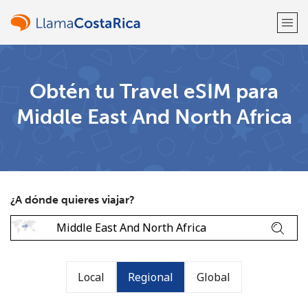
¡Bienvenido!
Obtén tu Travel eSIM para
Middle East And North Africa
¿Ya tienes una cuenta?
Inicia sesión →
Regístrate con
¿A dónde quieres viajar?
o
Local
Regional
Global