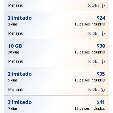
Al abrir una cuenta en este sitio web, estoy de acuerdo con
Menalink
Detalles
estos
Términos y condiciones.
Ilimitado
⁦$24⁩
Únete
3 días
13 países incluidos
Menalink
Detalles
10 GB
⁦$30⁩
¡Hola!
30 días
13 países incluidos
Menalink
Detalles
Inicia sesión o
REGÍSTRATE →
Ilimitado
⁦$35⁩
5 días
13 países incluidos
Menalink
Detalles
Ilimitado
⁦$41⁩
¿Olvidaste tu contraseña? →
7 días
13 países incluidos