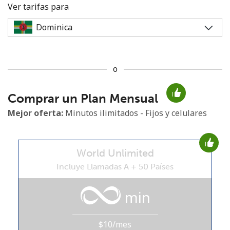
Ver tarifas para
o
No se ha creado una contraseña
Comprar un Plan Mensual
Mínimo 8 caracteres
Una letra mayúscula y una minúscula
Mejor oferta:
Minutos ilimitados - Fijos y celulares
Un número
Un caracter especial
World Unlimited
Incluye Llamadas A + 50 Países
min
Mantente en contacto para recibir nuestras mejores
ofertas.
$10/mes