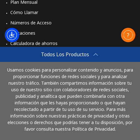
Plan Mensual
Cómo Llamar
Números de Acceso
Aplicaciones
Calculadora de ahorros
Travel eSIM
Todos Los Productos
Comprar
Usamos cookies para personalizar contenido y anuncios, para
Cómo funciona
proporcionar funciones de redes sociales y para analizar
nuestro tráfico. También compartimos información sobre tu
uso de nuestro sitio con colaboradores de redes sociales,
publicidad y analítica que pueden combinarla con otra
Paga con
información que les hayas proporcionado o que hayan
recolectado a partir de tu uso de su servicio. Para más
información sobre nuestras prácticas de privacidad y otras
elecciones o derechos que podrías tener a tu disposición, por
favor consulta nuestra Política de Privacidad.