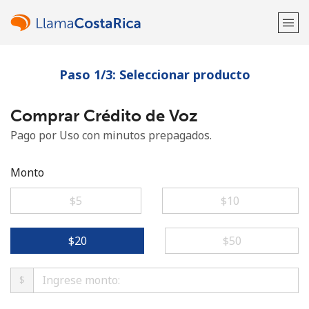
Paso 1/3: Seleccionar producto
¡Bienvenido!
Comprar Crédito de Voz
¿Ya tienes una cuenta?
Inicia sesión →
Pago por Uso con minutos prepagados.
Regístrate con
Monto
⁦$5⁩
⁦$10⁩
o
⁦$20⁩
⁦$50⁩
$