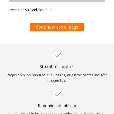
Al abrir una cuenta en este sitio web, estoy de acuerdo con
estos
Términos y condiciones.
Términos y Condiciones
Únete
Continuar con el pago
¡Hola!
Sin cobros ocultos
Inicia sesión o
REGÍSTRATE →
Pagas sólo los minutos que utilizas, nuestras tarifas incluyen
impuestos.
Redondeo al minuto
¿Olvidaste tu contraseña? →
Se cobrarán las llamadas con redondeo por minuto.