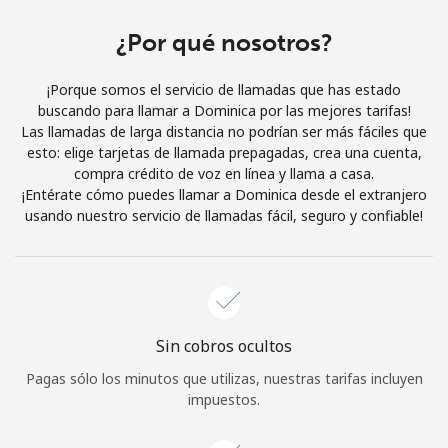
Al abrir una cuenta en este sitio web, estoy de acuerdo con
estos
Términos y condiciones.
¿Por qué nosotros?
¡Porque somos el servicio de llamadas que has estado
Únete
buscando para llamar a Dominica por las mejores tarifas!
Las llamadas de larga distancia no podrían ser más fáciles que
esto: elige tarjetas de llamada prepagadas, crea una cuenta,
compra crédito de voz en línea y llama a casa.
¡Entérate cómo puedes llamar a Dominica desde el extranjero
¡Hola!
usando nuestro servicio de llamadas fácil, seguro y confiable!
Inicia sesión o
REGÍSTRATE →
Sin cobros ocultos
Pagas sólo los minutos que utilizas, nuestras tarifas incluyen
impuestos.
¿Olvidaste tu contraseña? →