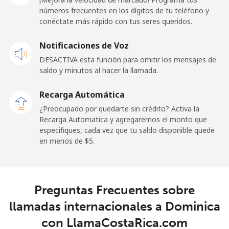
Línea fija
⁦29.9¢⁩
16 min por ⁦$5⁩
-
números frecuentes en los dígitos de tu teléfono y
conéctate más rápido con tus seres queridos.
Celular
⁦31.5¢⁩
15 min por ⁦$5⁩
-
Notificaciones de Voz
Dominican Republic
DESACTIVA esta función para omitir los mensajes de
saldo y minutos al hacer la llamada.
Línea fija
⁦5.5¢⁩
90 min por ⁦$5⁩
-
Recarga Automática
Celular
⁦15.5¢⁩
32 min por ⁦$5⁩
⁦14¢⁩
¿Preocupado por quedarte sin crédito? Activa la
Recarga Automatica y agregaremos el monto que
especifiques, cada vez que tu saldo disponible quede
en menos de ⁦$5⁩.
Preguntas Frecuentes sobre
llamadas internacionales a Dominica
con LlamaCostaRica.com