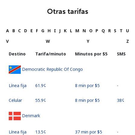
Otras tarifas
A
B
C
D
E
F
G
H
I
J
K
L
M
N
O
P
Q
R
S
T
U
V
W
Y
Z
Destino
Tarifa/minuto
Minutos por ⁦$5⁩
SMS
Democratic Republic Of Congo
Línea fija
⁦61.9¢⁩
8 min por ⁦$5⁩
-
Celular
⁦55.9¢⁩
8 min por ⁦$5⁩
⁦38¢⁩
Denmark
Línea fija
⁦13.5¢⁩
37 min por ⁦$5⁩
-