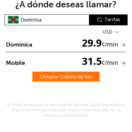
¿A dónde deseas llamar?
Tarifas
USD
29.9
¢
/min
Dominica
No se ha creado una contraseña
Mínimo 8 caracteres
31.5
¢
/min
Mobile
Una letra mayúscula y una minúscula
Un número
Un caracter especial
Comprar Crédito de Voz
El crédito prepagado es una tarjeta de llamadas digital disponible en
línea y está hecho para llamadas virtuales internacionales. No se
entrega un producto físico.
Mantente en contacto para recibir nuestras mejores
ofertas.