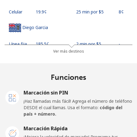
Celular
⁦19.9¢⁩
25 min por ⁦$5⁩
⁦8¢⁩
Diego Garcia
Línea fija
⁦185.5¢⁩
2 min por ⁦$5⁩
-
Ver más destinos
Celular
⁦185.5¢⁩
2 min por ⁦$5⁩
-
Djibouti
Funciones
Línea fija
⁦43.5¢⁩
11 min por ⁦$5⁩
-
Marcación sin PIN
¡Haz llamadas más fácil! Agrega el número de teléfono
Celular
⁦43.5¢⁩
11 min por ⁦$5⁩
⁦14¢⁩
DESDE el cual llamas. Usa el formato:
código del
país + número.
Dominica
Marcación Rápida
¡Mejora la velocidad de marcado! Programa tus