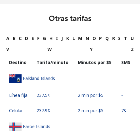
Otras tarifas
A
B
C
D
E
F
G
H
I
J
K
L
M
N
O
P
Q
R
S
T
U
V
W
Y
Z
Destino
Tarifa/minuto
Minutos por ⁦$5⁩
SMS
Falkland Islands
Línea fija
⁦237.5¢⁩
2 min por ⁦$5⁩
-
Celular
⁦237.9¢⁩
2 min por ⁦$5⁩
⁦7¢⁩
Faroe Islands