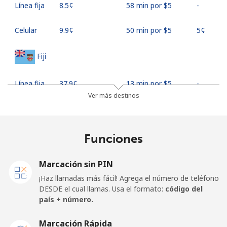
Línea fija
⁦8.5¢⁩
58 min por ⁦$5⁩
-
Celular
⁦9.9¢⁩
50 min por ⁦$5⁩
⁦5¢⁩
Fiji
Línea fija
⁦37.9¢⁩
13 min por ⁦$5⁩
-
Ver más destinos
Celular
⁦37.5¢⁩
13 min por ⁦$5⁩
⁦17¢⁩
Finland
Funciones
Línea fija
⁦35.5¢⁩
14 min por ⁦$5⁩
-
Marcación sin PIN
¡Haz llamadas más fácil! Agrega el número de teléfono
Celular
⁦34.5¢⁩
14 min por ⁦$5⁩
⁦11¢⁩
DESDE el cual llamas. Usa el formato:
código del
país + número.
France
Marcación Rápida