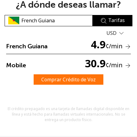
¿A dónde deseas llamar?
Tarifas
USD
4.9
¢
/min
French Guiana
No se ha creado una contraseña
Mínimo 8 caracteres
30.9
¢
/min
Mobile
Una letra mayúscula y una minúscula
Un número
Un caracter especial
Comprar Crédito de Voz
El crédito prepagado es una tarjeta de llamadas digital disponible en
línea y está hecho para llamadas virtuales internacionales. No se
entrega un producto físico.
Mantente en contacto para recibir nuestras mejores
ofertas.