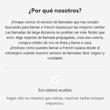
Al abrir una cuenta en este sitio web, estoy de acuerdo con
estos
Términos y condiciones.
¿Por qué nosotros?
¡Porque somos el servicio de llamadas que has estado
Únete
buscando para llamar a French Guiana por las mejores tarifas!
Las llamadas de larga distancia no podrían ser más fáciles que
esto: elige tarjetas de llamada prepagadas, crea una cuenta,
compra crédito de voz en línea y llama a casa.
¡Entérate cómo puedes llamar a French Guiana desde el
¡Hola!
extranjero usando nuestro servicio de llamadas fácil, seguro y
confiable!
Inicia sesión o
REGÍSTRATE →
Sin cobros ocultos
Pagas sólo los minutos que utilizas, nuestras tarifas incluyen
¿Olvidaste tu contraseña? →
impuestos.