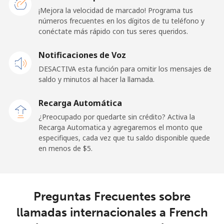
¡Mejora la velocidad de marcado! Programa tus
Línea fija
⁦1.5¢⁩
333 min por ⁦$5⁩
-
números frecuentes en los dígitos de tu teléfono y
conéctate más rápido con tus seres queridos.
Celular
⁦2.4¢⁩
208 min por ⁦$5⁩
-
Notificaciones de Voz
French Guiana
DESACTIVA esta función para omitir los mensajes de
saldo y minutos al hacer la llamada.
Línea fija
⁦4.9¢⁩
102 min por ⁦$5⁩
-
Recarga Automática
Celular
⁦30.9¢⁩
16 min por ⁦$5⁩
-
¿Preocupado por quedarte sin crédito? Activa la
Recarga Automatica y agregaremos el monto que
especifiques, cada vez que tu saldo disponible quede
French Polynesia
en menos de ⁦$5⁩.
Línea fija
⁦33.9¢⁩
14 min por ⁦$5⁩
-
Celular
⁦33.9¢⁩
14 min por ⁦$5⁩
⁦11¢⁩
Preguntas Frecuentes sobre
llamadas internacionales a French