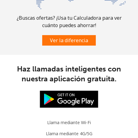
Comoros
¿Buscas ofertas? ¡Usa tu Calculadora para ver
cuánto puedes ahorrar!
Línea fija
⁦76.9¢⁩
6 min por ⁦$5⁩
-
Ver la diferencia
Celular
⁦78.5¢⁩
6 min por ⁦$5⁩
⁦5¢⁩
Congo
Haz llamadas inteligentes con
Línea fija
⁦80.9¢⁩
6 min por ⁦$5⁩
-
nuestra aplicación gratuita.
Celular
⁦74.9¢⁩
6 min por ⁦$5⁩
⁦13¢⁩
Cook Islands
Llama mediante Wi-Fi
Línea fija
⁦137.9¢⁩
3 min por ⁦$5⁩
-
Llama mediante 4G/5G