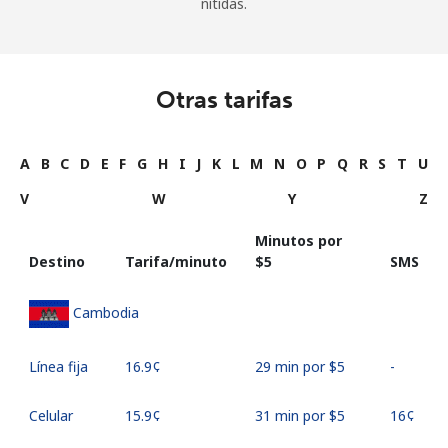
nítidas.
Otras tarifas
A
B
C
D
E
F
G
H
I
J
K
L
M
N
O
P
Q
R
S
T
U
V
W
Y
Z
Minutos por
Destino
Tarifa/minuto
⁦$5⁩
SMS
Cambodia
Línea fija
⁦16.9¢⁩
29 min por ⁦$5⁩
-
Celular
⁦15.9¢⁩
31 min por ⁦$5⁩
⁦16¢⁩