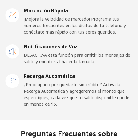
Caribbean Netherlands
Marcación Rápida
Línea fija
⁦23.5¢⁩
21 min por ⁦$5⁩
-
¡Mejora la velocidad de marcado! Programa tus
números frecuentes en los dígitos de tu teléfono y
conéctate más rápido con tus seres queridos.
Celular
⁦25.5¢⁩
19 min por ⁦$5⁩
⁦15¢⁩
Notificaciones de Voz
Cayman Islands
DESACTIVA esta función para omitir los mensajes de
saldo y minutos al hacer la llamada.
Línea fija
⁦19.9¢⁩
25 min por ⁦$5⁩
-
Recarga Automática
Celular
⁦27.5¢⁩
18 min por ⁦$5⁩
-
¿Preocupado por quedarte sin crédito? Activa la
Recarga Automatica y agregaremos el monto que
Central African Republic
especifiques, cada vez que tu saldo disponible quede
en menos de ⁦$5⁩.
Línea fija
⁦88.5¢⁩
5 min por ⁦$5⁩
-
Celular
⁦73.9¢⁩
6 min por ⁦$5⁩
-
Preguntas Frecuentes sobre