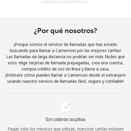
entrega un producto físico.
Al abrir una cuenta en este sitio web, estoy de acuerdo con
estos
Términos y condiciones.
Únete
¿Por qué nosotros?
¡Porque somos el servicio de llamadas que has estado
buscando para llamar a Cameroon por las mejores tarifas!
Las llamadas de larga distancia no podrían ser más fáciles que
¡Hola!
esto: elige tarjetas de llamada prepagadas, crea una cuenta,
compra crédito de voz en línea y llama a casa.
¡Entérate cómo puedes llamar a Cameroon desde el extranjero
Inicia sesión o
REGÍSTRATE →
usando nuestro servicio de llamadas fácil, seguro y confiable!
Sin cobros ocultos
¿Olvidaste tu contraseña? →
Pagas sólo los minutos que utilizas, nuestras tarifas incluyen