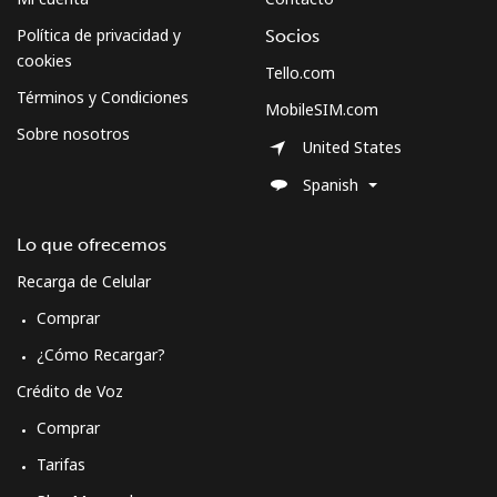
Celular
⁦79.9¢⁩
6 min por ⁦$5⁩
⁦8¢⁩
Política de privacidad y
Socios
cookies
Tello.com
Curacao
Términos y Condiciones
MobileSIM.com
Sobre nosotros
Línea fija
⁦21.5¢⁩
23 min por ⁦$5⁩
-
United States
Spanish
Celular
⁦23.5¢⁩
21 min por ⁦$5⁩
-
Lo que ofrecemos
Cyprus
Recarga de Celular
Línea fija
⁦14.5¢⁩
34 min por ⁦$5⁩
-
Comprar
¿Cómo Recargar?
Celular
⁦10.5¢⁩
47 min por ⁦$5⁩
⁦5¢⁩
Crédito de Voz
Czechia
Comprar
Tarifas
Línea fija
⁦2¢⁩
250 min por ⁦$5⁩
-