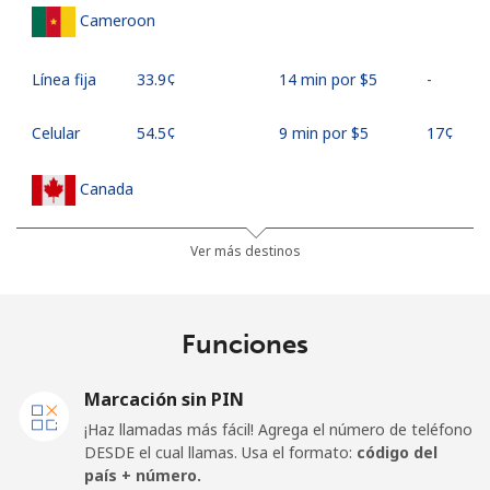
Cameroon
Línea fija
⁦33.9¢⁩
14 min por ⁦$5⁩
-
Celular
⁦54.5¢⁩
9 min por ⁦$5⁩
⁦17¢⁩
Canada
All
⁦1.5¢⁩
333 min por ⁦$5⁩
⁦15¢⁩
Ver más destinos
country
Cape Verde
Funciones
Línea fija
⁦33.9¢⁩
14 min por ⁦$5⁩
-
Marcación sin PIN
¡Haz llamadas más fácil! Agrega el número de teléfono
Celular
⁦39.5¢⁩
12 min por ⁦$5⁩
⁦16¢⁩
DESDE el cual llamas. Usa el formato:
código del
país + número.