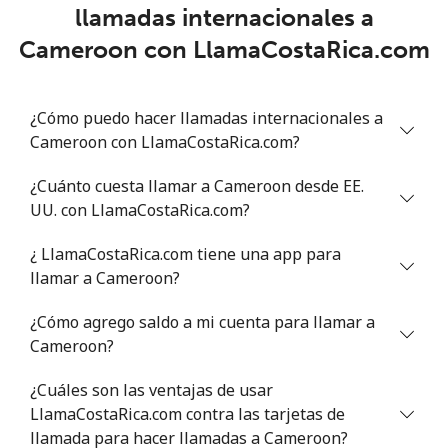
llamadas internacionales a
Chad
Cameroon con LlamaCostaRica.com
Línea fija
⁦78.9¢⁩
6 min por ⁦$5⁩
-
¿Cómo puedo hacer llamadas internacionales a
Celular
⁦71.5¢⁩
6 min por ⁦$5⁩
⁦16¢⁩
Cameroon con LlamaCostaRica.com?
Chile
¿Cuánto cuesta llamar a Cameroon desde EE.
UU. con LlamaCostaRica.com?
Línea fija
⁦4.5¢⁩
111 min por ⁦$5⁩
-
¿ LlamaCostaRica.com tiene una app para
Celular
⁦1.6¢⁩
312 min por ⁦$5⁩
⁦8¢⁩
llamar a Cameroon?
¿Cómo agrego saldo a mi cuenta para llamar a
Santiago
⁦1.7¢⁩
294 min por ⁦$5⁩
-
Cameroon?
China
¿Cuáles son las ventajas de usar
LlamaCostaRica.com contra las tarjetas de
Línea fija
⁦4.9¢⁩
102 min por ⁦$5⁩
-
llamada para hacer llamadas a Cameroon?