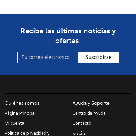
Celular
⁦80.9¢⁩
6 min por ⁦$5⁩
-
Guyana
Recibe las últimas noticias y
ofertas:
Línea fija
⁦29.5¢⁩
16 min por
-
⁦$5⁩
Suscribirse
Celular
⁦35.9¢⁩
13 min por
⁦5¢⁩
⁦$5⁩
Mobile -
⁦26.9¢⁩
18 min por
⁦5¢⁩
Digicel
⁦$5⁩
Quiénes somos
Ayuda y Soporte
Página Principal
Centro de Ayuda
Mi cuenta
Contacto
Política de privacidad y
Socios