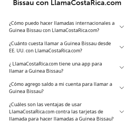
Bissau con LlamaCostaRica.com
Greece
Línea fija
⁦1.5¢⁩
333 min por
-
¿Cómo puedo hacer llamadas internacionales a
⁦$5⁩
Guinea Bissau con LlamaCostaRica.com?
Celular
¿Cuánto cuesta llamar a Guinea Bissau desde
⁦1.6¢⁩
312 min por
⁦8¢⁩
⁦$5⁩
EE. UU. con LlamaCostaRica.com?
¿ LlamaCostaRica.com tiene una app para
Greenland
llamar a Guinea Bissau?
Línea fija
⁦10.5¢⁩
47 min por
-
¿Cómo agrego saldo a mi cuenta para llamar a
⁦$5⁩
Guinea Bissau?
Celular
⁦10.9¢⁩
45 min por
⁦5¢⁩
¿Cuáles son las ventajas de usar
⁦$5⁩
LlamaCostaRica.com contra las tarjetas de
llamada para hacer llamadas a Guinea Bissau?
Grenada