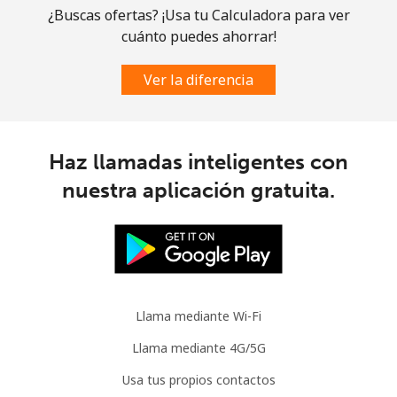
¿Buscas ofertas? ¡Usa tu Calculadora para ver
Guatemala
cuánto puedes ahorrar!
Línea fija
⁦19.9¢⁩
25 min por
-
Ver la diferencia
⁦$5⁩
Celular
⁦20.9¢⁩
23 min por
⁦11¢⁩
Haz llamadas inteligentes con
⁦$5⁩
nuestra aplicación gratuita.
Guinea
Línea fija
⁦64.9¢⁩
7 min por ⁦$5⁩
-
Celular
⁦53.5¢⁩
9 min por ⁦$5⁩
⁦32¢⁩
Llama mediante Wi-Fi
Guinea Bissau
Llama mediante 4G/5G
Usa tus propios contactos
Línea fija
⁦76.9¢⁩
6 min por ⁦$5⁩
-