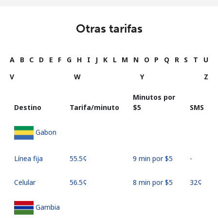
Otras tarifas
A
B
C
D
E
F
G
H
I
J
K
L
M
N
O
P
Q
R
S
T
U
V
W
Y
Z
Minutos por
Destino
Tarifa/minuto
⁦$5⁩
SMS
Gabon
Línea fija
⁦55.5¢⁩
9 min por ⁦$5⁩
-
Celular
⁦56.5¢⁩
8 min por ⁦$5⁩
⁦32¢⁩
Gambia