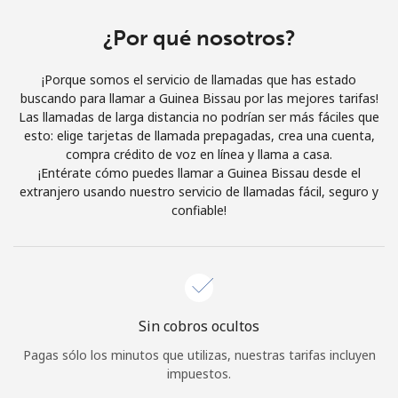
Al abrir una cuenta en este sitio web, estoy de acuerdo con
estos
Términos y condiciones.
¿Por qué nosotros?
¡Porque somos el servicio de llamadas que has estado
Únete
buscando para llamar a Guinea Bissau por las mejores tarifas!
Las llamadas de larga distancia no podrían ser más fáciles que
esto: elige tarjetas de llamada prepagadas, crea una cuenta,
compra crédito de voz en línea y llama a casa.
¡Entérate cómo puedes llamar a Guinea Bissau desde el
¡Hola!
extranjero usando nuestro servicio de llamadas fácil, seguro y
confiable!
Inicia sesión o
REGÍSTRATE →
Sin cobros ocultos
Pagas sólo los minutos que utilizas, nuestras tarifas incluyen
¿Olvidaste tu contraseña? →
impuestos.