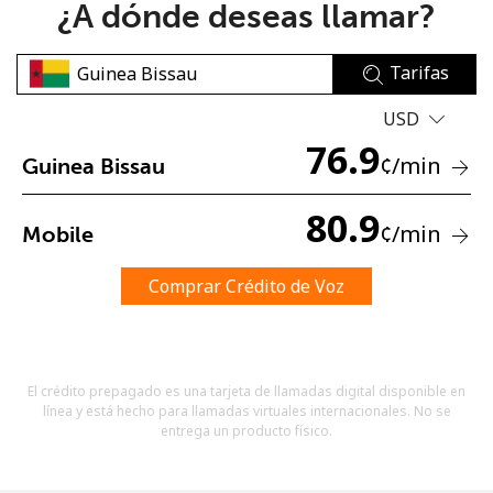
¿A dónde deseas llamar?
Tarifas
USD
76.9
¢
/min
Guinea Bissau
No se ha creado una contraseña
Mínimo 8 caracteres
80.9
¢
/min
Mobile
Una letra mayúscula y una minúscula
Un número
Un caracter especial
Comprar Crédito de Voz
El crédito prepagado es una tarjeta de llamadas digital disponible en
línea y está hecho para llamadas virtuales internacionales. No se
entrega un producto físico.
Mantente en contacto para recibir nuestras mejores
ofertas.