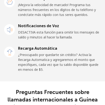
Celular
⁦1.5¢⁩
333 min por
⁦11¢⁩
¡Mejora la velocidad de marcado! Programa tus
⁦$5⁩
números frecuentes en los dígitos de tu teléfono y
conéctate más rápido con tus seres queridos.
Ghana
Notificaciones de Voz
Línea fija
⁦33.9¢⁩
14 min por
-
DESACTIVA esta función para omitir los mensajes de
⁦$5⁩
saldo y minutos al hacer la llamada.
Celular
⁦27.5¢⁩
18 min por
-
Recarga Automática
⁦$5⁩
¿Preocupado por quedarte sin crédito? Activa la
Recarga Automatica y agregaremos el monto que
Gibraltar
especifiques, cada vez que tu saldo disponible quede
en menos de ⁦$5⁩.
Línea fija
⁦9.9¢⁩
50 min por
-
⁦$5⁩
Preguntas Frecuentes sobre
Celular
⁦21.5¢⁩
23 min por
-
⁦$5⁩
llamadas internacionales a Guinea