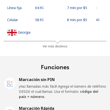
Línea fija
⁦64.9¢⁩
7 min por ⁦$5⁩
-
Celular
⁦58.9¢⁩
8 min por ⁦$5⁩
⁦4¢⁩
Georgia
Línea fija
⁦32.5¢⁩
15 min por
-
Ver más destinos
⁦$5⁩
Celular
⁦37.9¢⁩
13 min por
⁦16¢⁩
Funciones
⁦$5⁩
Marcación sin PIN
Germany
¡Haz llamadas más fácil! Agrega el número de teléfono
DESDE el cual llamas. Usa el formato:
código del
Línea fija
⁦1.5¢⁩
333 min por
-
país + número.
⁦$5⁩
Marcación Rápida