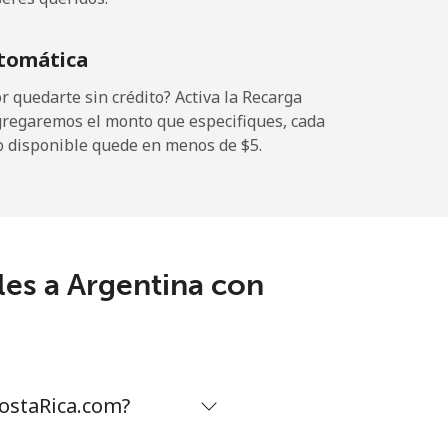
-
tomática
 quedarte sin crédito? Activa la Recarga
gregaremos el monto que especifiques, cada
-
o disponible quede en menos de ⁦$5⁩.
⁦11¢⁩
les a Argentina con
-
⁦32¢⁩
ostaRica.com?
-