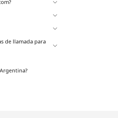
.com?
⁦5¢⁩
as de llamada para
-
⁦11¢⁩
 Argentina?
-
⁦14¢⁩