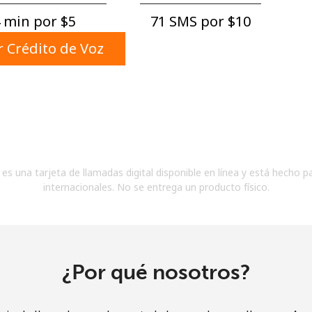
Un número
 min por ⁦$5⁩
71 SMS por ⁦$10⁩
Un caracter especial
 Crédito de Voz
Mantente en contacto para recibir nuestras mejores
ofertas.
es una tarjeta de llamadas digital disponible en línea y está hecho p
Al abrir una cuenta en este sitio web, estoy de
internacionales. No se entrega un producto físico.
acuerdo con estos
Términos y condiciones.
Únete
¿Por qué nosotros?