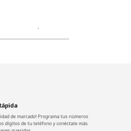
-
⁦11¢⁩
-
-
Rápida
ocidad de marcado! Programa tus números
-
os dígitos de tu teléfono y conéctate más
seres queridos.