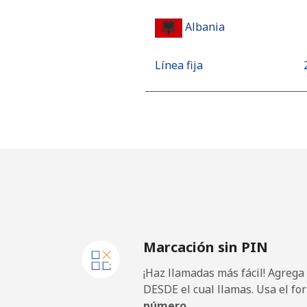
Albania
Línea fija
Celular
Algeria
Línea fija
Celular
Marcación sin PIN
American Samoa
¡Haz llamadas más fácil! Agrega
Línea fija
DESDE el cual llamas. Usa el fo
número.