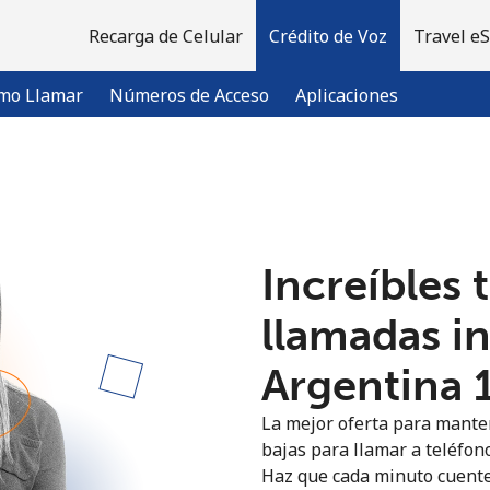
Recarga de Celular
Crédito de Voz
Travel e
mo Llamar
Números de Acceso
Aplicaciones
¡Bienvenido!
Increíbles 
¿Ya tienes una cuenta?
Inicia sesión →
llamadas i
Regístrate con
Argentina ⁦
La mejor oferta para manten
bajas para llamar a teléfono
Haz que cada minuto cuente