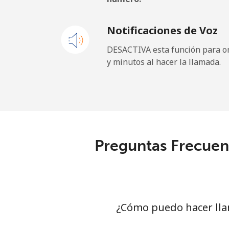
Celular
Notificaciones de Voz
Andorra
DESACTIVA esta función para om
y minutos al hacer la llamada.
Línea fija
⁦
Celular
Angola
Preguntas Frecuent
Línea fija
Celular
Anguilla
¿Cómo puedo hacer lla
Línea fija