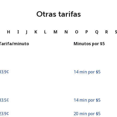
o
Otras tarifas
Continuar con
G
H
I
J
K
L
M
N
O
P
Q
R
Tarifa/minuto
Minutos por ⁦$5⁩
⁦33.9¢⁩
14 min por ⁦$5⁩
⁦33.5¢⁩
14 min por ⁦$5⁩
⁦23.9¢⁩
20 min por ⁦$5⁩