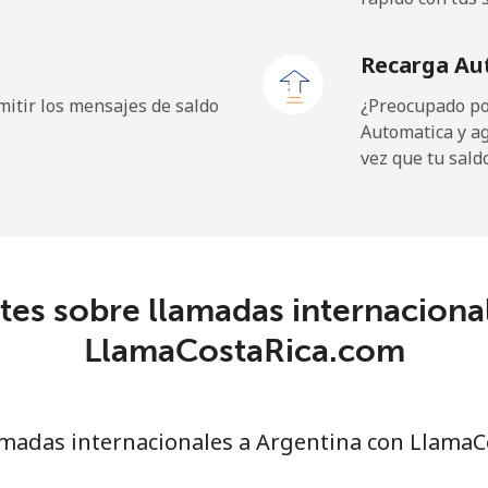
⁦21.5¢⁩
23 min por ⁦$5⁩
Recarga Au
itir los mensajes de saldo
¿Preocupado por
Automatica y a
9.9¢⁩
50 min por ⁦$5⁩
vez que tu sald
⁦29.9¢⁩
16 min por ⁦$5⁩
es sobre llamadas internaciona
⁦39.9¢⁩
12 min por ⁦$5⁩
LlamaCostaRica.com
⁦56.5¢⁩
8 min por ⁦$5⁩
madas internacionales a Argentina con LlamaC
⁦33.5¢⁩
14 min por ⁦$5⁩