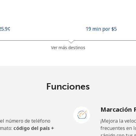
⁦25.9¢⁩
19 min por ⁦$5⁩
⁦48.5¢⁩
10 min por ⁦$5⁩
Ver más destinos
⁦10.5¢⁩
47 min por ⁦$5⁩
Funciones
⁦98.9¢⁩
5 min por ⁦$5⁩
Marcación 
 el número de teléfono
¡Mejora la vel
⁦19.5¢⁩
25 min por ⁦$5⁩
rmato:
código del país +
frecuentes en l
rápido con tus 