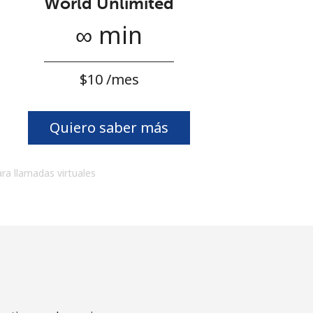
World Unlimited
∞ min
⁦$10⁩ /mes
Quiero saber más
ara llamadas virtuales