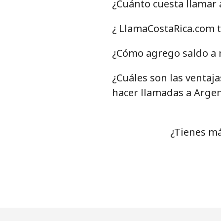
¿Cuánto cuesta llamar 
Celular
¿ LlamaCostaRica.com t
Antigua And Barbuda
¿Cómo agrego saldo a 
¿Cuáles son las ventaj
Línea fija
hacer llamadas a Argen
Celular
Argentina
¿Tienes má
Línea fija
⁦
Celular
Armenia