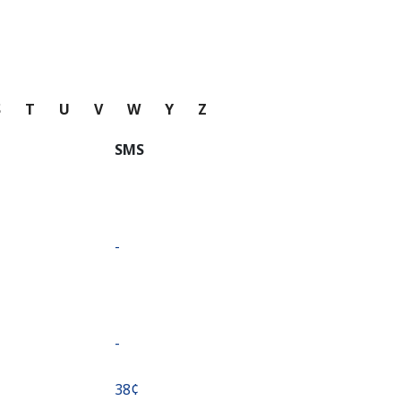
S
T
U
V
W
Y
Z
SMS
-
-
⁦38¢⁩