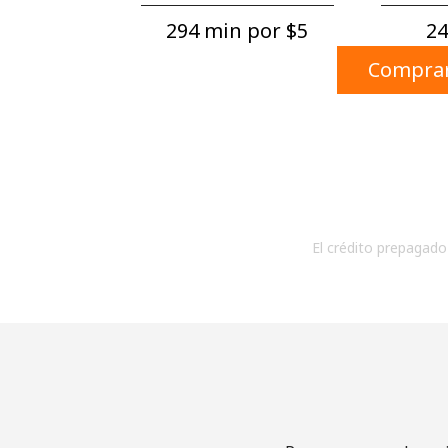
294 min por ⁦$5⁩
24
Comprar
El crédito prepagado 