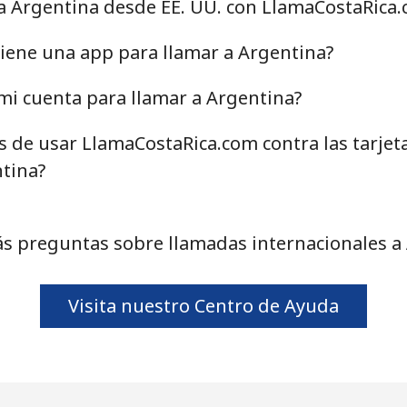
a Argentina desde EE. UU. con LlamaCostaRica
⁦34.9¢⁩
14 min por ⁦$5⁩
iene una app para llamar a Argentina?
mi cuenta para llamar a Argentina?
as de usar LlamaCostaRica.com contra las tarjet
⁦33.9¢⁩
14 min por ⁦$5⁩
tina?
⁦33.9¢⁩
14 min por ⁦$5⁩
s preguntas sobre llamadas internacionales a
1.7¢⁩
294 min por ⁦$5⁩
Visita nuestro Centro de Ayuda
⁦20.5¢⁩
24 min por ⁦$5⁩