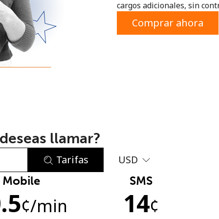
cargos adicionales, sin contr
o
Comprar ahora
deseas llamar?
Tarifas
USD
Mobile
SMS
No se ha creado una contraseña
.5
14
Mínimo 8 caracteres
¢
/min
¢
Una letra mayúscula y una minúscula