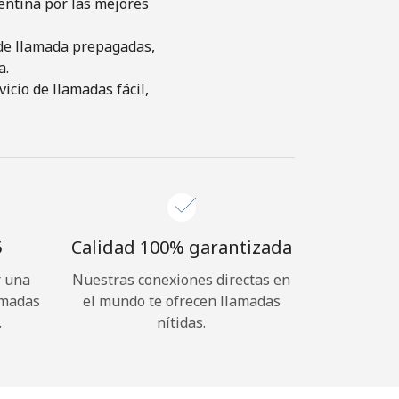
entina por las mejores
s de llamada prepagadas,
a.
cio de llamadas fácil,
⁩
Calidad 100% garantizada
r una
Nuestras conexiones directas en
amadas
el mundo te ofrecen llamadas
.
nítidas.