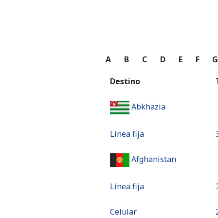
A
B
C
D
E
F
Destino
Abkhazia
Línea fija
Afghanistan
Línea fija
Celular