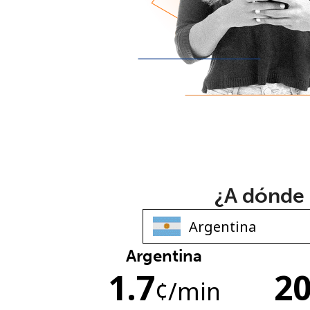
¿A dónde 
Argentina
1.7
20
¢
/min