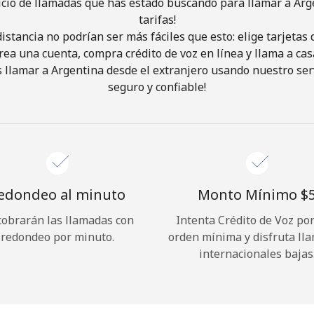
icio de llamadas que has estado buscando para llamar a Arg
tarifas!
istancia no podrían ser más fáciles que esto: elige tarjeta
¡Hola!
rea una cuenta, compra crédito de voz en línea y llama a cas
 llamar a Argentina desde el extranjero usando nuestro servi
Inicia sesión o
REGÍSTRATE →
seguro y confiable!
edondeo al minuto
Monto Mínimo ⁦$5
cobrarán las llamadas con
Intenta Crédito de Voz po
¿Olvidaste tu contraseña? →
redondeo por minuto.
orden mínima y disfruta ll
internacionales bajas
Iniciar Sesión