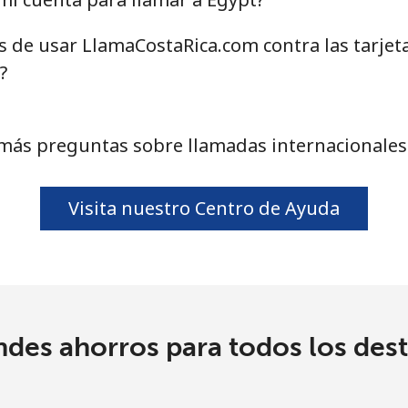
as de usar LlamaCostaRica.com contra las tarjet
⁦20.5¢⁩
24 min por ⁦$5⁩
?
⁦31.5¢⁩
15 min por ⁦$5⁩
más preguntas sobre llamadas internacionales
⁦29.9¢⁩
16 min por ⁦$5⁩
Visita nuestro Centro de Ayuda
ndes ahorros para todos los dest