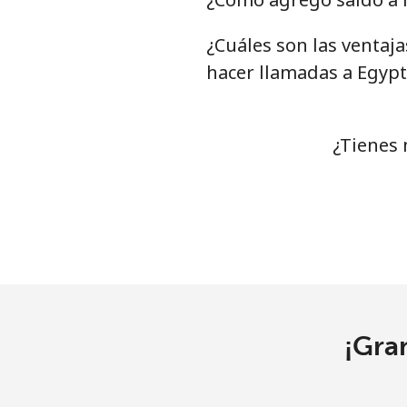
Celular
¿Cuáles son las ventaj
hacer llamadas a Egypt
Ethiopia
Línea fija
¿Tienes 
Celular
¡Gra