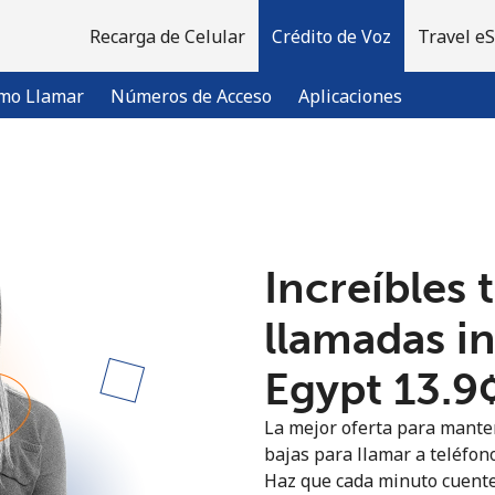
Recarga de Celular
Crédito de Voz
Travel e
mo Llamar
Números de Acceso
Aplicaciones
¡Bienvenido!
Increíbles 
¿Ya tienes una cuenta?
Inicia sesión →
llamadas i
Regístrate con
Egypt ⁦13.9
La mejor oferta para manten
bajas para llamar a teléfono
Haz que cada minuto cuente