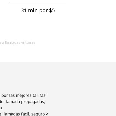
31 min por ⁦$5⁩
ara llamadas virtuales
por las mejores tarifas!
s de llamada prepagadas,
a.
 llamadas fácil, seguro y