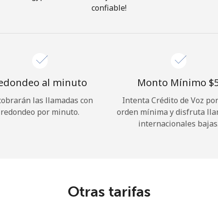
confiable!
¡Hola!
Inicia sesión o
REGÍSTRATE →
edondeo al minuto
Monto Mínimo ⁦$5
cobrarán las llamadas con
Intenta Crédito de Voz po
redondeo por minuto.
orden mínima y disfruta ll
internacionales bajas
¿Olvidaste tu contraseña? →
Iniciar Sesión
Otras tarifas