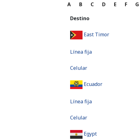
A
B
C
D
E
F
Destino
East Timor
Línea fija
Celular
Ecuador
Línea fija
Celular
Egypt