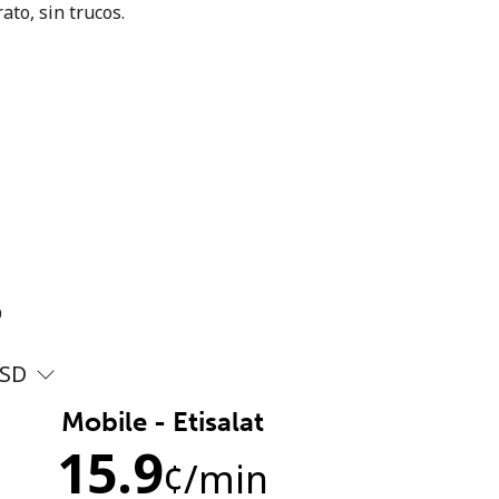
ato, sin trucos.
?
SD
Mobile - Etisalat
15.9
¢
/min