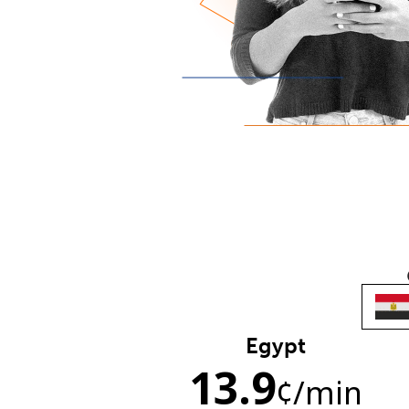
Egypt
13.9
¢
/min