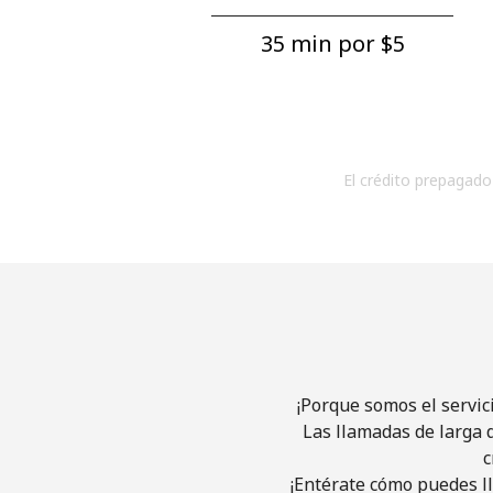
35 min por ⁦$5⁩
El crédito prepagado 
¡Porque somos el servic
Las llamadas de larga d
c
¡Entérate cómo puedes ll