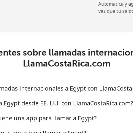
Automatica y a
⁦72.9¢⁩
6 min por ⁦$5⁩
vez que tu sald
⁦32.9¢⁩
15 min por ⁦$5⁩
ntes sobre llamadas internacio
⁦32.9¢⁩
15 min por ⁦$5⁩
LlamaCostaRica.com
⁦1.5¢⁩
333 min por ⁦$5⁩
madas internacionales a Egypt con LlamaCosta
⁦48.5¢⁩
10 min por ⁦$5⁩
a Egypt desde EE. UU. con LlamaCostaRica.com?
iene una app para llamar a Egypt?
⁦25.9¢⁩
19 min por ⁦$5⁩
i cuenta para llamar a Egypt?