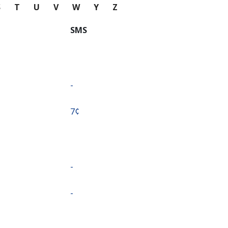
S
T
U
V
W
Y
Z
SMS
-
⁦7¢⁩
-
-