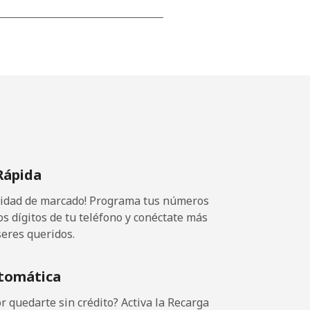
-
-
-
Rápida
-
ocidad de marcado! Programa tus números
-
os dígitos de tu teléfono y conéctate más
seres queridos.
⁦11¢⁩
tomática
 quedarte sin crédito? Activa la Recarga