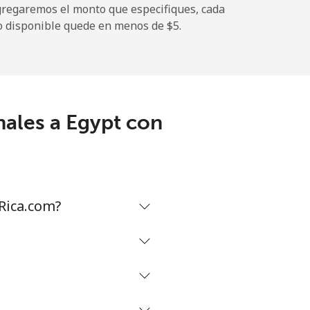
gregaremos el monto que especifiques, cada
-
o disponible quede en menos de ⁦$5⁩.
-
nales a Egypt con
⁦8¢⁩
-
Rica.com?
⁦8¢⁩
-