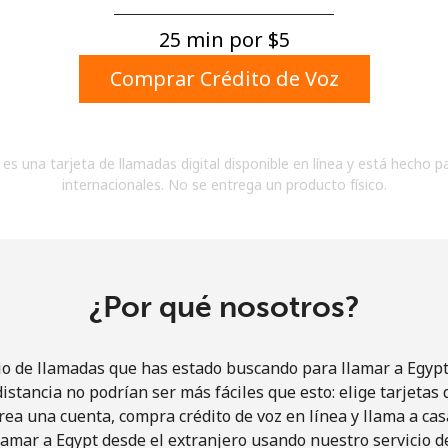
Un número
Un caracter especial
25 min por ⁦$5⁩
Comprar Crédito de Voz
es una tarjeta de llamadas digital disponible en línea y está hecho p
internacionales. No se entrega un producto físico.
Mantente en contacto para recibir nuestras mejores
ofertas.
Al abrir una cuenta en este sitio web, estoy de
acuerdo con estos
Términos y condiciones.
¿Por qué nosotros?
Únete
io de llamadas que has estado buscando para llamar a Egypt 
istancia no podrían ser más fáciles que esto: elige tarjeta
rea una cuenta, compra crédito de voz en línea y llama a cas
amar a Egypt desde el extranjero usando nuestro servicio de