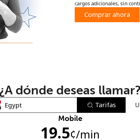
cargos adicionales, sin contr
o
Comprar ahora
¿A dónde deseas llamar
Tarifas
U
No se ha creado una contraseña
Mobile
19.5
Mínimo 8 caracteres
¢
/min
Una letra mayúscula y una minúscula