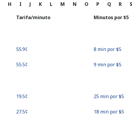
o
G
H
I
J
K
L
M
N
O
P
Q
R
Continuar con
Tarifa/minuto
Minutos por ⁦$5⁩
⁦55.9¢⁩
8 min por ⁦$5⁩
⁦55.5¢⁩
9 min por ⁦$5⁩
⁦19.5¢⁩
25 min por ⁦$5⁩
⁦27.5¢⁩
18 min por ⁦$5⁩