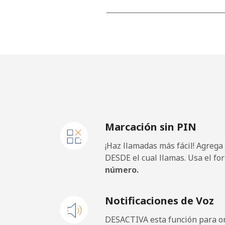
Línea fija
Celular
Mobile - Etisalat
El Salvador
Marcación sin PIN
Línea fija
¡Haz llamadas más fácil! Agrega
Claro Landlines
DESDE el cual llamas. Usa el fo
número.
Celular
Notificaciones de Voz
Equatorial Guinea
DESACTIVA esta función para om