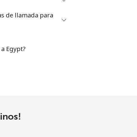
as de llamada para
⁦38¢⁩
-
 a Egypt?
-
inos!