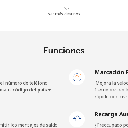
⁦13.9¢⁩
35 min por ⁦$5⁩
Ver más destinos
⁦19.5¢⁩
25 min por ⁦$5⁩
⁦15.9¢⁩
31 min por ⁦$5⁩
Funciones
Marcación 
⁦22.9¢⁩
21 min por ⁦$5⁩
 el número de teléfono
¡Mejora la vel
⁦11.9¢⁩
42 min por ⁦$5⁩
rmato:
código del país +
frecuentes en l
rápido con tus 
⁦17.9¢⁩
27 min por ⁦$5⁩
Recarga Au
itir los mensajes de saldo
¿Preocupado por