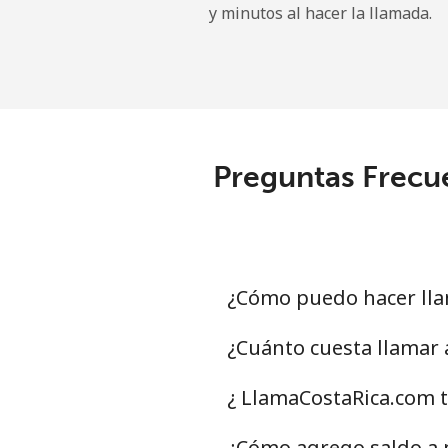
y minutos al hacer la llamada.
All country
Eritrea
Línea fija
Preguntas Frecue
Celular
Estonia
Línea fija
¿Cómo puedo hacer lla
Celular
¿Cuánto cuesta llamar 
Eswatini
¿ LlamaCostaRica.com t
Línea fija
¿Cómo agrego saldo a m