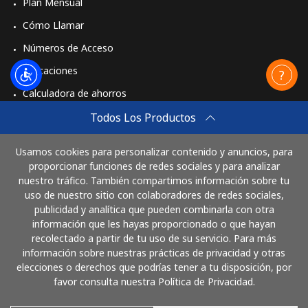
Plan Mensual
Cómo Llamar
Números de Acceso
Aplicaciones
Calculadora de ahorros
Travel eSIM
Todos Los Productos
Comprar
Usamos cookies para personalizar contenido y anuncios, para
Cómo funciona
proporcionar funciones de redes sociales y para analizar
nuestro tráfico. También compartimos información sobre tu
uso de nuestro sitio con colaboradores de redes sociales,
publicidad y analítica que pueden combinarla con otra
Paga con
información que les hayas proporcionado o que hayan
recolectado a partir de tu uso de su servicio. Para más
información sobre nuestras prácticas de privacidad y otras
elecciones o derechos que podrías tener a tu disposición, por
favor consulta nuestra Política de Privacidad.