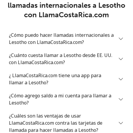
llamadas internacionales a Lesotho
Lithuania
con LlamaCostaRica.com
Línea fija
⁦4.9¢⁩
102 min por ⁦$5⁩
-
¿Cómo puedo hacer llamadas internacionales a
Celular
⁦5.9¢⁩
84 min por ⁦$5⁩
⁦6¢⁩
Lesotho con LlamaCostaRica.com?
Luxembourg
¿Cuánto cuesta llamar a Lesotho desde EE. UU.
con LlamaCostaRica.com?
Línea fija
⁦29.5¢⁩
16 min por ⁦$5⁩
-
¿ LlamaCostaRica.com tiene una app para
llamar a Lesotho?
Celular
⁦26.5¢⁩
18 min por ⁦$5⁩
⁦13¢⁩
¿Cómo agrego saldo a mi cuenta para llamar a
Lesotho?
¿Cuáles son las ventajas de usar
LlamaCostaRica.com contra las tarjetas de
llamada para hacer llamadas a Lesotho?