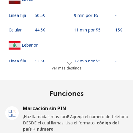
Línea fija
⁦50.5¢⁩
9 min por ⁦$5⁩
-
Celular
⁦44.5¢⁩
11 min por ⁦$5⁩
⁦15¢⁩
Lebanon
Línea fija
⁦13.5¢⁩
37 min por ⁦$5⁩
-
Ver más destinos
Celular
⁦23.9¢⁩
20 min por ⁦$5⁩
-
Lesotho
Funciones
Línea fija
⁦62.5¢⁩
8 min por ⁦$5⁩
-
Marcación sin PIN
¡Haz llamadas más fácil! Agrega el número de teléfono
Celular
⁦61.9¢⁩
8 min por ⁦$5⁩
⁦7¢⁩
DESDE el cual llamas. Usa el formato:
código del
país + número.