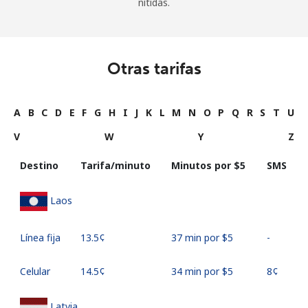
nítidas.
Otras tarifas
A
B
C
D
E
F
G
H
I
J
K
L
M
N
O
P
Q
R
S
T
U
V
W
Y
Z
Destino
Tarifa/minuto
Minutos por ⁦$5⁩
SMS
Laos
Línea fija
⁦13.5¢⁩
37 min por ⁦$5⁩
-
Celular
⁦14.5¢⁩
34 min por ⁦$5⁩
⁦8¢⁩
Latvia