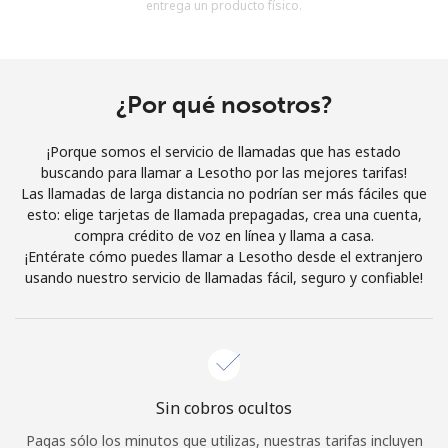
entrega un producto físico.
Al abrir una cuenta en este sitio web, estoy de acuerdo con
estos
Términos y condiciones.
Únete
¿Por qué nosotros?
¡Porque somos el servicio de llamadas que has estado
buscando para llamar a Lesotho por las mejores tarifas!
Las llamadas de larga distancia no podrían ser más fáciles que
¡Hola!
esto: elige tarjetas de llamada prepagadas, crea una cuenta,
compra crédito de voz en línea y llama a casa.
¡Entérate cómo puedes llamar a Lesotho desde el extranjero
Inicia sesión o
REGÍSTRATE →
usando nuestro servicio de llamadas fácil, seguro y confiable!
Sin cobros ocultos
¿Olvidaste tu contraseña? →
Pagas sólo los minutos que utilizas, nuestras tarifas incluyen