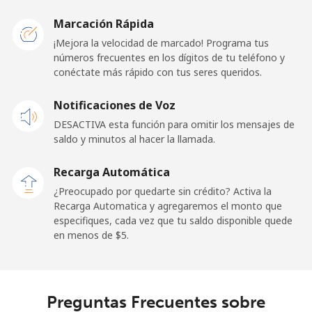
Liberia
Marcación Rápida
¡Mejora la velocidad de marcado! Programa tus
Línea fija
⁦69.9¢⁩
7 min por ⁦$5⁩
-
números frecuentes en los dígitos de tu teléfono y
conéctate más rápido con tus seres queridos.
Celular
⁦48.5¢⁩
10 min por ⁦$5⁩
-
Notificaciones de Voz
Libya
DESACTIVA esta función para omitir los mensajes de
saldo y minutos al hacer la llamada.
Línea fija
⁦37.9¢⁩
13 min por ⁦$5⁩
-
Recarga Automática
Celular
⁦39.9¢⁩
12 min por ⁦$5⁩
-
¿Preocupado por quedarte sin crédito? Activa la
Recarga Automatica y agregaremos el monto que
especifiques, cada vez que tu saldo disponible quede
Liechtenstein
en menos de ⁦$5⁩.
Línea fija
⁦14.5¢⁩
34 min por ⁦$5⁩
-
Celular
⁦13.9¢⁩
35 min por ⁦$5⁩
-
Preguntas Frecuentes sobre