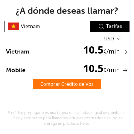
¿A dónde deseas llamar?
Tarifas
USD
10.5
No se ha creado una contraseña
¢
/min
Vietnam
Mínimo 8 caracteres
Una letra mayúscula y una minúscula
10.5
¢
/min
Mobile
Un número
Un caracter especial
Comprar Crédito de Voz
El crédito prepagado es una tarjeta de llamadas digital disponible en
línea y está hecho para llamadas virtuales internacionales. No se
Mantente en contacto para recibir nuestras mejores
entrega un producto físico.
ofertas.