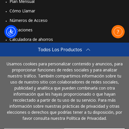
Plan Mensual
Cómo Llamar
Números de Acceso
Aplicaciones
Calculadora de ahorros
Travel eSIM
Todos Los Productos
Comprar
Usamos cookies para personalizar contenido y anuncios, para
Cómo funciona
proporcionar funciones de redes sociales y para analizar
nuestro tráfico. También compartimos información sobre tu
uso de nuestro sitio con colaboradores de redes sociales,
publicidad y analítica que pueden combinarla con otra
Paga con
información que les hayas proporcionado o que hayan
recolectado a partir de tu uso de su servicio. Para más
información sobre nuestras prácticas de privacidad y otras
elecciones o derechos que podrías tener a tu disposición, por
favor consulta nuestra Política de Privacidad.