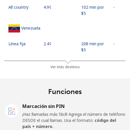
All country
⁦4.9¢⁩
102 min por
-
⁦$5⁩
Venezuela
Línea fija
⁦2.4¢⁩
208 min por
-
⁦$5⁩
Celular
⁦10.9¢⁩
45 min por
⁦17¢⁩
Ver más destinos
⁦$5⁩
Mobile -
⁦4.9¢⁩
102 min por
⁦17¢⁩
Funciones
Movilnet
⁦$5⁩
Vietnam
Marcación sin PIN
¡Haz llamadas más fácil! Agrega el número de teléfono
DESDE el cual llamas. Usa el formato:
código del
Línea fija
⁦10.5¢⁩
47 min por
-
país + número.
⁦$5⁩