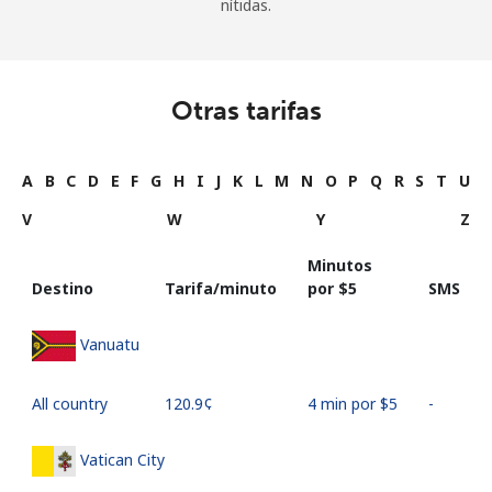
nítidas.
Otras tarifas
A
B
C
D
E
F
G
H
I
J
K
L
M
N
O
P
Q
R
S
T
U
V
W
Y
Z
Minutos
Destino
Tarifa/minuto
por ⁦$5⁩
SMS
Vanuatu
All country
⁦120.9¢⁩
4 min por ⁦$5⁩
-
Vatican City