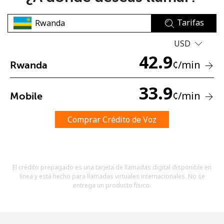
Tarifas
USD
42.9
¢
/min
Rwanda
No se ha creado una contraseña
33.9
¢
/min
Mobile
Mínimo 8 caracteres
Una letra mayúscula y una minúscula
Un número
Comprar Crédito de Voz
Un caracter especial
El crédito prepagado es una tarjeta de llamadas digital disponible en
línea y está hecho para llamadas virtuales internacionales. No se
entrega un producto físico.
Mantente en contacto para recibir nuestras mejores
ofertas.