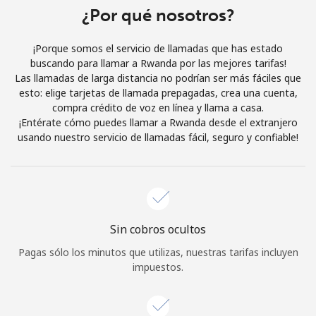
Al abrir una cuenta en este sitio web, estoy de acuerdo con
¿Por qué nosotros?
estos
Términos y condiciones.
¡Porque somos el servicio de llamadas que has estado
buscando para llamar a Rwanda por las mejores tarifas!
Únete
Las llamadas de larga distancia no podrían ser más fáciles que
esto: elige tarjetas de llamada prepagadas, crea una cuenta,
compra crédito de voz en línea y llama a casa.
¡Entérate cómo puedes llamar a Rwanda desde el extranjero
usando nuestro servicio de llamadas fácil, seguro y confiable!
¡Hola!
Inicia sesión o
REGÍSTRATE →
Sin cobros ocultos
Pagas sólo los minutos que utilizas, nuestras tarifas incluyen
impuestos.
¿Olvidaste tu contraseña? →