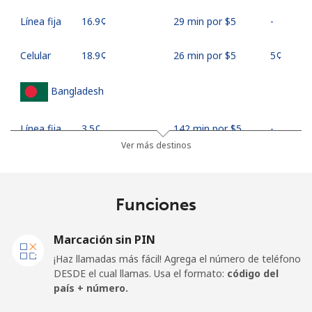
Línea fija
⁦16.9¢⁩
29 min por ⁦$5⁩
-
Celular
⁦18.9¢⁩
26 min por ⁦$5⁩
⁦5¢⁩
Bangladesh
Línea fija
⁦3.5¢⁩
142 min por ⁦$5⁩
-
Ver más destinos
Celular
⁦2.8¢⁩
178 min por ⁦$5⁩
-
Barbados
Funciones
Línea fija
⁦28.5¢⁩
17 min por ⁦$5⁩
-
Marcación sin PIN
¡Haz llamadas más fácil! Agrega el número de teléfono
Celular
⁦32.5¢⁩
15 min por ⁦$5⁩
-
DESDE el cual llamas. Usa el formato:
código del
país + número.
Belarus