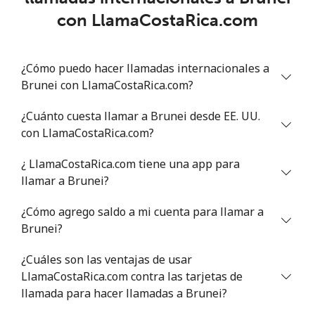
Benin
con LlamaCostaRica.com
Línea fija
⁦54.9¢⁩
9 min por ⁦$5⁩
-
¿Cómo puedo hacer llamadas internacionales a
Celular
⁦55.9¢⁩
8 min por ⁦$5⁩
-
Brunei con LlamaCostaRica.com?
Bermuda
¿Cuánto cuesta llamar a Brunei desde EE. UU.
con LlamaCostaRica.com?
Línea fija
⁦3.5¢⁩
142 min por ⁦$5⁩
-
¿ LlamaCostaRica.com tiene una app para
llamar a Brunei?
Celular
⁦3.5¢⁩
142 min por ⁦$5⁩
⁦16¢⁩
¿Cómo agrego saldo a mi cuenta para llamar a
Bhutan
Brunei?
Línea fija
⁦9.9¢⁩
50 min por ⁦$5⁩
-
¿Cuáles son las ventajas de usar
LlamaCostaRica.com contra las tarjetas de
Celular
llamada para hacer llamadas a Brunei?
⁦9.5¢⁩
52 min por ⁦$5⁩
-