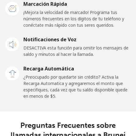
Marcación Rápida
¡Mejora la velocidad de marcado! Programa tus
Línea fija
⁦55.5¢⁩
9 min por ⁦$5⁩
-
números frecuentes en los dígitos de tu teléfono y
conéctate más rápido con tus seres queridos.
Celular
⁦50.9¢⁩
9 min por ⁦$5⁩
-
Notificaciones de Voz
Belgium
DESACTIVA esta función para omitir los mensajes de
saldo y minutos al hacer la llamada.
Línea fija
⁦2.9¢⁩
172 min por ⁦$5⁩
-
Recarga Automática
Celular
⁦34.5¢⁩
14 min por ⁦$5⁩
⁦11¢⁩
¿Preocupado por quedarte sin crédito? Activa la
Recarga Automatica y agregaremos el monto que
especifiques, cada vez que tu saldo disponible quede
Belize
en menos de ⁦$5⁩.
Línea fija
⁦30.9¢⁩
16 min por ⁦$5⁩
-
Celular
⁦31.5¢⁩
15 min por ⁦$5⁩
⁦14¢⁩
Preguntas Frecuentes sobre
llamadas internacionales a Brunei