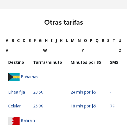
Otras tarifas
A
B
C
D
E
F
G
H
I
J
K
L
M
N
O
P
Q
R
S
T
U
V
W
Y
Z
Destino
Tarifa/minuto
Minutos por ⁦$5⁩
SMS
Bahamas
Línea fija
⁦20.5¢⁩
24 min por ⁦$5⁩
-
Celular
⁦26.9¢⁩
18 min por ⁦$5⁩
⁦7¢⁩
Bahrain