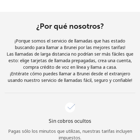
Al abrir una cuenta en este sitio web, estoy de acuerdo con
estos
Términos y condiciones.
¿Por qué nosotros?
Únete
¡Porque somos el servicio de llamadas que has estado
buscando para llamar a Brunei por las mejores tarifas!
Las llamadas de larga distancia no podrían ser más fáciles que
esto: elige tarjetas de llamada prepagadas, crea una cuenta,
¡Hola!
compra crédito de voz en línea y llama a casa.
¡Entérate cómo puedes llamar a Brunei desde el extranjero
usando nuestro servicio de llamadas fácil, seguro y confiable!
Inicia sesión o
REGÍSTRATE →
Sin cobros ocultos
¿Olvidaste tu contraseña? →
Pagas sólo los minutos que utilizas, nuestras tarifas incluyen
impuestos.