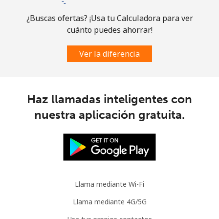
Brazil
¿Buscas ofertas? ¡Usa tu Calculadora para ver
cuánto puedes ahorrar!
Línea fija
⁦1.5¢⁩
333 min por ⁦$5⁩
-
Ver la diferencia
Celular
⁦2¢⁩
250 min por ⁦$5⁩
⁦5¢⁩
British Virgin Islands
Haz llamadas inteligentes con
nuestra aplicación gratuita.
Línea fija
⁦32.5¢⁩
15 min por ⁦$5⁩
-
Celular
⁦33.9¢⁩
14 min por ⁦$5⁩
⁦16¢⁩
Brunei
Llama mediante Wi-Fi
Línea fija
⁦34.5¢⁩
14 min por ⁦$5⁩
-
Llama mediante 4G/5G
Celular
⁦34.5¢⁩
14 min por ⁦$5⁩
⁦8¢⁩