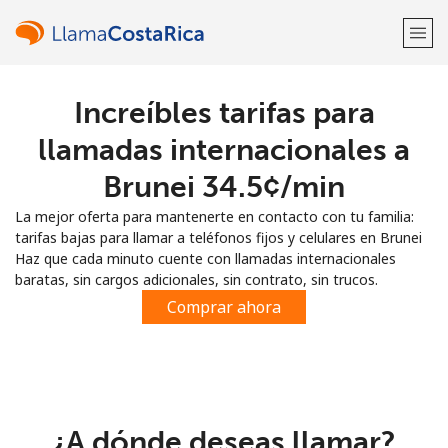
Increíbles tarifas para
¡Bienvenido!
llamadas internacionales a
¿Ya tienes una cuenta?
Inicia sesión →
Brunei ⁦34.5¢⁩/min
La mejor oferta para mantenerte en contacto con tu familia:
Regístrate con
tarifas bajas para llamar a teléfonos fijos y celulares en Brunei
Haz que cada minuto cuente con llamadas internacionales
baratas, sin cargos adicionales, sin contrato, sin trucos.
Comprar ahora
o
¿A dónde deseas llamar?