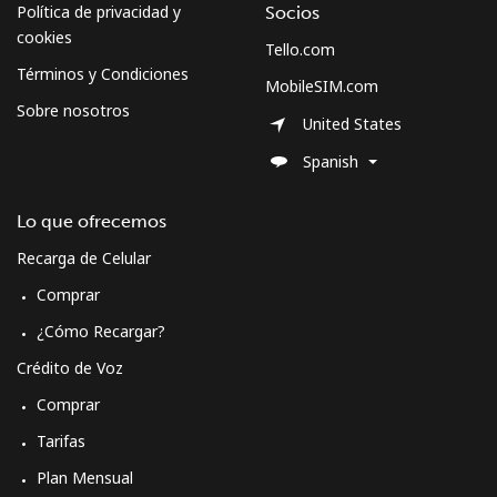
Celular
⁦63.5¢⁩
7 min por ⁦$5⁩
-
Política de privacidad y
Socios
cookies
Tello.com
Términos y Condiciones
MobileSIM.com
Sobre nosotros
United States
Spanish
Lo que ofrecemos
Recarga de Celular
Comprar
¿Cómo Recargar?
Crédito de Voz
Comprar
Tarifas
Plan Mensual