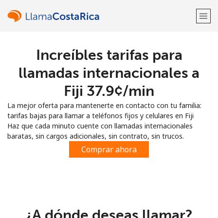
Increíbles tarifas para
¡Bienvenido!
llamadas internacionales a
¿Ya tienes una cuenta?
Inicia sesión →
Fiji ⁦37.9¢⁩/min
La mejor oferta para mantenerte en contacto con tu familia:
Regístrate con
tarifas bajas para llamar a teléfonos fijos y celulares en Fiji
Haz que cada minuto cuente con llamadas internacionales
baratas, sin cargos adicionales, sin contrato, sin trucos.
Comprar ahora
o
¿A dónde deseas llamar?