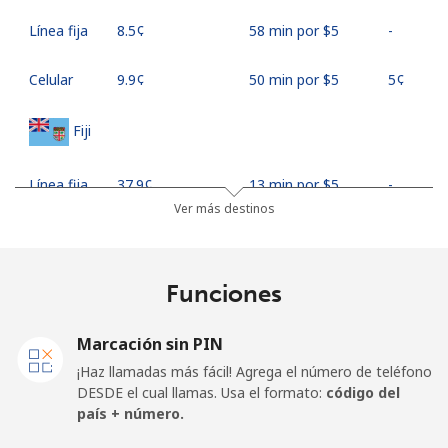
Línea fija
⁦8.5¢⁩
58 min por ⁦$5⁩
-
Celular
⁦9.9¢⁩
50 min por ⁦$5⁩
⁦5¢⁩
Fiji
Línea fija
⁦37.9¢⁩
13 min por ⁦$5⁩
-
Ver más destinos
Celular
⁦37.5¢⁩
13 min por ⁦$5⁩
⁦17¢⁩
Finland
Funciones
Línea fija
⁦35.5¢⁩
14 min por ⁦$5⁩
-
Marcación sin PIN
¡Haz llamadas más fácil! Agrega el número de teléfono
Celular
⁦34.5¢⁩
14 min por ⁦$5⁩
⁦11¢⁩
DESDE el cual llamas. Usa el formato:
código del
país + número.
France