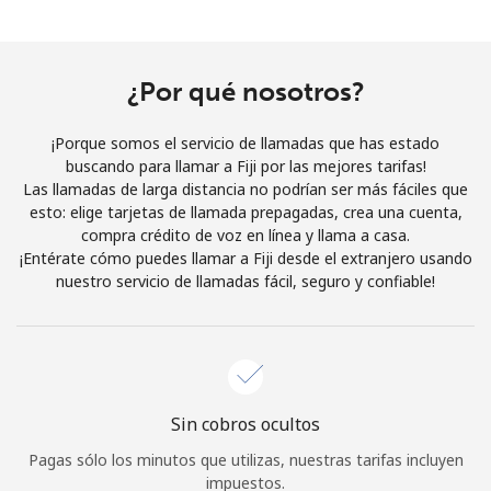
Al abrir una cuenta en este sitio web, estoy de acuerdo con
estos
Términos y condiciones.
¿Por qué nosotros?
Únete
¡Porque somos el servicio de llamadas que has estado
buscando para llamar a Fiji por las mejores tarifas!
Las llamadas de larga distancia no podrían ser más fáciles que
esto: elige tarjetas de llamada prepagadas, crea una cuenta,
¡Hola!
compra crédito de voz en línea y llama a casa.
¡Entérate cómo puedes llamar a Fiji desde el extranjero usando
nuestro servicio de llamadas fácil, seguro y confiable!
Inicia sesión o
REGÍSTRATE →
Sin cobros ocultos
¿Olvidaste tu contraseña? →
Pagas sólo los minutos que utilizas, nuestras tarifas incluyen
impuestos.