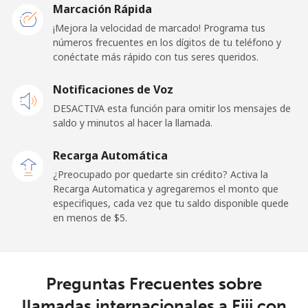
Marcación Rápida
¡Mejora la velocidad de marcado! Programa tus
Línea fija
⁦1.5¢⁩
333 min por ⁦$5⁩
-
números frecuentes en los dígitos de tu teléfono y
conéctate más rápido con tus seres queridos.
Celular
⁦2.4¢⁩
208 min por ⁦$5⁩
-
Notificaciones de Voz
French Guiana
DESACTIVA esta función para omitir los mensajes de
saldo y minutos al hacer la llamada.
Línea fija
⁦4.9¢⁩
102 min por ⁦$5⁩
-
Recarga Automática
Celular
⁦30.9¢⁩
16 min por ⁦$5⁩
-
¿Preocupado por quedarte sin crédito? Activa la
Recarga Automatica y agregaremos el monto que
especifiques, cada vez que tu saldo disponible quede
French Polynesia
en menos de ⁦$5⁩.
Línea fija
⁦33.9¢⁩
14 min por ⁦$5⁩
-
Celular
⁦33.9¢⁩
14 min por ⁦$5⁩
⁦11¢⁩
Preguntas Frecuentes sobre
llamadas internacionales a Fiji con