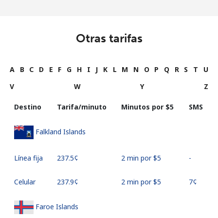
Otras tarifas
A
B
C
D
E
F
G
H
I
J
K
L
M
N
O
P
Q
R
S
T
U
V
W
Y
Z
Destino
Tarifa/minuto
Minutos por ⁦$5⁩
SMS
Falkland Islands
Línea fija
⁦237.5¢⁩
2 min por ⁦$5⁩
-
Celular
⁦237.9¢⁩
2 min por ⁦$5⁩
⁦7¢⁩
Faroe Islands