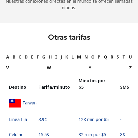
Nuestras conexiones directas en el mundo te ofrecen llamadas
nítidas.
Otras tarifas
A
B
C
D
E
F
G
H
I
J
K
L
M
N
O
P
Q
R
S
T
U
V
W
Y
Z
Minutos por
Destino
Tarifa/minuto
⁦$5⁩
SMS
Taiwan
Línea fija
⁦3.9¢⁩
128 min por ⁦$5⁩
-
Celular
⁦15.5¢⁩
32 min por ⁦$5⁩
⁦8¢⁩