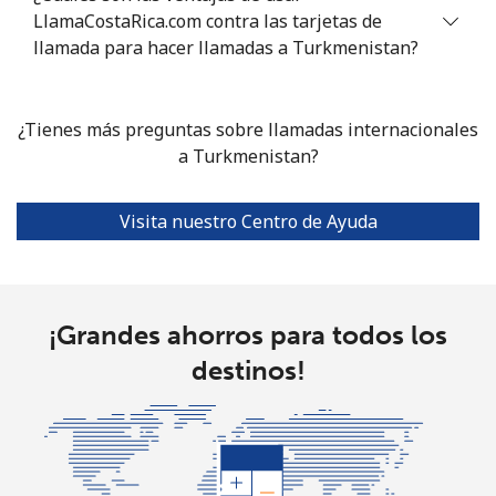
Celular
⁦29.9¢⁩
16 min por ⁦$5⁩
⁦5¢⁩
LlamaCostaRica.com contra las tarjetas de
llamada para hacer llamadas a Turkmenistan?
Turkmenistan
Línea fija
⁦29.5¢⁩
16 min por ⁦$5⁩
-
¿Tienes más preguntas sobre llamadas internacionales
a Turkmenistan?
Celular
⁦34.5¢⁩
14 min por ⁦$5⁩
⁦17¢⁩
Visita nuestro Centro de Ayuda
Turks And Caicos Islands
Línea fija
⁦31.9¢⁩
15 min por ⁦$5⁩
-
¡Grandes ahorros para todos los
Celular
⁦33.9¢⁩
14 min por ⁦$5⁩
-
destinos!
Tuvalu
All
⁦214.9¢⁩
2 min por ⁦$5⁩
-
country