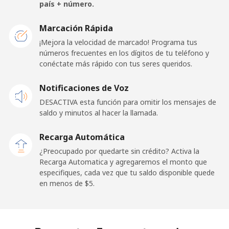
Celular
⁦3.9¢⁩
128 min por ⁦$5⁩
⁦5¢⁩
país + número.
Togo
Marcación Rápida
¡Mejora la velocidad de marcado! Programa tus
números frecuentes en los dígitos de tu teléfono y
Línea fija
⁦42.5¢⁩
11 min por ⁦$5⁩
-
conéctate más rápido con tus seres queridos.
Celular
⁦36.5¢⁩
13 min por ⁦$5⁩
⁦5¢⁩
Notificaciones de Voz
DESACTIVA esta función para omitir los mensajes de
Tokelau
saldo y minutos al hacer la llamada.
All
⁦217.5¢⁩
2 min por ⁦$5⁩
-
Recarga Automática
country
¿Preocupado por quedarte sin crédito? Activa la
Recarga Automatica y agregaremos el monto que
Tonga
especifiques, cada vez que tu saldo disponible quede
en menos de ⁦$5⁩.
Línea fija
⁦128.5¢⁩
3 min por ⁦$5⁩
-
Celular
⁦129.9¢⁩
3 min por ⁦$5⁩
⁦5¢⁩