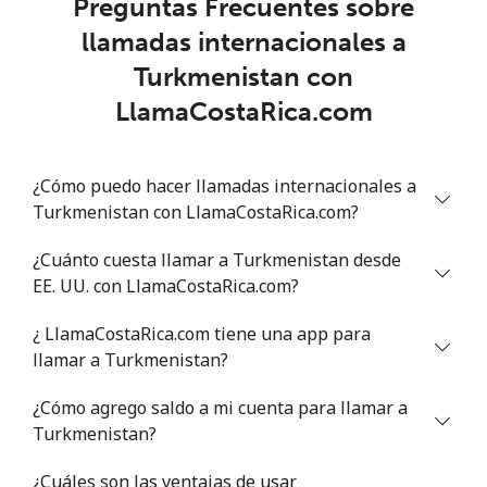
Preguntas Frecuentes sobre
llamadas internacionales a
Trinidad And Tobago
Turkmenistan con
Línea fija
⁦7.9¢⁩
63 min por ⁦$5⁩
-
LlamaCostaRica.com
Celular
⁦22.5¢⁩
22 min por ⁦$5⁩
-
¿Cómo puedo hacer llamadas internacionales a
Tunisia
Turkmenistan con LlamaCostaRica.com?
¿Cuánto cuesta llamar a Turkmenistan desde
Línea fija
⁦104.5¢⁩
4 min por ⁦$5⁩
-
EE. UU. con LlamaCostaRica.com?
Celular
⁦103.9¢⁩
4 min por ⁦$5⁩
-
¿ LlamaCostaRica.com tiene una app para
llamar a Turkmenistan?
Turkey
¿Cómo agrego saldo a mi cuenta para llamar a
Turkmenistan?
Línea fija
⁦4.9¢⁩
102 min por ⁦$5⁩
-
¿Cuáles son las ventajas de usar