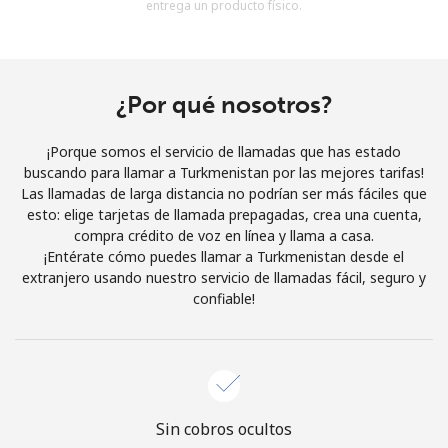
entrega un producto físico.
Al abrir una cuenta en este sitio web, estoy de acuerdo con
estos
Términos y condiciones.
Únete
¿Por qué nosotros?
¡Porque somos el servicio de llamadas que has estado
buscando para llamar a Turkmenistan por las mejores tarifas!
Las llamadas de larga distancia no podrían ser más fáciles que
¡Hola!
esto: elige tarjetas de llamada prepagadas, crea una cuenta,
compra crédito de voz en línea y llama a casa.
¡Entérate cómo puedes llamar a Turkmenistan desde el
Inicia sesión o
REGÍSTRATE →
extranjero usando nuestro servicio de llamadas fácil, seguro y
confiable!
¿Olvidaste tu contraseña? →
Sin cobros ocultos