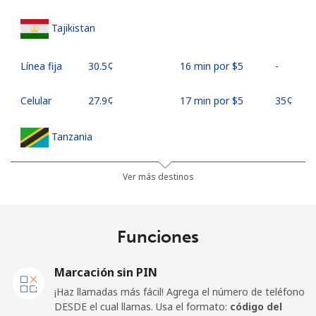
Tajikistan
Línea fija
⁦30.5¢⁩
16 min por ⁦$5⁩
-
Celular
⁦27.9¢⁩
17 min por ⁦$5⁩
⁦35¢⁩
Tanzania
Línea fija
⁦36.5¢⁩
13 min por ⁦$5⁩
-
Ver más destinos
Celular
⁦28.9¢⁩
17 min por ⁦$5⁩
-
Funciones
Thailand
Marcación sin PIN
Línea fija
⁦3.9¢⁩
128 min por ⁦$5⁩
-
¡Haz llamadas más fácil! Agrega el número de teléfono
DESDE el cual llamas. Usa el formato:
código del