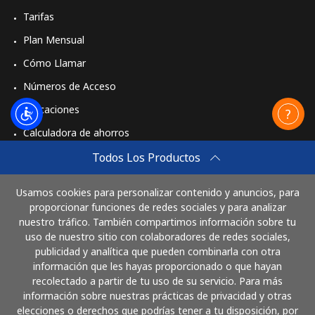
Tarifas
Plan Mensual
Cómo Llamar
Números de Acceso
Aplicaciones
Calculadora de ahorros
Travel eSIM
Todos Los Productos
Comprar
Usamos cookies para personalizar contenido y anuncios, para
Cómo funciona
proporcionar funciones de redes sociales y para analizar
nuestro tráfico. También compartimos información sobre tu
uso de nuestro sitio con colaboradores de redes sociales,
publicidad y analítica que pueden combinarla con otra
Paga con
información que les hayas proporcionado o que hayan
recolectado a partir de tu uso de su servicio. Para más
información sobre nuestras prácticas de privacidad y otras
elecciones o derechos que podrías tener a tu disposición, por