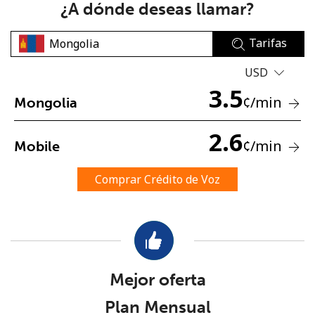
¿A dónde deseas llamar?
Tarifas
USD
3.5
¢
/min
Mongolia
No se ha creado una contraseña
2.6
Mínimo 8 caracteres
¢
/min
Mobile
Una letra mayúscula y una minúscula
Un número
Comprar Crédito de Voz
Un caracter especial
Mejor oferta
Mantente en contacto para recibir nuestras mejores
Plan Mensual
ofertas.