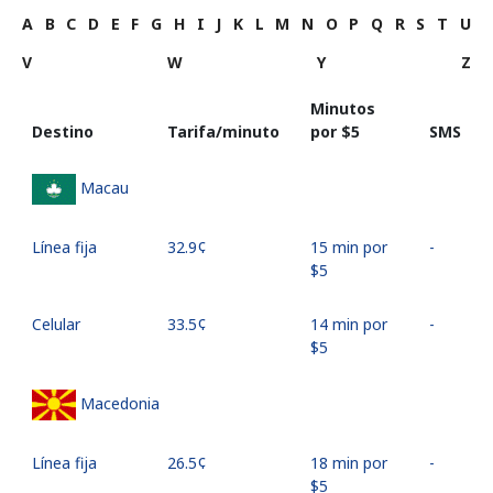
A
B
C
D
E
F
G
H
I
J
K
L
M
N
O
P
Q
R
S
T
U
V
W
Y
Z
Minutos
Destino
Tarifa/minuto
por ⁦$5⁩
SMS
Macau
Línea fija
⁦32.9¢⁩
15 min por
-
⁦$5⁩
Celular
⁦33.5¢⁩
14 min por
-
⁦$5⁩
Macedonia
Línea fija
⁦26.5¢⁩
18 min por
-
⁦$5⁩