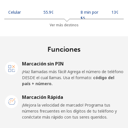
Celular
⁦55.9¢⁩
8 min por
⁦13¢⁩
⁦$5⁩
Ver más destinos
Madagascar
Funciones
Línea fija
⁦81.9¢⁩
6 min por
-
⁦$5⁩
Marcación sin PIN
Celular
⁦88.5¢⁩
5 min por
-
¡Haz llamadas más fácil! Agrega el número de teléfono
⁦$5⁩
DESDE el cual llamas. Usa el formato:
código del
país + número.
Malawi
Marcación Rápida
Línea fija
⁦57.9¢⁩
8 min por
-
¡Mejora la velocidad de marcado! Programa tus
⁦$5⁩
números frecuentes en los dígitos de tu teléfono y
conéctate más rápido con tus seres queridos.
Celular
⁦57.9¢⁩
8 min por
-