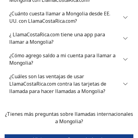
Mali
¿Cuánto cuesta llamar a Mongolia desde EE.
Línea fija
⁦53.9¢⁩
9 min por
-
UU. con LlamaCostaRica.com?
⁦$5⁩
¿ LlamaCostaRica.com tiene una app para
Celular
⁦53.9¢⁩
9 min por
⁦17¢⁩
llamar a Mongolia?
⁦$5⁩
¿Cómo agrego saldo a mi cuenta para llamar a
Malta
Mongolia?
¿Cuáles son las ventajas de usar
Línea fija
⁦39.5¢⁩
12 min por
-
LlamaCostaRica.com contra las tarjetas de
⁦$5⁩
llamada para hacer llamadas a Mongolia?
Celular
⁦58.5¢⁩
8 min por
⁦8¢⁩
⁦$5⁩
¿Tienes más preguntas sobre llamadas internacionales
a Mongolia?
Mariana Islands