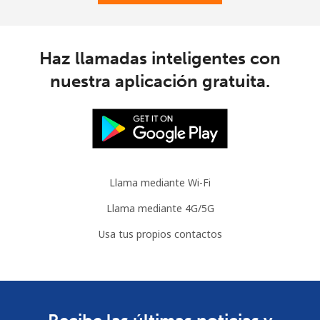
Mauritania
Línea fija
⁦86.9¢⁩
5 min por
-
Haz llamadas inteligentes con
⁦$5⁩
nuestra aplicación gratuita.
Celular
⁦89.5¢⁩
5 min por
-
⁦$5⁩
Mauritius
Llama mediante Wi-Fi
Línea fija
⁦8.5¢⁩
58 min por
-
⁦$5⁩
Llama mediante 4G/5G
Usa tus propios contactos
Celular
⁦7.5¢⁩
66 min por
⁦32¢⁩
⁦$5⁩
Mayotte Island