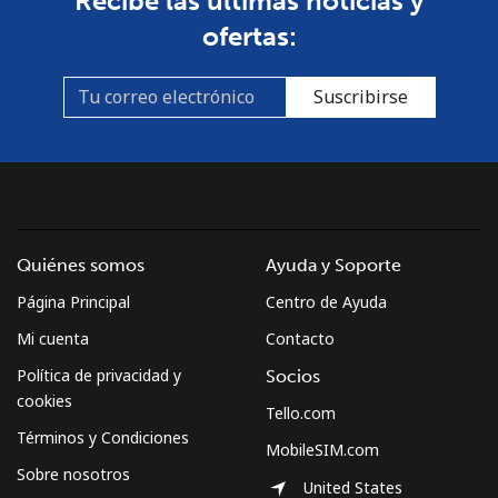
Recibe las últimas noticias y
Línea fija
⁦37.5¢⁩
13 min por
-
ofertas:
⁦$5⁩
Celular
⁦61.9¢⁩
8 min por
-
Suscribirse
⁦$5⁩
Mexico
Línea fija
⁦1.5¢⁩
333 min por
-
⁦$5⁩
Quiénes somos
Ayuda y Soporte
Página Principal
Centro de Ayuda
Celular
⁦1.5¢⁩
333 min por
⁦7¢⁩
⁦$5⁩
Mi cuenta
Contacto
Política de privacidad y
Socios
Micronesia
cookies
Tello.com
Términos y Condiciones
MobileSIM.com
All country
⁦70.9¢⁩
7 min por
-
Sobre nosotros
⁦$5⁩
United States