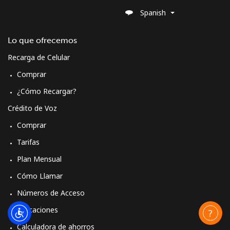
Spanish
Moldova
Lo que ofrecemos
Línea fija
⁦38.9¢⁩
12 min por
-
⁦$5⁩
Recarga de Celular
Comprar
Celular
⁦39.9¢⁩
12 min por
⁦32¢⁩
⁦$5⁩
¿Cómo Recargar?
Crédito de Voz
Monaco
Comprar
Tarifas
Línea fija
⁦42.5¢⁩
11 min por
-
⁦$5⁩
Plan Mensual
Cómo Llamar
Celular
⁦53.5¢⁩
9 min por
⁦10¢⁩
⁦$5⁩
Números de Acceso
Aplicaciones
Mongolia
Calculadora de ahorros