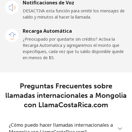
Notificaciones de Voz
⁦$5⁩
DESACTIVA esta función para omitir los mensajes de
saldo y minutos al hacer la llamada.
Malaysia
Recarga Automática
Línea fija
⁦1.5¢⁩
333 min por
-
¿Preocupado por quedarte sin crédito? Activa la
⁦$5⁩
Recarga Automatica y agregaremos el monto que
especifiques, cada vez que tu saldo disponible quede
Celular
⁦1.5¢⁩
333 min por
-
en menos de ⁦$5⁩.
⁦$5⁩
Maldives
Preguntas Frecuentes sobre
Línea fija
⁦109.9¢⁩
4 min por
-
llamadas internacionales a Mongolia
⁦$5⁩
con LlamaCostaRica.com
Celular
⁦108.9¢⁩
4 min por
-
⁦$5⁩
¿Cómo puedo hacer llamadas internacionales a
Mongolia con LlamaCostaRica.com?