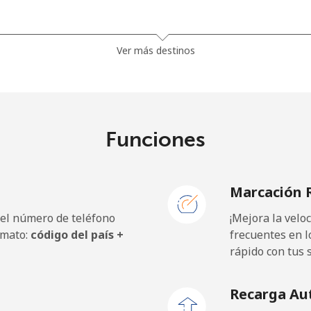
⁦27.9¢⁩
17 min por ⁦$5⁩
Ver más destinos
⁦33.5¢⁩
14 min por ⁦$5⁩
Funciones
5.9¢⁩
84 min por ⁦$5⁩
Marcación 
⁦19.9¢⁩
25 min por ⁦$5⁩
 el número de teléfono
¡Mejora la vel
rmato:
código del país +
frecuentes en l
rápido con tus 
⁦132.9¢⁩
3 min por ⁦$5⁩
Recarga Au
⁦132.9¢⁩
3 min por ⁦$5⁩