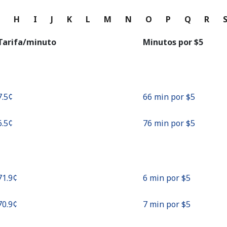
o
G
H
I
J
K
L
M
N
O
P
Q
R
Continuar con
Tarifa/minuto
Minutos por ⁦$5⁩
7.5¢⁩
66 min por ⁦$5⁩
6.5¢⁩
76 min por ⁦$5⁩
⁦71.9¢⁩
6 min por ⁦$5⁩
⁦70.9¢⁩
7 min por ⁦$5⁩