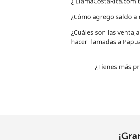
¿ LlamaCostaRica.com 
Celular
¿Cómo agrego saldo a 
Poland
¿Cuáles son las ventaj
Línea fija
⁦
hacer llamadas a Papu
Celular
⁦
¿Tienes más pr
Portugal
Línea fija
⁦
Celular
⁦
Puerto Rico
¡Gra
All country
⁦