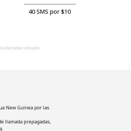
40 SMS por ⁦$10⁩
ara llamadas virtuales
pua New Guinea por las
s de llamada prepagadas,
a.