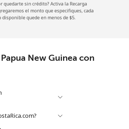
 quedarte sin crédito? Activa la Recarga
gregaremos el monto que especifiques, cada
o disponible quede en menos de ⁦$5⁩.
-
⁦7¢⁩
a Papua New Guinea con
-
-
n
ostaRica.com?
-