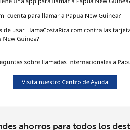
tiene una app para llamar a Papua New Guinea
⁦13.5¢⁩
37 min por ⁦$5⁩
mi cuenta para llamar a Papua New Guinea?
as de usar LlamaCostaRica.com contra las tarjet
1.5¢⁩
333 min por ⁦$5⁩
a New Guinea?
1.9¢⁩
263 min por ⁦$5⁩
eguntas sobre llamadas internacionales a Pa
Visita nuestro Centro de Ayuda
1.5¢⁩
333 min por ⁦$5⁩
3.5¢⁩
142 min por ⁦$5⁩
ndes ahorros para todos los dest
1.5¢⁩
333 min por ⁦$5⁩