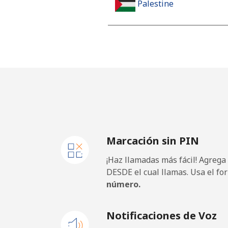
Palestine
Línea fija
Celular
Panama
Línea fija
⁦
Marcación sin PIN
Celular
¡Haz llamadas más fácil! Agrega
Papua New Guinea
DESDE el cual llamas. Usa el fo
número.
Línea fija
Notificaciones de Voz
Celular