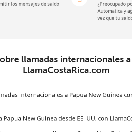
itir los mensajes de saldo
¿Preocupado por
Automatica y a
vez que tu sald
3.9¢⁩
128 min por ⁦$5⁩
6.9¢⁩
72 min por ⁦$5⁩
sobre llamadas internacionales 
LlamaCostaRica.com
1.5¢⁩
333 min por ⁦$5⁩
1.5¢⁩
333 min por ⁦$5⁩
madas internacionales a Papua New Guinea co
 a Papua New Guinea desde EE. UU. con LlamaC
⁦21.5¢⁩
23 min por ⁦$5⁩