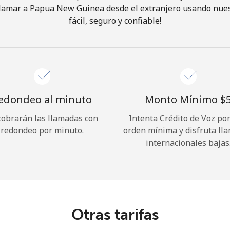
lamar a Papua New Guinea desde el extranjero usando nues
fácil, seguro y confiable!
¡Hola!
Inicia sesión o
REGÍSTRATE →
edondeo al minuto
Monto Mínimo ⁦$5
cobrarán las llamadas con
Intenta Crédito de Voz po
redondeo por minuto.
orden mínima y disfruta ll
internacionales bajas
¿Olvidaste tu contraseña? →
Iniciar Sesión
Otras tarifas