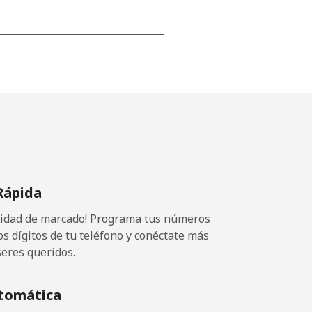
-
-
-
Rápida
⁦14¢⁩
ocidad de marcado! Programa tus números
os dígitos de tu teléfono y conéctate más
seres queridos.
-
tomática
⁦25¢⁩