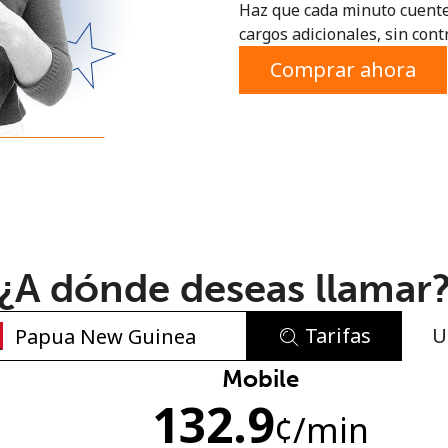
Haz que cada minuto cuente
o
cargos adicionales, sin contr
Comprar ahora
¿A dónde deseas llamar
Tarifas
U
No se ha creado una contraseña
Mobile
132.9
Mínimo 8 caracteres
¢
/min
Una letra mayúscula y una minúscula