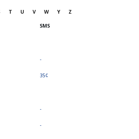
S
T
U
V
W
Y
Z
SMS
-
⁦35¢⁩
-
-