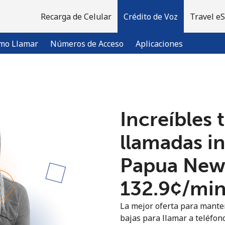
Recarga de Celular
Crédito de Voz
Travel e
mo Llamar
Números de Acceso
Aplicaciones
¡Bienvenido!
Increíbles 
¿Ya tienes una cuenta?
Inicia sesión →
llamadas i
Papua New
Regístrate con
⁦132.9¢⁩/mi
La mejor oferta para manten
bajas para llamar a teléfon