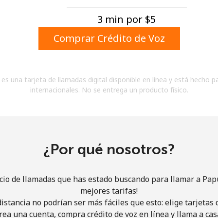
Un número
Un caracter especial
3 min por ⁦$5⁩
Comprar Crédito de Voz
es una tarjeta de llamadas digital disponible en línea y está hecho p
internacionales. No se entrega un producto físico.
Mantente en contacto para recibir nuestras mejores
ofertas.
Al abrir una cuenta en este sitio web, estoy de
acuerdo con estos
Términos y condiciones.
¿Por qué nosotros?
Únete
icio de llamadas que has estado buscando para llamar a Pa
mejores tarifas!
istancia no podrían ser más fáciles que esto: elige tarjeta
rea una cuenta, compra crédito de voz en línea y llama a cas