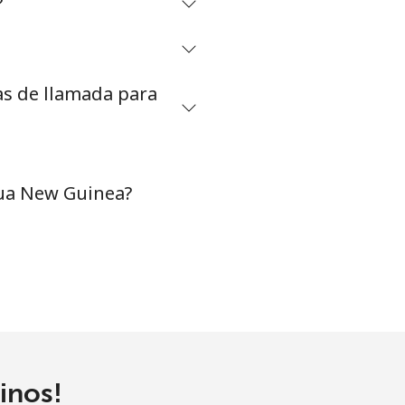
?
-
as de llamada para
-
⁦7¢⁩
pua New Guinea?
-
⁦7¢⁩
inos!
⁦4¢⁩