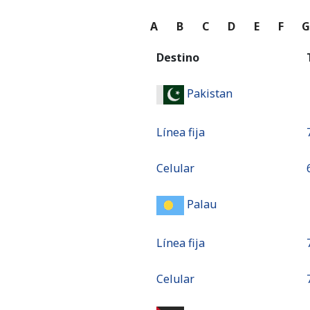
A
B
C
D
E
F
Destino
Pakistan
Línea fija
⁦
Celular
⁦
Palau
Línea fija
Celular