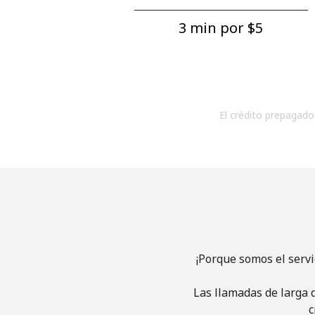
3 min por ⁦$5⁩
El crédito prepagado 
¡Porque somos el serv
Las llamadas de larga d
c