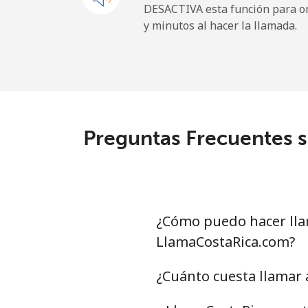
DESACTIVA esta función para om
y minutos al hacer la llamada.
Paraguay
Línea fija
⁦
Celular
⁦
Preguntas Frecuentes 
Peru
Línea fija
⁦
Celular
⁦
¿Cómo puedo hacer lla
LlamaCostaRica.com?
Philippines
¿Cuánto cuesta llamar
Línea fija