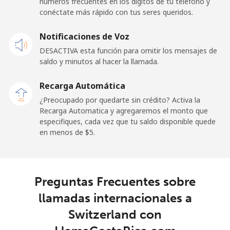
números frecuentes en los dígitos de tu teléfono y
Línea fija
⁦24.5¢⁩
20 min por ⁦$5⁩
-
conéctate más rápido con tus seres queridos.
Celular
⁦23.5¢⁩
21 min por ⁦$5⁩
-
Notificaciones de Voz
DESACTIVA esta función para omitir los mensajes de
Sao Tome And Principe
saldo y minutos al hacer la llamada.
All
⁦214.9¢⁩
2 min por ⁦$5⁩
-
Recarga Automática
country
¿Preocupado por quedarte sin crédito? Activa la
Recarga Automatica y agregaremos el monto que
Saudi Arabia
especifiques, cada vez que tu saldo disponible quede
en menos de ⁦$5⁩.
Línea fija
⁦14.9¢⁩
33 min por ⁦$5⁩
-
Celular
⁦22.9¢⁩
21 min por ⁦$5⁩
-
Preguntas Frecuentes sobre
llamadas internacionales a
Senegal
Switzerland con
Línea fija
⁦46.9¢⁩
10 min por ⁦$5⁩
-