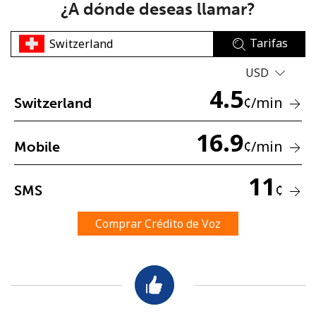
¿A dónde deseas llamar?
Tarifas
USD
4.5
¢
/min
Switzerland
No se ha creado una contraseña
16.9
Mínimo 8 caracteres
¢
/min
Mobile
Una letra mayúscula y una minúscula
Un número
11
Un caracter especial
¢
SMS
Comprar Crédito de Voz
Mantente en contacto para recibir nuestras mejores
ofertas.