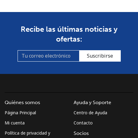
Celular
⁦53.9¢⁩
9 min por ⁦$5⁩
-
South Africa
Recibe las últimas noticias y
Línea fija
⁦12.5¢⁩
40 min por ⁦$5⁩
-
ofertas:
Celular
⁦10.5¢⁩
47 min por ⁦$5⁩
⁦7¢⁩
Suscribirse
South Korea
Línea fija
⁦4.9¢⁩
102 min por ⁦$5⁩
-
Celular
⁦3.5¢⁩
142 min por ⁦$5⁩
⁦7¢⁩
Quiénes somos
Ayuda y Soporte
South Sudan
Página Principal
Centro de Ayuda
Mi cuenta
Contacto
Celular
⁦70.5¢⁩
7 min por ⁦$5⁩
-
Política de privacidad y
Socios