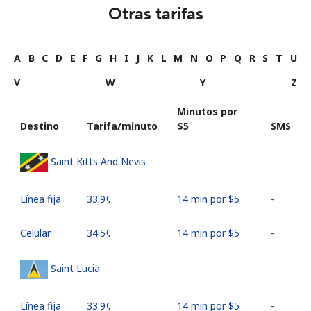
Otras tarifas
A
B
C
D
E
F
G
H
I
J
K
L
M
N
O
P
Q
R
S
T
U
V
W
Y
Z
Minutos por
Destino
Tarifa/minuto
⁦$5⁩
SMS
Saint Kitts And Nevis
Línea fija
⁦33.9¢⁩
14 min por ⁦$5⁩
-
Celular
⁦34.5¢⁩
14 min por ⁦$5⁩
-
Saint Lucia
Línea fija
⁦33.9¢⁩
14 min por ⁦$5⁩
-