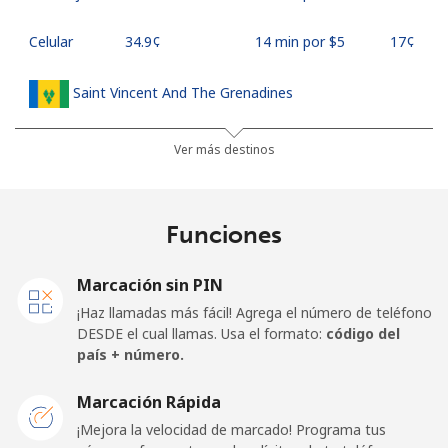
Celular
⁦34.9¢⁩
14 min por ⁦$5⁩
⁦17¢⁩
Saint Vincent And The Grenadines
Línea fija
⁦30.5¢⁩
16 min por ⁦$5⁩
-
Ver más destinos
Celular
⁦33.9¢⁩
14 min por ⁦$5⁩
-
Funciones
Samoa
Marcación sin PIN
Línea fija
⁦127.5¢⁩
3 min por ⁦$5⁩
-
¡Haz llamadas más fácil! Agrega el número de teléfono
DESDE el cual llamas. Usa el formato:
código del
Celular
⁦133.9¢⁩
3 min por ⁦$5⁩
⁦25¢⁩
país + número.
San Marino
Marcación Rápida
¡Mejora la velocidad de marcado! Programa tus