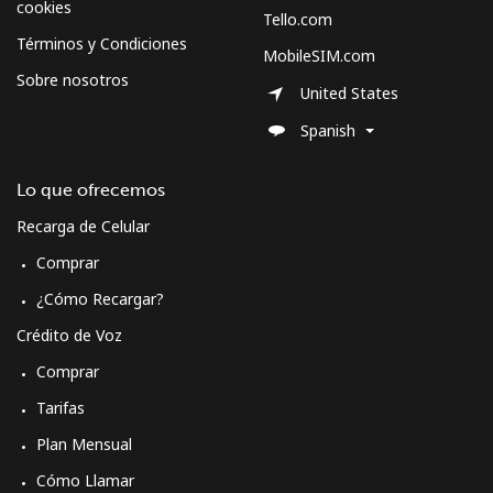
cookies
Tello.com
Spain
Términos y Condiciones
MobileSIM.com
Sobre nosotros
Línea fija
⁦1.5¢⁩
333 min por ⁦$5⁩
-
United States
Spanish
Celular
⁦1.5¢⁩
333 min por ⁦$5⁩
⁦7¢⁩
Lo que ofrecemos
Sri Lanka
Recarga de Celular
Línea fija
⁦28.5¢⁩
17 min por ⁦$5⁩
-
Comprar
¿Cómo Recargar?
Celular
⁦24.5¢⁩
20 min por ⁦$5⁩
-
Crédito de Voz
St Helena
Comprar
Tarifas
All
⁦283.5¢⁩
1 min por ⁦$5⁩
-
Plan Mensual
country
Cómo Llamar