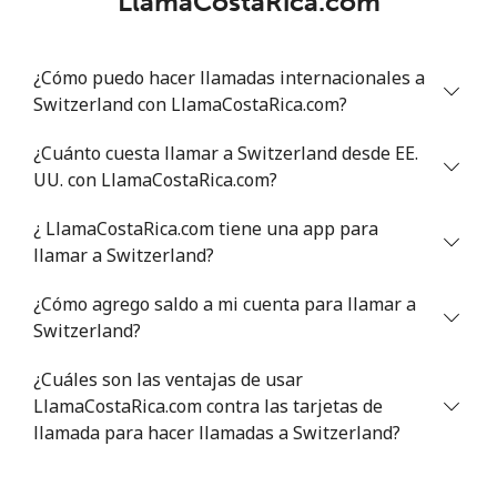
LlamaCostaRica.com
Celular
⁦40.9¢⁩
12 min por ⁦$5⁩
⁦27¢⁩
¿Cómo puedo hacer llamadas internacionales a
Serbia
Switzerland con LlamaCostaRica.com?
¿Cuánto cuesta llamar a Switzerland desde EE.
Línea fija
⁦24.5¢⁩
20 min por ⁦$5⁩
-
UU. con LlamaCostaRica.com?
Celular
⁦55.5¢⁩
9 min por ⁦$5⁩
-
¿ LlamaCostaRica.com tiene una app para
llamar a Switzerland?
Seychelles
¿Cómo agrego saldo a mi cuenta para llamar a
Switzerland?
Línea fija
⁦89.5¢⁩
5 min por ⁦$5⁩
-
¿Cuáles son las ventajas de usar
Celular
⁦87.5¢⁩
5 min por ⁦$5⁩
-
LlamaCostaRica.com contra las tarjetas de
llamada para hacer llamadas a Switzerland?
Sierra Leone