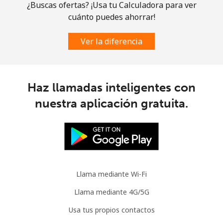
¿Buscas ofertas? ¡Usa tu Calculadora para ver
Celular
⁦3.5¢⁩
142 min por ⁦$5⁩
⁦9¢⁩
cuánto puedes ahorrar!
Slovenia
Ver la diferencia
Línea fija
⁦34.5¢⁩
14 min por ⁦$5⁩
-
Haz llamadas inteligentes con
Celular
⁦55.5¢⁩
9 min por ⁦$5⁩
-
nuestra aplicación gratuita.
Solomon Islands
All
⁦163.9¢⁩
3 min por ⁦$5⁩
-
country
Llama mediante Wi-Fi
Somalia
Llama mediante 4G/5G
Línea fija
⁦57.5¢⁩
8 min por ⁦$5⁩
-
Usa tus propios contactos