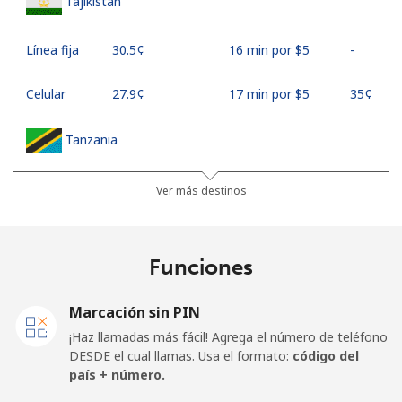
Tajikistan
Línea fija
⁦30.5¢⁩
16 min por ⁦$5⁩
-
Celular
⁦27.9¢⁩
17 min por ⁦$5⁩
⁦35¢⁩
Tanzania
Línea fija
⁦36.5¢⁩
13 min por ⁦$5⁩
-
Ver más destinos
Celular
⁦28.9¢⁩
17 min por ⁦$5⁩
-
Funciones
Thailand
Marcación sin PIN
Línea fija
⁦3.9¢⁩
128 min por ⁦$5⁩
-
¡Haz llamadas más fácil! Agrega el número de teléfono
DESDE el cual llamas. Usa el formato:
código del
Celular
⁦3.9¢⁩
128 min por ⁦$5⁩
⁦5¢⁩
país + número.