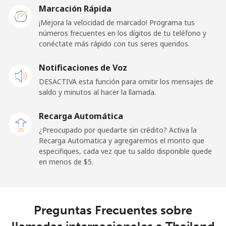
Togo
Marcación Rápida
¡Mejora la velocidad de marcado! Programa tus
números frecuentes en los dígitos de tu teléfono y
Línea fija
⁦42.5¢⁩
11 min por ⁦$5⁩
-
conéctate más rápido con tus seres queridos.
Celular
⁦36.5¢⁩
13 min por ⁦$5⁩
⁦5¢⁩
Notificaciones de Voz
DESACTIVA esta función para omitir los mensajes de
Tokelau
saldo y minutos al hacer la llamada.
All
⁦217.5¢⁩
2 min por ⁦$5⁩
-
Recarga Automática
country
¿Preocupado por quedarte sin crédito? Activa la
Recarga Automatica y agregaremos el monto que
Tonga
especifiques, cada vez que tu saldo disponible quede
en menos de ⁦$5⁩.
Línea fija
⁦128.5¢⁩
3 min por ⁦$5⁩
-
Celular
⁦129.9¢⁩
3 min por ⁦$5⁩
⁦5¢⁩
Preguntas Frecuentes sobre