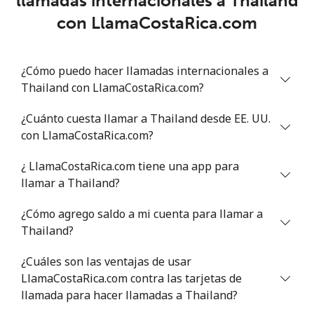
llamadas internacionales a Thailand
Trinidad And Tobago
con LlamaCostaRica.com
Línea fija
⁦7.9¢⁩
63 min por ⁦$5⁩
-
¿Cómo puedo hacer llamadas internacionales a
Celular
⁦22.5¢⁩
22 min por ⁦$5⁩
-
Thailand con LlamaCostaRica.com?
Tunisia
¿Cuánto cuesta llamar a Thailand desde EE. UU.
con LlamaCostaRica.com?
Línea fija
⁦104.5¢⁩
4 min por ⁦$5⁩
-
¿ LlamaCostaRica.com tiene una app para
Celular
⁦103.9¢⁩
4 min por ⁦$5⁩
-
llamar a Thailand?
¿Cómo agrego saldo a mi cuenta para llamar a
Turkey
Thailand?
Línea fija
⁦4.9¢⁩
102 min por ⁦$5⁩
-
¿Cuáles son las ventajas de usar
LlamaCostaRica.com contra las tarjetas de
Celular
⁦29.9¢⁩
16 min por ⁦$5⁩
⁦5¢⁩
llamada para hacer llamadas a Thailand?