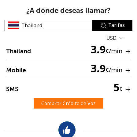
¿A dónde deseas llamar?
Tarifas
USD
3.9
No se ha creado una contraseña
¢
/min
Thailand
Mínimo 8 caracteres
3.9
Una letra mayúscula y una minúscula
¢
/min
Mobile
Un número
Un caracter especial
5
¢
SMS
Comprar Crédito de Voz
Mantente en contacto para recibir nuestras mejores
ofertas.