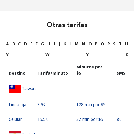
Otras tarifas
A
B
C
D
E
F
G
H
I
J
K
L
M
N
O
P
Q
R
S
T
U
V
W
Y
Z
Minutos por
Destino
Tarifa/minuto
⁦$5⁩
SMS
Taiwan
Línea fija
⁦3.9¢⁩
128 min por ⁦$5⁩
-
Celular
⁦15.5¢⁩
32 min por ⁦$5⁩
⁦8¢⁩