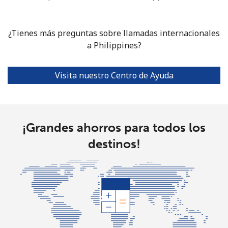
Celular
⁦3.5¢⁩
142 min por ⁦$5⁩
⁦7¢⁩
Puerto Rico
¿Tienes más preguntas sobre llamadas internacionales
a Philippines?
All
⁦1.5¢⁩
333 min por ⁦$5⁩
⁦4¢⁩
country
Visita nuestro Centro de Ayuda
¡Grandes ahorros para todos los
destinos!