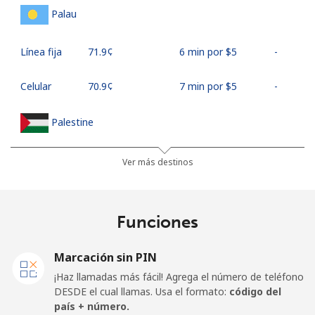
Palau
Línea fija
⁦71.9¢⁩
6 min por ⁦$5⁩
-
Celular
⁦70.9¢⁩
7 min por ⁦$5⁩
-
Palestine
Línea fija
⁦27.9¢⁩
17 min por ⁦$5⁩
-
Ver más destinos
Celular
⁦33.5¢⁩
14 min por ⁦$5⁩
-
Funciones
Panama
Marcación sin PIN
Línea fija
⁦5.9¢⁩
84 min por ⁦$5⁩
-
¡Haz llamadas más fácil! Agrega el número de teléfono
DESDE el cual llamas. Usa el formato:
código del
Celular
⁦19.9¢⁩
25 min por ⁦$5⁩
⁦14¢⁩
país + número.