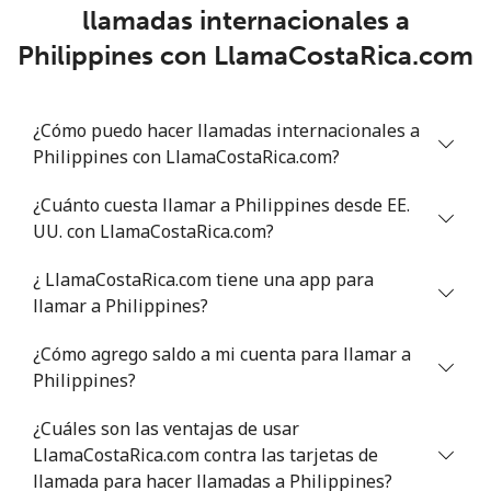
llamadas internacionales a
Philippines con LlamaCostaRica.com
Philippines
Línea fija
⁦21.5¢⁩
23 min por ⁦$5⁩
-
¿Cómo puedo hacer llamadas internacionales a
Philippines con LlamaCostaRica.com?
Celular
⁦13.5¢⁩
37 min por ⁦$5⁩
-
¿Cuánto cuesta llamar a Philippines desde EE.
Poland
UU. con LlamaCostaRica.com?
¿ LlamaCostaRica.com tiene una app para
Línea fija
⁦1.5¢⁩
333 min por ⁦$5⁩
-
llamar a Philippines?
Celular
⁦1.9¢⁩
263 min por ⁦$5⁩
⁦7¢⁩
¿Cómo agrego saldo a mi cuenta para llamar a
Philippines?
Portugal
¿Cuáles son las ventajas de usar
Línea fija
⁦1.5¢⁩
333 min por ⁦$5⁩
-
LlamaCostaRica.com contra las tarjetas de
llamada para hacer llamadas a Philippines?