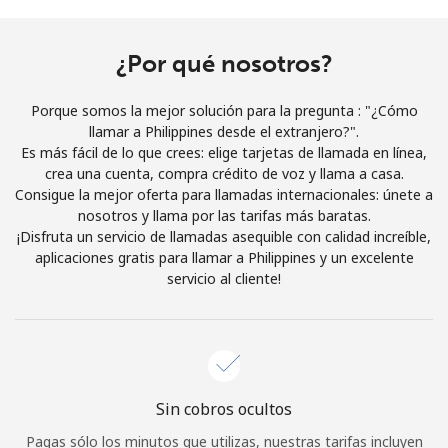
Al abrir una cuenta en este sitio web, estoy de acuerdo con
estos
Términos y condiciones.
¿Por qué nosotros?
Únete
Porque somos la mejor solución para la pregunta : "¿Cómo
llamar a Philippines desde el extranjero?".
Es más fácil de lo que crees: elige tarjetas de llamada en línea,
crea una cuenta, compra crédito de voz y llama a casa.
Consigue la mejor oferta para llamadas internacionales: únete a
¡Hola!
nosotros y llama por las tarifas más baratas.
¡Disfruta un servicio de llamadas asequible con calidad increíble,
aplicaciones gratis para llamar a Philippines y un excelente
Inicia sesión o
REGÍSTRATE →
servicio al cliente!
Sin cobros ocultos
¿Olvidaste tu contraseña? →
Pagas sólo los minutos que utilizas, nuestras tarifas incluyen