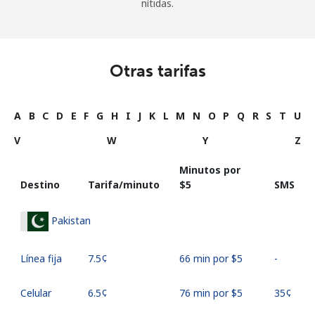
nítidas.
Otras tarifas
A
B
C
D
E
F
G
H
I
J
K
L
M
N
O
P
Q
R
S
T
U
V
W
Y
Z
Minutos por
Destino
Tarifa/minuto
⁦$5⁩
SMS
Pakistan
Línea fija
⁦7.5¢⁩
66 min por ⁦$5⁩
-
Celular
⁦6.5¢⁩
76 min por ⁦$5⁩
⁦35¢⁩