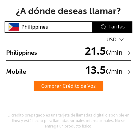
¿A dónde deseas llamar?
Tarifas
USD
21.5
No se ha creado una contraseña
¢
/min
Philippines
Mínimo 8 caracteres
Una letra mayúscula y una minúscula
13.5
¢
/min
Mobile
Un número
Un caracter especial
Comprar Crédito de Voz
El crédito prepagado es una tarjeta de llamadas digital disponible en
línea y está hecho para llamadas virtuales internacionales. No se
Mantente en contacto para recibir nuestras mejores
entrega un producto físico.
ofertas.