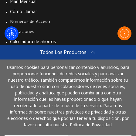
Plan Mensual
Cómo Llamar
Números de Acceso
Aplicaciones
Calculadora de ahorros
Travel eSIM
Todos Los Productos
Comprar
Usamos cookies para personalizar contenido y anuncios, para
Cómo funciona
proporcionar funciones de redes sociales y para analizar
nuestro tráfico. También compartimos información sobre tu
uso de nuestro sitio con colaboradores de redes sociales,
publicidad y analítica que pueden combinarla con otra
Paga con
información que les hayas proporcionado o que hayan
recolectado a partir de tu uso de su servicio. Para más
información sobre nuestras prácticas de privacidad y otras
elecciones o derechos que podrías tener a tu disposición, por
favor consulta nuestra Política de Privacidad.