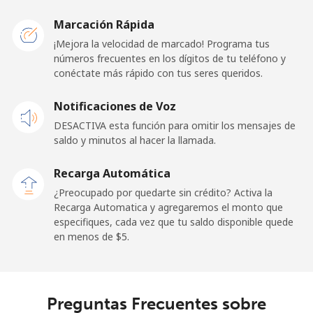
Papua New Guinea
Marcación Rápida
¡Mejora la velocidad de marcado! Programa tus
números frecuentes en los dígitos de tu teléfono y
Línea fija
⁦132.9¢⁩
3 min por ⁦$5⁩
-
conéctate más rápido con tus seres queridos.
Celular
⁦132.9¢⁩
3 min por ⁦$5⁩
⁦25¢⁩
Notificaciones de Voz
DESACTIVA esta función para omitir los mensajes de
Paraguay
saldo y minutos al hacer la llamada.
Línea fija
⁦3.9¢⁩
128 min por ⁦$5⁩
-
Recarga Automática
¿Preocupado por quedarte sin crédito? Activa la
Celular
⁦6.9¢⁩
72 min por ⁦$5⁩
⁦7¢⁩
Recarga Automatica y agregaremos el monto que
especifiques, cada vez que tu saldo disponible quede
en menos de ⁦$5⁩.
Peru
Línea fija
⁦1.5¢⁩
333 min por ⁦$5⁩
-
Preguntas Frecuentes sobre
Celular
⁦1.5¢⁩
333 min por ⁦$5⁩
-