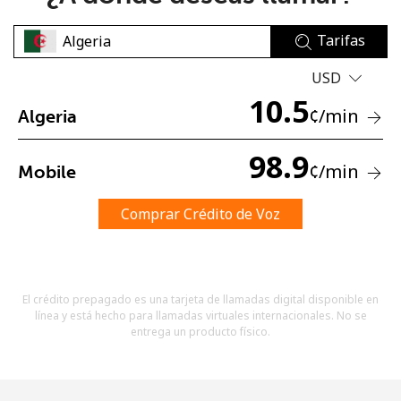
Tarifas
USD
10.5
¢
/min
Algeria
No se ha creado una contraseña
98.9
¢
/min
Mobile
Mínimo 8 caracteres
Una letra mayúscula y una minúscula
Un número
Comprar Crédito de Voz
Un caracter especial
El crédito prepagado es una tarjeta de llamadas digital disponible en
línea y está hecho para llamadas virtuales internacionales. No se
entrega un producto físico.
Mantente en contacto para recibir nuestras mejores
ofertas.