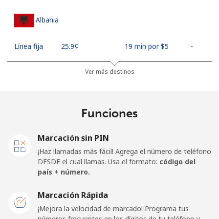
Albania
Línea fija
⁦25.9¢⁩
19 min por ⁦$5⁩
-
Celular
⁦48.5¢⁩
10 min por ⁦$5⁩
⁦11¢⁩
Ver más destinos
Algeria
Funciones
Línea fija
⁦10.5¢⁩
47 min por ⁦$5⁩
-
Marcación sin PIN
Celular
⁦98.9¢⁩
5 min por ⁦$5⁩
-
¡Haz llamadas más fácil! Agrega el número de teléfono
DESDE el cual llamas. Usa el formato:
código del
American Samoa
país + número.
Marcación Rápida
Línea fija
⁦19.5¢⁩
25 min por ⁦$5⁩
-
¡Mejora la velocidad de marcado! Programa tus
números frecuentes en los dígitos de tu teléfono y