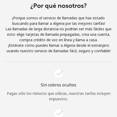
Al abrir una cuenta en este sitio web, estoy de acuerdo con
¿Por qué nosotros?
estos
Términos y condiciones.
¡Porque somos el servicio de llamadas que has estado
buscando para llamar a Algeria por las mejores tarifas!
Únete
Las llamadas de larga distancia no podrían ser más fáciles que
esto: elige tarjetas de llamada prepagadas, crea una cuenta,
compra crédito de voz en línea y llama a casa.
¡Entérate cómo puedes llamar a Algeria desde el extranjero
usando nuestro servicio de llamadas fácil, seguro y confiable!
¡Hola!
Inicia sesión o
REGÍSTRATE →
Sin cobros ocultos
Pagas sólo los minutos que utilizas, nuestras tarifas incluyen
impuestos.
¿Olvidaste tu contraseña? →