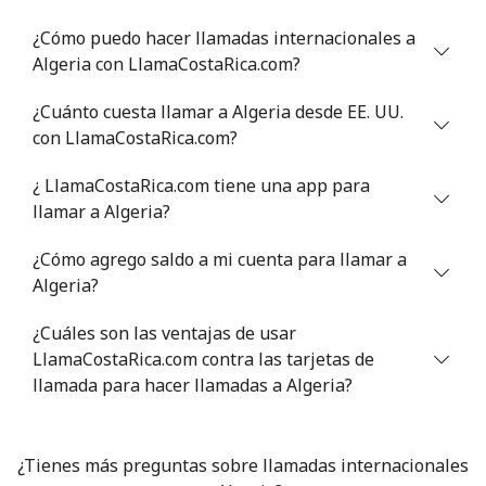
Celular
⁦34.9¢⁩
14 min por ⁦$5⁩
⁦5¢⁩
¿Cómo puedo hacer llamadas internacionales a
Algeria con LlamaCostaRica.com?
Antigua And Barbuda
¿Cuánto cuesta llamar a Algeria desde EE. UU.
Línea fija
⁦33.9¢⁩
14 min por ⁦$5⁩
-
con LlamaCostaRica.com?
¿ LlamaCostaRica.com tiene una app para
Celular
⁦33.9¢⁩
14 min por ⁦$5⁩
⁦11¢⁩
llamar a Algeria?
Argentina
¿Cómo agrego saldo a mi cuenta para llamar a
Algeria?
Línea fija
⁦1.7¢⁩
294 min por ⁦$5⁩
-
¿Cuáles son las ventajas de usar
Celular
⁦20.5¢⁩
24 min por ⁦$5⁩
⁦14¢⁩
LlamaCostaRica.com contra las tarjetas de
llamada para hacer llamadas a Algeria?
Armenia
¿Tienes más preguntas sobre llamadas internacionales
Línea fija
⁦26.5¢⁩
18 min por ⁦$5⁩
-