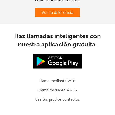
Celular
⁦2.8¢⁩
178 min por ⁦$5⁩
-
Ver la diferencia
Austria
Línea fija
⁦2.2¢⁩
227 min por ⁦$5⁩
-
Haz llamadas inteligentes con
nuestra aplicación gratuita.
Celular
⁦3.5¢⁩
142 min por ⁦$5⁩
⁦7¢⁩
Azerbaijan
Línea fija
⁦33.5¢⁩
14 min por ⁦$5⁩
-
Llama mediante Wi-Fi
Celular
⁦40.9¢⁩
12 min por ⁦$5⁩
⁦35¢⁩
Llama mediante 4G/5G
Usa tus propios contactos