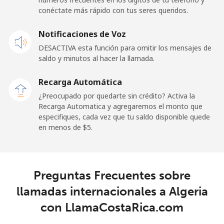
Celular
⁦21.5¢⁩
23 min por ⁦$5⁩
-
conéctate más rápido con tus seres queridos.
Andorra
Notificaciones de Voz
DESACTIVA esta función para omitir los mensajes de
Línea fija
⁦9.9¢⁩
50 min por ⁦$5⁩
-
saldo y minutos al hacer la llamada.
Celular
⁦29.9¢⁩
16 min por ⁦$5⁩
⁦11¢⁩
Recarga Automática
¿Preocupado por quedarte sin crédito? Activa la
Angola
Recarga Automatica y agregaremos el monto que
especifiques, cada vez que tu saldo disponible quede
en menos de ⁦$5⁩.
Línea fija
⁦39.9¢⁩
12 min por ⁦$5⁩
-
Celular
⁦56.5¢⁩
8 min por ⁦$5⁩
⁦32¢⁩
Preguntas Frecuentes sobre
Anguilla
llamadas internacionales a Algeria
con LlamaCostaRica.com
Línea fija
⁦33.5¢⁩
14 min por ⁦$5⁩
-