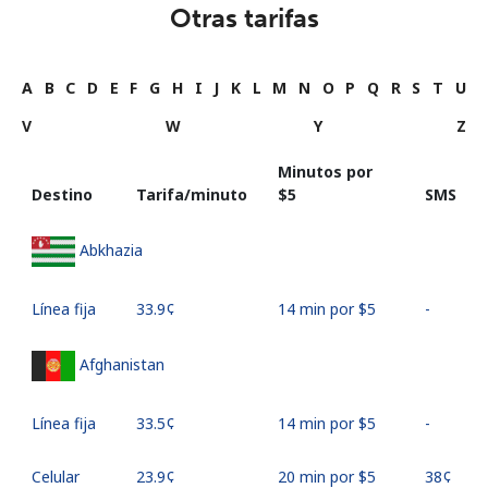
Otras tarifas
A
B
C
D
E
F
G
H
I
J
K
L
M
N
O
P
Q
R
S
T
U
V
W
Y
Z
Minutos por
Destino
Tarifa/minuto
⁦$5⁩
SMS
Abkhazia
Línea fija
⁦33.9¢⁩
14 min por ⁦$5⁩
-
Afghanistan
Línea fija
⁦33.5¢⁩
14 min por ⁦$5⁩
-
Celular
⁦23.9¢⁩
20 min por ⁦$5⁩
⁦38¢⁩