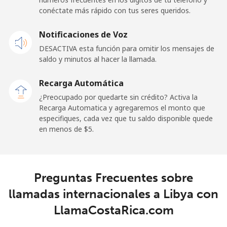
conéctate más rápido con tus seres queridos.
Celular
⁦48.5¢⁩
10 min por ⁦$5⁩
-
Notificaciones de Voz
Libya
DESACTIVA esta función para omitir los mensajes de
saldo y minutos al hacer la llamada.
Línea fija
⁦37.9¢⁩
13 min por ⁦$5⁩
-
Recarga Automática
Celular
⁦39.9¢⁩
12 min por ⁦$5⁩
-
¿Preocupado por quedarte sin crédito? Activa la
Recarga Automatica y agregaremos el monto que
especifiques, cada vez que tu saldo disponible quede
Liechtenstein
en menos de ⁦$5⁩.
Línea fija
⁦14.5¢⁩
34 min por ⁦$5⁩
-
Celular
⁦13.9¢⁩
35 min por ⁦$5⁩
-
Preguntas Frecuentes sobre
llamadas internacionales a Libya con
Lithuania
LlamaCostaRica.com
Línea fija
⁦4.9¢⁩
102 min por ⁦$5⁩
-