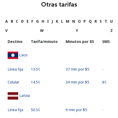
Otras tarifas
A
B
C
D
E
F
G
H
I
J
K
L
M
N
O
P
Q
R
S
T
U
V
W
Y
Z
Destino
Tarifa/minuto
Minutos por ⁦$5⁩
SMS
Laos
Línea fija
⁦13.5¢⁩
37 min por ⁦$5⁩
-
Celular
⁦14.5¢⁩
34 min por ⁦$5⁩
⁦8¢⁩
Latvia
Línea fija
⁦50.5¢⁩
9 min por ⁦$5⁩
-