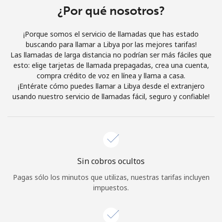
Al abrir una cuenta en este sitio web, estoy de acuerdo con
¿Por qué nosotros?
estos
Términos y condiciones.
¡Porque somos el servicio de llamadas que has estado
buscando para llamar a Libya por las mejores tarifas!
Únete
Las llamadas de larga distancia no podrían ser más fáciles que
esto: elige tarjetas de llamada prepagadas, crea una cuenta,
compra crédito de voz en línea y llama a casa.
¡Entérate cómo puedes llamar a Libya desde el extranjero
usando nuestro servicio de llamadas fácil, seguro y confiable!
¡Hola!
Inicia sesión o
REGÍSTRATE →
Sin cobros ocultos
Pagas sólo los minutos que utilizas, nuestras tarifas incluyen
impuestos.
¿Olvidaste tu contraseña? →