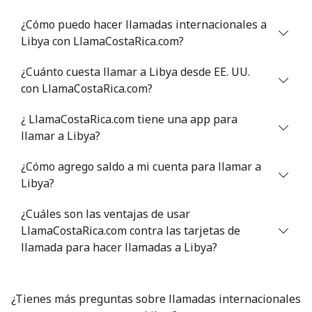
¿Cómo puedo hacer llamadas internacionales a
Celular
⁦5.9¢⁩
84 min por ⁦$5⁩
⁦6¢⁩
Libya con LlamaCostaRica.com?
Luxembourg
¿Cuánto cuesta llamar a Libya desde EE. UU.
con LlamaCostaRica.com?
Línea fija
⁦29.5¢⁩
16 min por ⁦$5⁩
-
¿ LlamaCostaRica.com tiene una app para
llamar a Libya?
Celular
⁦26.5¢⁩
18 min por ⁦$5⁩
⁦13¢⁩
¿Cómo agrego saldo a mi cuenta para llamar a
Libya?
¿Cuáles son las ventajas de usar
LlamaCostaRica.com contra las tarjetas de
llamada para hacer llamadas a Libya?
¿Tienes más preguntas sobre llamadas internacionales