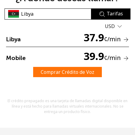
Tarifas
USD
37.9
¢
/min
Libya
No se ha creado una contraseña
39.9
¢
/min
Mobile
Mínimo 8 caracteres
Una letra mayúscula y una minúscula
Un número
Comprar Crédito de Voz
Un caracter especial
El crédito prepagado es una tarjeta de llamadas digital disponible en
línea y está hecho para llamadas virtuales internacionales. No se
entrega un producto físico.
Mantente en contacto para recibir nuestras mejores
ofertas.