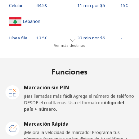
Celular
⁦44.5¢⁩
11 min por ⁦$5⁩
⁦15¢⁩
Lebanon
Línea fija
⁦13.5¢⁩
37 min por ⁦$5⁩
-
Ver más destinos
Celular
⁦23.9¢⁩
20 min por ⁦$5⁩
-
Lesotho
Funciones
Línea fija
⁦62.5¢⁩
8 min por ⁦$5⁩
-
Marcación sin PIN
¡Haz llamadas más fácil! Agrega el número de teléfono
Celular
⁦61.9¢⁩
8 min por ⁦$5⁩
⁦7¢⁩
DESDE el cual llamas. Usa el formato:
código del
país + número.
Liberia
Marcación Rápida
¡Mejora la velocidad de marcado! Programa tus
Línea fija
⁦69.9¢⁩
7 min por ⁦$5⁩
-
números frecuentes en los dígitos de tu teléfono y