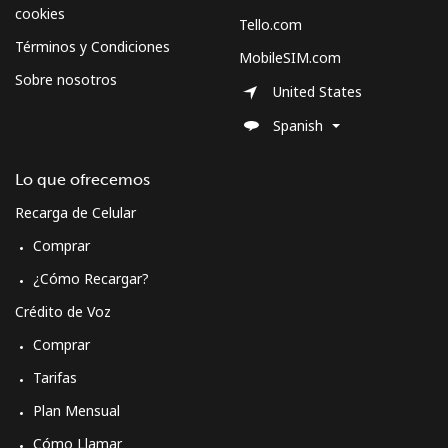
Celular
⁦70.5¢⁩
7 min por ⁦$5⁩
-
cookies
Tello.com
Términos y Condiciones
MobileSIM.com
Spain
Sobre nosotros
United States
Línea fija
⁦1.5¢⁩
333 min por ⁦$5⁩
-
Spanish
Celular
⁦1.5¢⁩
333 min por ⁦$5⁩
⁦7¢⁩
Lo que ofrecemos
Recarga de Celular
Sri Lanka
Comprar
Línea fija
⁦28.5¢⁩
17 min por ⁦$5⁩
-
¿Cómo Recargar?
Crédito de Voz
Celular
⁦24.5¢⁩
20 min por ⁦$5⁩
-
Comprar
St Helena
Tarifas
Plan Mensual
All
⁦283.5¢⁩
1 min por ⁦$5⁩
-
Cómo Llamar
country