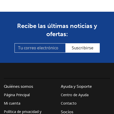
Celular
⁦53.9¢⁩
9 min por ⁦$5⁩
-
South Africa
Recibe las últimas noticias y
ofertas:
Línea fija
⁦12.5¢⁩
40 min por ⁦$5⁩
-
Suscribirse
Celular
⁦10.5¢⁩
47 min por ⁦$5⁩
⁦7¢⁩
South Korea
Línea fija
⁦4.9¢⁩
102 min por ⁦$5⁩
-
Quiénes somos
Ayuda y Soporte
Celular
⁦3.5¢⁩
142 min por ⁦$5⁩
⁦7¢⁩
Página Principal
Centro de Ayuda
South Sudan
Mi cuenta
Contacto
Política de privacidad y
Socios