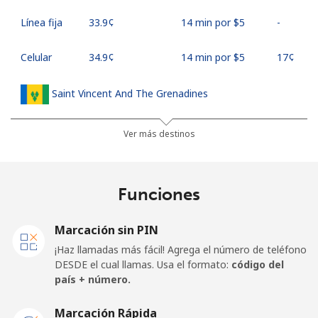
Línea fija
⁦33.9¢⁩
14 min por ⁦$5⁩
-
Celular
⁦34.9¢⁩
14 min por ⁦$5⁩
⁦17¢⁩
Saint Vincent And The Grenadines
Línea fija
⁦30.5¢⁩
16 min por ⁦$5⁩
-
Ver más destinos
Celular
⁦33.9¢⁩
14 min por ⁦$5⁩
-
Funciones
Samoa
Marcación sin PIN
Línea fija
⁦127.5¢⁩
3 min por ⁦$5⁩
-
¡Haz llamadas más fácil! Agrega el número de teléfono
DESDE el cual llamas. Usa el formato:
código del
Celular
⁦133.9¢⁩
3 min por ⁦$5⁩
⁦25¢⁩
país + número.
San Marino
Marcación Rápida