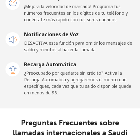
¡Mejora la velocidad de marcado! Programa tus
números frecuentes en los dígitos de tu teléfono y
Línea fija
⁦24.5¢⁩
20 min por ⁦$5⁩
-
conéctate más rápido con tus seres queridos.
Celular
⁦23.5¢⁩
21 min por ⁦$5⁩
-
Notificaciones de Voz
DESACTIVA esta función para omitir los mensajes de
Sao Tome And Principe
saldo y minutos al hacer la llamada.
All
⁦214.9¢⁩
2 min por ⁦$5⁩
-
Recarga Automática
country
¿Preocupado por quedarte sin crédito? Activa la
Recarga Automatica y agregaremos el monto que
Saudi Arabia
especifiques, cada vez que tu saldo disponible quede
en menos de ⁦$5⁩.
Línea fija
⁦14.9¢⁩
33 min por ⁦$5⁩
-
Celular
⁦22.9¢⁩
21 min por ⁦$5⁩
-
Preguntas Frecuentes sobre
llamadas internacionales a Saudi
Senegal