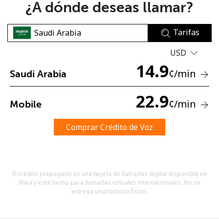
¿A dónde deseas llamar?
Tarifas
USD
14.9
¢
/min
Saudi Arabia
No se ha creado una contraseña
Mínimo 8 caracteres
22.9
¢
/min
Mobile
Una letra mayúscula y una minúscula
Un número
Un caracter especial
Comprar Crédito de Voz
El crédito prepagado es una tarjeta de llamadas digital disponible en
línea y está hecho para llamadas virtuales internacionales. No se
entrega un producto físico.
Mantente en contacto para recibir nuestras mejores
ofertas.