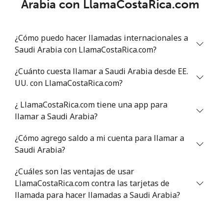
Arabia con LlamaCostaRica.com
Línea fija
⁦46.9¢⁩
10 min por ⁦$5⁩
-
¿Cómo puedo hacer llamadas internacionales a
Celular
⁦40.9¢⁩
12 min por ⁦$5⁩
⁦27¢⁩
Saudi Arabia con LlamaCostaRica.com?
Serbia
¿Cuánto cuesta llamar a Saudi Arabia desde EE.
UU. con LlamaCostaRica.com?
Línea fija
⁦24.5¢⁩
20 min por ⁦$5⁩
-
¿ LlamaCostaRica.com tiene una app para
Celular
⁦55.5¢⁩
9 min por ⁦$5⁩
-
llamar a Saudi Arabia?
¿Cómo agrego saldo a mi cuenta para llamar a
Seychelles
Saudi Arabia?
Línea fija
⁦89.5¢⁩
5 min por ⁦$5⁩
-
¿Cuáles son las ventajas de usar
LlamaCostaRica.com contra las tarjetas de
Celular
⁦87.5¢⁩
5 min por ⁦$5⁩
-
llamada para hacer llamadas a Saudi Arabia?
Sierra Leone