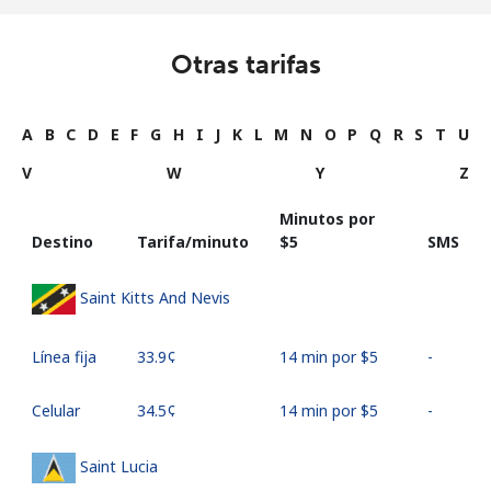
Otras tarifas
A
B
C
D
E
F
G
H
I
J
K
L
M
N
O
P
Q
R
S
T
U
V
W
Y
Z
Minutos por
Destino
Tarifa/minuto
⁦$5⁩
SMS
Saint Kitts And Nevis
Línea fija
⁦33.9¢⁩
14 min por ⁦$5⁩
-
Celular
⁦34.5¢⁩
14 min por ⁦$5⁩
-
Saint Lucia