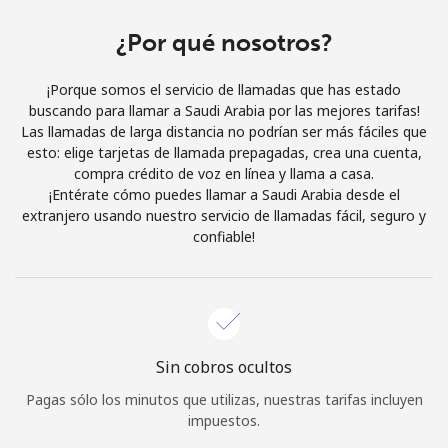
Al abrir una cuenta en este sitio web, estoy de acuerdo con
estos
Términos y condiciones.
¿Por qué nosotros?
¡Porque somos el servicio de llamadas que has estado
Únete
buscando para llamar a Saudi Arabia por las mejores tarifas!
Las llamadas de larga distancia no podrían ser más fáciles que
esto: elige tarjetas de llamada prepagadas, crea una cuenta,
compra crédito de voz en línea y llama a casa.
¡Entérate cómo puedes llamar a Saudi Arabia desde el
¡Hola!
extranjero usando nuestro servicio de llamadas fácil, seguro y
confiable!
Inicia sesión o
REGÍSTRATE →
Sin cobros ocultos
Pagas sólo los minutos que utilizas, nuestras tarifas incluyen
¿Olvidaste tu contraseña? →
impuestos.