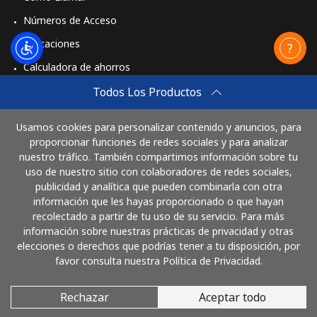
Números de Acceso
St Pierre And Miquelon
Aplicaciones
Calculadora de ahorros
Línea fija
⁦53.9¢⁩
9 min por ⁦$5⁩
-
Travel eSIM
Todos Los Productos
Celular
⁦54.5¢⁩
9 min por ⁦$5⁩
-
Comprar
Usamos cookies para personalizar contenido y anuncios, para
Cómo funciona
proporcionar funciones de redes sociales y para analizar
Sudan
nuestro tráfico. También compartimos información sobre tu
uso de nuestro sitio con colaboradores de redes sociales,
Línea fija
⁦47.9¢⁩
10 min por ⁦$5⁩
-
publicidad y analítica que pueden combinarla con otra
Paga con
información que les hayas proporcionado o que hayan
Celular
⁦44.5¢⁩
11 min por ⁦$5⁩
⁦35¢⁩
recolectado a partir de tu uso de su servicio. Para más
información sobre nuestras prácticas de privacidad y otras
elecciones o derechos que podrías tener a tu disposición, por
Suriname
favor consulta nuestra Política de Privacidad.
Línea fija
⁦44.5¢⁩
11 min por ⁦$5⁩
-
Rechazar
Aceptar todo
© 2026 LlamaCostaRica