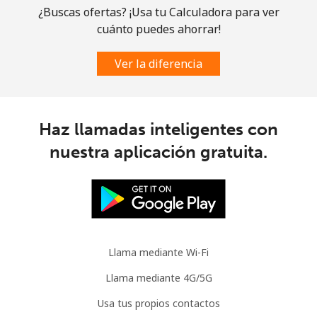
Línea fija
⁦1.5¢⁩
333 min por ⁦$5⁩
-
¿Buscas ofertas? ¡Usa tu Calculadora para ver
cuánto puedes ahorrar!
Celular
⁦3.5¢⁩
142 min por ⁦$5⁩
⁦9¢⁩
Ver la diferencia
Slovenia
Línea fija
⁦34.5¢⁩
14 min por ⁦$5⁩
-
Haz llamadas inteligentes con
nuestra aplicación gratuita.
Celular
⁦55.5¢⁩
9 min por ⁦$5⁩
-
Solomon Islands
All
⁦163.9¢⁩
3 min por ⁦$5⁩
-
country
Llama mediante Wi-Fi
Somalia
Llama mediante 4G/5G
Usa tus propios contactos
Línea fija
⁦57.5¢⁩
8 min por ⁦$5⁩
-