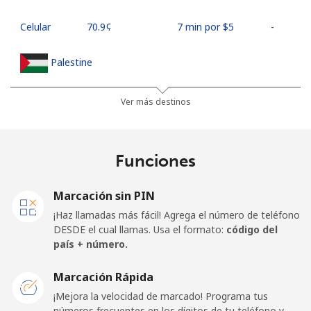
Celular
⁦70.9¢⁩
7 min por ⁦$5⁩
-
Palestine
Línea fija
⁦27.9¢⁩
17 min por ⁦$5⁩
-
Ver más destinos
Celular
⁦33.5¢⁩
14 min por ⁦$5⁩
-
Funciones
Panama
Marcación sin PIN
Línea fija
⁦5.9¢⁩
84 min por ⁦$5⁩
-
¡Haz llamadas más fácil! Agrega el número de teléfono
DESDE el cual llamas. Usa el formato:
código del
Celular
⁦19.9¢⁩
25 min por ⁦$5⁩
⁦14¢⁩
país + número.
Papua New Guinea
Marcación Rápida
¡Mejora la velocidad de marcado! Programa tus
números frecuentes en los dígitos de tu teléfono y