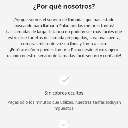
Al abrir una cuenta en este sitio web, estoy de acuerdo con
¿Por qué nosotros?
estos
Términos y condiciones.
¡Porque somos el servicio de llamadas que has estado
buscando para llamar a Palau por las mejores tarifas!
Únete
Las llamadas de larga distancia no podrían ser más fáciles que
esto: elige tarjetas de llamada prepagadas, crea una cuenta,
compra crédito de voz en línea y llama a casa.
¡Entérate cómo puedes llamar a Palau desde el extranjero
usando nuestro servicio de llamadas fácil, seguro y confiable!
¡Hola!
Inicia sesión o
REGÍSTRATE →
Sin cobros ocultos
Pagas sólo los minutos que utilizas, nuestras tarifas incluyen
impuestos.
¿Olvidaste tu contraseña? →