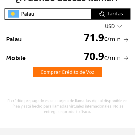
Tarifas
USD
71.9
¢
/min
Palau
No se ha creado una contraseña
70.9
¢
/min
Mobile
Mínimo 8 caracteres
Una letra mayúscula y una minúscula
Un número
Comprar Crédito de Voz
Un caracter especial
El crédito prepagado es una tarjeta de llamadas digital disponible en
línea y está hecho para llamadas virtuales internacionales. No se
entrega un producto físico.
Mantente en contacto para recibir nuestras mejores
ofertas.