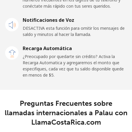
Línea fija
⁦132.9¢⁩
3 min por ⁦$5⁩
-
conéctate más rápido con tus seres queridos.
Celular
⁦132.9¢⁩
3 min por ⁦$5⁩
⁦25¢⁩
Notificaciones de Voz
DESACTIVA esta función para omitir los mensajes de
Paraguay
saldo y minutos al hacer la llamada.
Línea fija
⁦3.9¢⁩
128 min por ⁦$5⁩
-
Recarga Automática
¿Preocupado por quedarte sin crédito? Activa la
Celular
⁦6.9¢⁩
72 min por ⁦$5⁩
⁦7¢⁩
Recarga Automatica y agregaremos el monto que
especifiques, cada vez que tu saldo disponible quede
en menos de ⁦$5⁩.
Peru
Línea fija
⁦1.5¢⁩
333 min por ⁦$5⁩
-
Preguntas Frecuentes sobre
Celular
⁦1.5¢⁩
333 min por ⁦$5⁩
-
llamadas internacionales a Palau con
LlamaCostaRica.com
Philippines