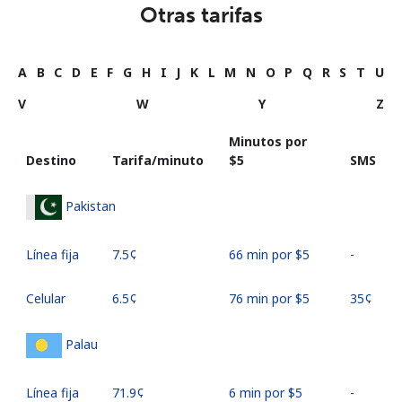
Otras tarifas
A
B
C
D
E
F
G
H
I
J
K
L
M
N
O
P
Q
R
S
T
U
V
W
Y
Z
Minutos por
Destino
Tarifa/minuto
⁦$5⁩
SMS
Pakistan
Línea fija
⁦7.5¢⁩
66 min por ⁦$5⁩
-
Celular
⁦6.5¢⁩
76 min por ⁦$5⁩
⁦35¢⁩
Palau
Línea fija
⁦71.9¢⁩
6 min por ⁦$5⁩
-