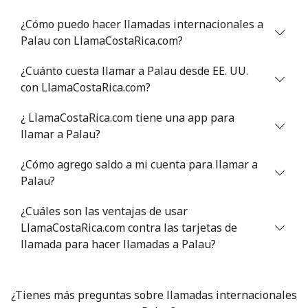
Línea fija
⁦21.5¢⁩
23 min por ⁦$5⁩
-
¿Cómo puedo hacer llamadas internacionales a
Palau con LlamaCostaRica.com?
Celular
⁦13.5¢⁩
37 min por ⁦$5⁩
-
¿Cuánto cuesta llamar a Palau desde EE. UU.
Poland
con LlamaCostaRica.com?
¿ LlamaCostaRica.com tiene una app para
Línea fija
⁦1.5¢⁩
333 min por ⁦$5⁩
-
llamar a Palau?
Celular
⁦1.9¢⁩
263 min por ⁦$5⁩
⁦7¢⁩
¿Cómo agrego saldo a mi cuenta para llamar a
Palau?
Portugal
¿Cuáles son las ventajas de usar
Línea fija
⁦1.5¢⁩
333 min por ⁦$5⁩
-
LlamaCostaRica.com contra las tarjetas de
llamada para hacer llamadas a Palau?
Celular
⁦3.5¢⁩
142 min por ⁦$5⁩
⁦7¢⁩
Puerto Rico
¿Tienes más preguntas sobre llamadas internacionales