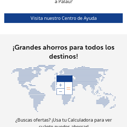
a Palau?
All
⁦1.5¢⁩
333 min por ⁦$5⁩
⁦4¢⁩
country
Visita nuestro Centro de Ayuda
¡Grandes ahorros para todos los
destinos!
¿Buscas ofertas? ¡Usa tu Calculadora para ver
cuánto puedes ahorrar!