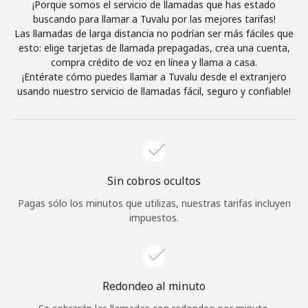
¡Porque somos el servicio de llamadas que has estado
Al abrir una cuenta en este sitio web, estoy de acuerdo con
buscando para llamar a Tuvalu por las mejores tarifas!
estos
Términos y condiciones.
Las llamadas de larga distancia no podrían ser más fáciles que
esto: elige tarjetas de llamada prepagadas, crea una cuenta,
compra crédito de voz en línea y llama a casa.
Únete
¡Entérate cómo puedes llamar a Tuvalu desde el extranjero
usando nuestro servicio de llamadas fácil, seguro y confiable!
¡Hola!
Sin cobros ocultos
Inicia sesión o
REGÍSTRATE →
Pagas sólo los minutos que utilizas, nuestras tarifas incluyen
impuestos.
Redondeo al minuto
¿Olvidaste tu contraseña? →