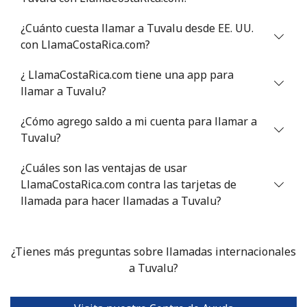
Tunisia
¿Cuánto cuesta llamar a Tuvalu desde EE. UU.
con LlamaCostaRica.com?
Línea fija
⁦104.5¢⁩
4 min por ⁦$5⁩
-
¿ LlamaCostaRica.com tiene una app para
Celular
⁦103.9¢⁩
4 min por ⁦$5⁩
-
llamar a Tuvalu?
¿Cómo agrego saldo a mi cuenta para llamar a
Turkey
Tuvalu?
Línea fija
⁦4.9¢⁩
102 min por ⁦$5⁩
-
¿Cuáles son las ventajas de usar
LlamaCostaRica.com contra las tarjetas de
Celular
⁦29.9¢⁩
16 min por ⁦$5⁩
⁦5¢⁩
llamada para hacer llamadas a Tuvalu?
Turkmenistan
¿Tienes más preguntas sobre llamadas internacionales
Línea fija
⁦29.5¢⁩
a Tuvalu?
16 min por ⁦$5⁩
-
Celular
⁦34.5¢⁩
14 min por ⁦$5⁩
⁦17¢⁩