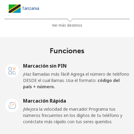
Tanzania
Línea fija
⁦36.5¢⁩
13 min por ⁦$5⁩
-
Ver más destinos
Celular
⁦28.9¢⁩
17 min por ⁦$5⁩
-
Funciones
Thailand
Marcación sin PIN
Línea fija
⁦3.9¢⁩
128 min por ⁦$5⁩
-
¡Haz llamadas más fácil! Agrega el número de teléfono
DESDE el cual llamas. Usa el formato:
código del
Celular
⁦3.9¢⁩
128 min por ⁦$5⁩
⁦5¢⁩
país + número.
Togo
Marcación Rápida
¡Mejora la velocidad de marcado! Programa tus
números frecuentes en los dígitos de tu teléfono y
Línea fija
⁦42.5¢⁩
11 min por ⁦$5⁩
-
conéctate más rápido con tus seres queridos.
Celular
⁦36.5¢⁩
13 min por ⁦$5⁩
⁦5¢⁩