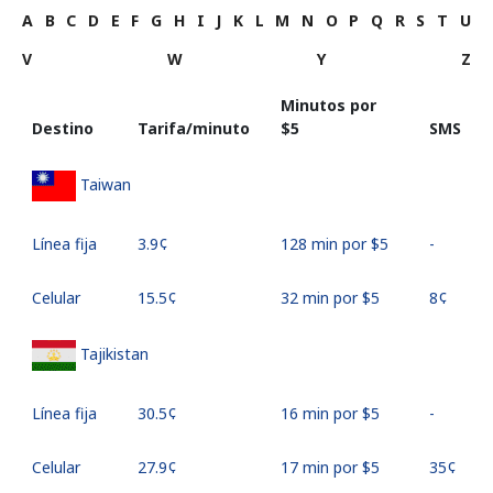
A
B
C
D
E
F
G
H
I
J
K
L
M
N
O
P
Q
R
S
T
U
V
W
Y
Z
Minutos por
Destino
Tarifa/minuto
⁦$5⁩
SMS
Taiwan
Línea fija
⁦3.9¢⁩
128 min por ⁦$5⁩
-
Celular
⁦15.5¢⁩
32 min por ⁦$5⁩
⁦8¢⁩
Tajikistan
Línea fija
⁦30.5¢⁩
16 min por ⁦$5⁩
-
Celular
⁦27.9¢⁩
17 min por ⁦$5⁩
⁦35¢⁩