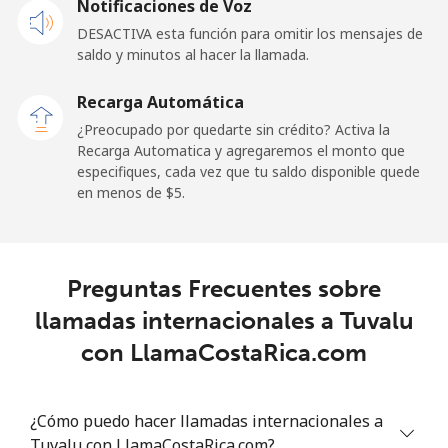
Notificaciones de Voz
DESACTIVA esta función para omitir los mensajes de
Tokelau
saldo y minutos al hacer la llamada.
All
⁦217.5¢⁩
2 min por ⁦$5⁩
-
Recarga Automática
country
¿Preocupado por quedarte sin crédito? Activa la
Recarga Automatica y agregaremos el monto que
Tonga
especifiques, cada vez que tu saldo disponible quede
en menos de ⁦$5⁩.
Línea fija
⁦128.5¢⁩
3 min por ⁦$5⁩
-
Celular
⁦129.9¢⁩
3 min por ⁦$5⁩
⁦5¢⁩
Preguntas Frecuentes sobre
llamadas internacionales a Tuvalu
Trinidad And Tobago
con LlamaCostaRica.com
Línea fija
⁦7.9¢⁩
63 min por ⁦$5⁩
-
¿Cómo puedo hacer llamadas internacionales a
Celular
⁦22.5¢⁩
22 min por ⁦$5⁩
-
Tuvalu con LlamaCostaRica.com?