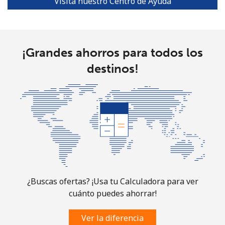
Visita nuestro Centro de Ayuda
Turks And Caicos Islands
Línea fija
⁦31.9¢⁩
15 min por ⁦$5⁩
-
¡Grandes ahorros para todos los
destinos!
Celular
⁦33.9¢⁩
14 min por ⁦$5⁩
-
Tuvalu
All
⁦214.9¢⁩
2 min por ⁦$5⁩
-
country
¿Buscas ofertas? ¡Usa tu Calculadora para ver
cuánto puedes ahorrar!
Ver la diferencia