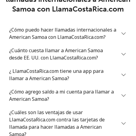
Samoa con LlamaCostaRica.com
Línea fija
⁦33.5¢⁩
14 min por ⁦$5⁩
-
Celular
⁦34.9¢⁩
14 min por ⁦$5⁩
⁦5¢⁩
¿Cómo puedo hacer llamadas internacionales a
American Samoa con LlamaCostaRica.com?
Antigua And Barbuda
¿Cuánto cuesta llamar a American Samoa
Línea fija
⁦33.9¢⁩
14 min por ⁦$5⁩
-
desde EE. UU. con LlamaCostaRica.com?
¿ LlamaCostaRica.com tiene una app para
Celular
⁦33.9¢⁩
14 min por ⁦$5⁩
⁦11¢⁩
llamar a American Samoa?
Argentina
¿Cómo agrego saldo a mi cuenta para llamar a
American Samoa?
Línea fija
⁦1.7¢⁩
294 min por ⁦$5⁩
-
¿Cuáles son las ventajas de usar
Celular
⁦20.5¢⁩
24 min por ⁦$5⁩
⁦14¢⁩
LlamaCostaRica.com contra las tarjetas de
llamada para hacer llamadas a American
Armenia
Samoa?