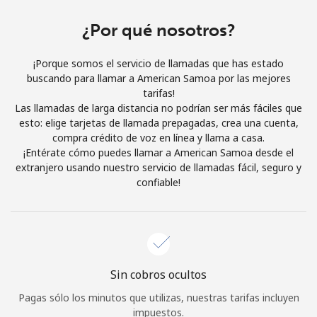
Al abrir una cuenta en este sitio web, estoy de acuerdo con
estos
Términos y condiciones.
¿Por qué nosotros?
¡Porque somos el servicio de llamadas que has estado
Únete
buscando para llamar a American Samoa por las mejores
tarifas!
Las llamadas de larga distancia no podrían ser más fáciles que
esto: elige tarjetas de llamada prepagadas, crea una cuenta,
compra crédito de voz en línea y llama a casa.
¡Hola!
¡Entérate cómo puedes llamar a American Samoa desde el
extranjero usando nuestro servicio de llamadas fácil, seguro y
confiable!
Inicia sesión o
REGÍSTRATE →
Sin cobros ocultos
¿Olvidaste tu contraseña? →
Pagas sólo los minutos que utilizas, nuestras tarifas incluyen
impuestos.