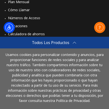
Plan Mensual
Cómo Llamar
Números de Acceso
Aplicaciones
Calculadora de ahorros
Travel eSIM
Todos Los Productos
Comprar
Usamos cookies para personalizar contenido y anuncios, para
Cómo funciona
proporcionar funciones de redes sociales y para analizar
nuestro tráfico. También compartimos información sobre tu
uso de nuestro sitio con colaboradores de redes sociales,
publicidad y analítica que pueden combinarla con otra
Paga con
información que les hayas proporcionado o que hayan
recolectado a partir de tu uso de su servicio. Para más
información sobre nuestras prácticas de privacidad y otras
elecciones o derechos que podrías tener a tu disposición, por
favor consulta nuestra Política de Privacidad.