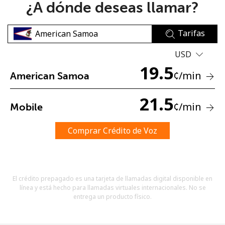
¿A dónde deseas llamar?
Tarifas
USD
19.5
¢
/min
American Samoa
No se ha creado una contraseña
Mínimo 8 caracteres
21.5
¢
/min
Mobile
Una letra mayúscula y una minúscula
Un número
Un caracter especial
Comprar Crédito de Voz
El crédito prepagado es una tarjeta de llamadas digital disponible en
línea y está hecho para llamadas virtuales internacionales. No se
entrega un producto físico.
Mantente en contacto para recibir nuestras mejores
ofertas.