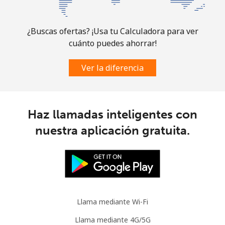
Línea fija
⁦2.2¢⁩
227 min por ⁦$5⁩
-
¿Buscas ofertas? ¡Usa tu Calculadora para ver
Celular
⁦2.8¢⁩
178 min por ⁦$5⁩
-
cuánto puedes ahorrar!
Austria
Ver la diferencia
Línea fija
⁦2.2¢⁩
227 min por ⁦$5⁩
-
Haz llamadas inteligentes con
Celular
⁦3.5¢⁩
142 min por ⁦$5⁩
⁦7¢⁩
nuestra aplicación gratuita.
Azerbaijan
Línea fija
⁦33.5¢⁩
14 min por ⁦$5⁩
-
Celular
⁦40.9¢⁩
12 min por ⁦$5⁩
⁦35¢⁩
Llama mediante Wi-Fi
Llama mediante 4G/5G