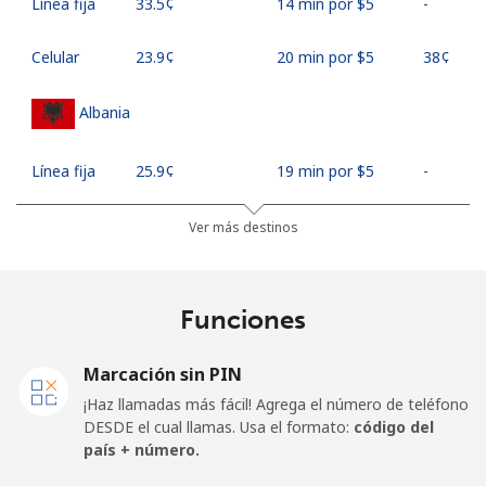
Línea fija
⁦33.5¢⁩
14 min por ⁦$5⁩
-
Celular
⁦23.9¢⁩
20 min por ⁦$5⁩
⁦38¢⁩
Albania
Línea fija
⁦25.9¢⁩
19 min por ⁦$5⁩
-
Celular
⁦48.5¢⁩
10 min por ⁦$5⁩
⁦11¢⁩
Ver más destinos
Algeria
Funciones
Línea fija
⁦10.5¢⁩
47 min por ⁦$5⁩
-
Marcación sin PIN
Celular
⁦98.9¢⁩
5 min por ⁦$5⁩
-
¡Haz llamadas más fácil! Agrega el número de teléfono
DESDE el cual llamas. Usa el formato:
código del
American Samoa
país + número.