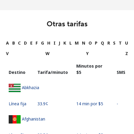
Otras tarifas
A
B
C
D
E
F
G
H
I
J
K
L
M
N
O
P
Q
R
S
T
U
V
W
Y
Z
Minutos por
Destino
Tarifa/minuto
⁦$5⁩
SMS
Abkhazia
Línea fija
⁦33.9¢⁩
14 min por ⁦$5⁩
-
Afghanistan