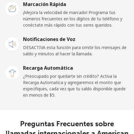
Marcación Rápida
Línea fija
⁦19.5¢⁩
25 min por ⁦$5⁩
-
¡Mejora la velocidad de marcado! Programa tus
números frecuentes en los dígitos de tu teléfono y
Celular
⁦21.5¢⁩
23 min por ⁦$5⁩
-
conéctate más rápido con tus seres queridos.
Andorra
Notificaciones de Voz
DESACTIVA esta función para omitir los mensajes de
Línea fija
⁦9.9¢⁩
50 min por ⁦$5⁩
-
saldo y minutos al hacer la llamada.
Celular
⁦29.9¢⁩
16 min por ⁦$5⁩
⁦11¢⁩
Recarga Automática
¿Preocupado por quedarte sin crédito? Activa la
Angola
Recarga Automatica y agregaremos el monto que
especifiques, cada vez que tu saldo disponible quede
en menos de ⁦$5⁩.
Línea fija
⁦39.9¢⁩
12 min por ⁦$5⁩
-
Celular
⁦56.5¢⁩
8 min por ⁦$5⁩
⁦32¢⁩
Preguntas Frecuentes sobre
Anguilla
llamadas internacionales a American