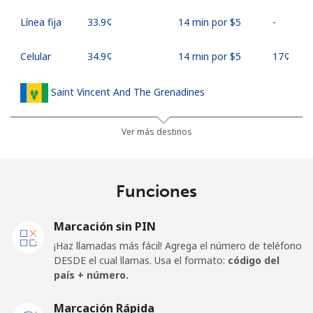
Línea fija
⁦33.9¢⁩
14 min por ⁦$5⁩
-
Celular
⁦34.9¢⁩
14 min por ⁦$5⁩
⁦17¢⁩
Saint Vincent And The Grenadines
Línea fija
⁦30.5¢⁩
16 min por ⁦$5⁩
-
Ver más destinos
Celular
⁦33.9¢⁩
14 min por ⁦$5⁩
-
Funciones
Samoa
Marcación sin PIN
Línea fija
⁦127.5¢⁩
3 min por ⁦$5⁩
-
¡Haz llamadas más fácil! Agrega el número de teléfono
DESDE el cual llamas. Usa el formato:
código del
Celular
⁦133.9¢⁩
3 min por ⁦$5⁩
⁦25¢⁩
país + número.
San Marino
Marcación Rápida