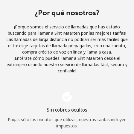
Al abrir una cuenta en este sitio web, estoy de acuerdo con
estos
Términos y condiciones.
¿Por qué nosotros?
¡Porque somos el servicio de llamadas que has estado
Únete
buscando para llamar a Sint Maarten por las mejores tarifas!
Las llamadas de larga distancia no podrían ser más fáciles que
esto: elige tarjetas de llamada prepagadas, crea una cuenta,
compra crédito de voz en línea y llama a casa.
¡Entérate cómo puedes llamar a Sint Maarten desde el
¡Hola!
extranjero usando nuestro servicio de llamadas fácil, seguro y
confiable!
Inicia sesión o
REGÍSTRATE →
Sin cobros ocultos
Pagas sólo los minutos que utilizas, nuestras tarifas incluyen
¿Olvidaste tu contraseña? →
impuestos.