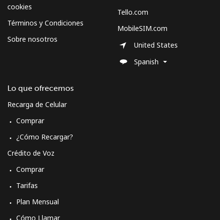
Celular
⁦70.5¢⁩
7 min por ⁦$5⁩
-
cookies
Tello.com
Términos y Condiciones
MobileSIM.com
Spain
Sobre nosotros
United States
Línea fija
⁦1.5¢⁩
333 min por ⁦$5⁩
-
Spanish
Celular
⁦1.5¢⁩
333 min por ⁦$5⁩
⁦7¢⁩
Lo que ofrecemos
Recarga de Celular
Sri Lanka
Comprar
Línea fija
⁦28.5¢⁩
17 min por ⁦$5⁩
-
¿Cómo Recargar?
Crédito de Voz
Celular
⁦24.5¢⁩
20 min por ⁦$5⁩
-
Comprar
St Helena
Tarifas
Plan Mensual
All
⁦283.5¢⁩
1 min por ⁦$5⁩
-
Cómo Llamar
country