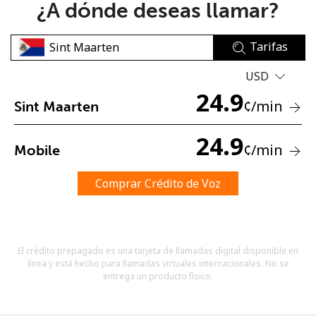
¿A dónde deseas llamar?
Tarifas
USD
24.9
¢
/min
Sint Maarten
No se ha creado una contraseña
Mínimo 8 caracteres
24.9
¢
/min
Mobile
Una letra mayúscula y una minúscula
Un número
Un caracter especial
Comprar Crédito de Voz
El crédito prepagado es una tarjeta de llamadas digital disponible en
línea y está hecho para llamadas virtuales internacionales. No se
entrega un producto físico.
Mantente en contacto para recibir nuestras mejores
ofertas.