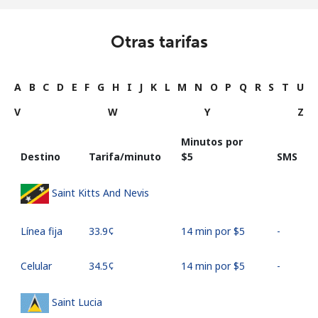
Otras tarifas
A
B
C
D
E
F
G
H
I
J
K
L
M
N
O
P
Q
R
S
T
U
V
W
Y
Z
Minutos por
Destino
Tarifa/minuto
⁦$5⁩
SMS
Saint Kitts And Nevis
Línea fija
⁦33.9¢⁩
14 min por ⁦$5⁩
-
Celular
⁦34.5¢⁩
14 min por ⁦$5⁩
-
Saint Lucia