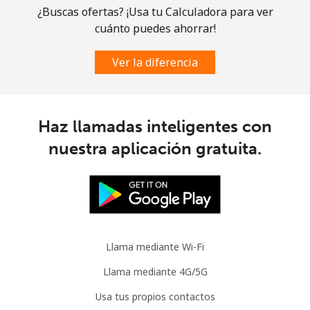
Línea fija
⁦1.5¢⁩
333 min por ⁦$5⁩
-
¿Buscas ofertas? ¡Usa tu Calculadora para ver
cuánto puedes ahorrar!
Celular
⁦3.5¢⁩
142 min por ⁦$5⁩
⁦9¢⁩
Ver la diferencia
Slovenia
Línea fija
⁦34.5¢⁩
14 min por ⁦$5⁩
-
Haz llamadas inteligentes con
nuestra aplicación gratuita.
Celular
⁦55.5¢⁩
9 min por ⁦$5⁩
-
Solomon Islands
All
⁦163.9¢⁩
3 min por ⁦$5⁩
-
country
Llama mediante Wi-Fi
Somalia
Llama mediante 4G/5G
Usa tus propios contactos
Línea fija
⁦57.5¢⁩
8 min por ⁦$5⁩
-