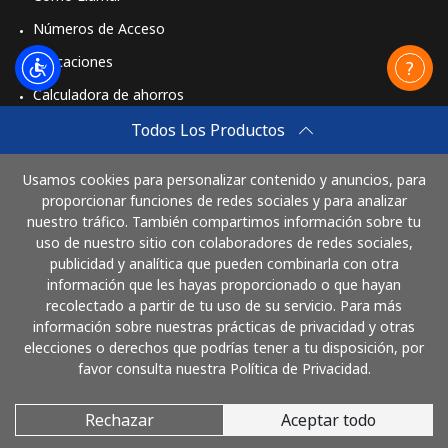
Números de Acceso
St Pierre And Miquelon
Aplicaciones
Calculadora de ahorros
Línea fija
⁦53.9¢⁩
9 min por ⁦$5⁩
-
Travel eSIM
Todos Los Productos
Celular
⁦54.5¢⁩
9 min por ⁦$5⁩
-
Comprar
Usamos cookies para personalizar contenido y anuncios, para
Cómo funciona
proporcionar funciones de redes sociales y para analizar
Sudan
nuestro tráfico. También compartimos información sobre tu
uso de nuestro sitio con colaboradores de redes sociales,
Línea fija
⁦47.9¢⁩
10 min por ⁦$5⁩
-
publicidad y analítica que pueden combinarla con otra
Paga con
información que les hayas proporcionado o que hayan
Celular
⁦44.5¢⁩
11 min por ⁦$5⁩
⁦35¢⁩
recolectado a partir de tu uso de su servicio. Para más
información sobre nuestras prácticas de privacidad y otras
elecciones o derechos que podrías tener a tu disposición, por
Suriname
favor consulta nuestra Política de Privacidad.
Línea fija
⁦44.5¢⁩
11 min por ⁦$5⁩
-
Rechazar
Aceptar todo
© 2026 LlamaCostaRica