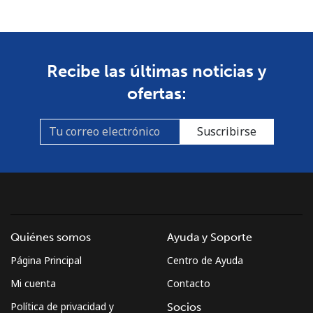
Celular
⁦53.9¢⁩
9 min por ⁦$5⁩
-
South Africa
Recibe las últimas noticias y
ofertas:
Línea fija
⁦12.5¢⁩
40 min por ⁦$5⁩
-
Suscribirse
Celular
⁦10.5¢⁩
47 min por ⁦$5⁩
⁦7¢⁩
South Korea
Línea fija
⁦4.9¢⁩
102 min por ⁦$5⁩
-
Quiénes somos
Ayuda y Soporte
Celular
⁦3.5¢⁩
142 min por ⁦$5⁩
⁦7¢⁩
Página Principal
Centro de Ayuda
South Sudan
Mi cuenta
Contacto
Política de privacidad y
Socios