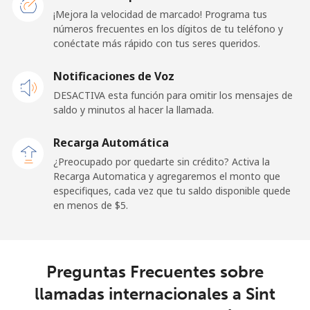
¡Mejora la velocidad de marcado! Programa tus
números frecuentes en los dígitos de tu teléfono y
Línea fija
⁦24.5¢⁩
20 min por ⁦$5⁩
-
conéctate más rápido con tus seres queridos.
Celular
⁦23.5¢⁩
21 min por ⁦$5⁩
-
Notificaciones de Voz
DESACTIVA esta función para omitir los mensajes de
Sao Tome And Principe
saldo y minutos al hacer la llamada.
All
⁦214.9¢⁩
2 min por ⁦$5⁩
-
Recarga Automática
country
¿Preocupado por quedarte sin crédito? Activa la
Recarga Automatica y agregaremos el monto que
Saudi Arabia
especifiques, cada vez que tu saldo disponible quede
en menos de ⁦$5⁩.
Línea fija
⁦14.9¢⁩
33 min por ⁦$5⁩
-
Celular
⁦22.9¢⁩
21 min por ⁦$5⁩
-
Preguntas Frecuentes sobre
llamadas internacionales a Sint
Senegal