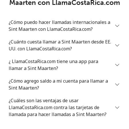
Maarten con LlamaCostaRica.com
Línea fija
⁦46.9¢⁩
10 min por ⁦$5⁩
-
¿Cómo puedo hacer llamadas internacionales a
Celular
⁦40.9¢⁩
12 min por ⁦$5⁩
⁦27¢⁩
Sint Maarten con LlamaCostaRica.com?
Serbia
¿Cuánto cuesta llamar a Sint Maarten desde EE.
UU. con LlamaCostaRica.com?
Línea fija
⁦24.5¢⁩
20 min por ⁦$5⁩
-
¿ LlamaCostaRica.com tiene una app para
Celular
⁦55.5¢⁩
9 min por ⁦$5⁩
-
llamar a Sint Maarten?
¿Cómo agrego saldo a mi cuenta para llamar a
Seychelles
Sint Maarten?
Línea fija
⁦89.5¢⁩
5 min por ⁦$5⁩
-
¿Cuáles son las ventajas de usar
LlamaCostaRica.com contra las tarjetas de
Celular
⁦87.5¢⁩
5 min por ⁦$5⁩
-
llamada para hacer llamadas a Sint Maarten?
Sierra Leone