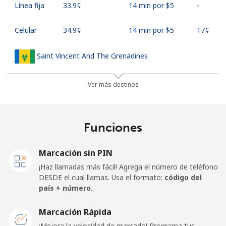
Línea fija
⁦33.9¢⁩
14 min por ⁦$5⁩
-
Celular
⁦34.9¢⁩
14 min por ⁦$5⁩
⁦17¢⁩
Saint Vincent And The Grenadines
Línea fija
⁦30.5¢⁩
16 min por ⁦$5⁩
-
Ver más destinos
Celular
⁦33.9¢⁩
14 min por ⁦$5⁩
-
Funciones
Samoa
Marcación sin PIN
Línea fija
⁦127.5¢⁩
3 min por ⁦$5⁩
-
¡Haz llamadas más fácil! Agrega el número de teléfono
DESDE el cual llamas. Usa el formato:
código del
Celular
⁦133.9¢⁩
3 min por ⁦$5⁩
⁦25¢⁩
país + número.
San Marino
Marcación Rápida
¡Mejora la velocidad de marcado! Programa tus