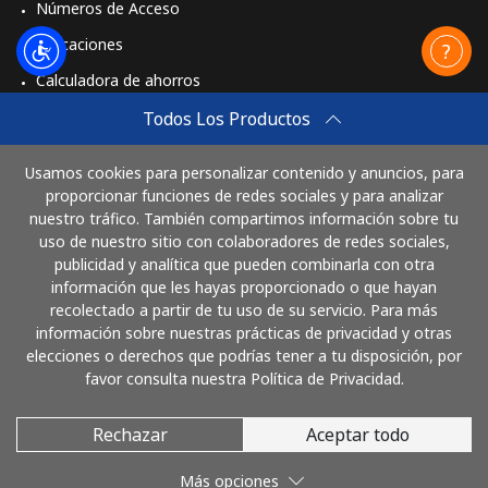
Números de Acceso
St Pierre And Miquelon
Aplicaciones
Calculadora de ahorros
Línea fija
⁦53.9¢⁩
9 min por ⁦$5⁩
-
Travel eSIM
Todos Los Productos
Celular
⁦54.5¢⁩
9 min por ⁦$5⁩
-
Comprar
Usamos cookies para personalizar contenido y anuncios, para
Cómo funciona
proporcionar funciones de redes sociales y para analizar
Sudan
nuestro tráfico. También compartimos información sobre tu
uso de nuestro sitio con colaboradores de redes sociales,
Línea fija
⁦47.9¢⁩
10 min por ⁦$5⁩
-
publicidad y analítica que pueden combinarla con otra
Paga con
información que les hayas proporcionado o que hayan
Celular
⁦44.5¢⁩
11 min por ⁦$5⁩
⁦35¢⁩
recolectado a partir de tu uso de su servicio. Para más
información sobre nuestras prácticas de privacidad y otras
elecciones o derechos que podrías tener a tu disposición, por
Suriname
favor consulta nuestra Política de Privacidad.
Línea fija
⁦44.5¢⁩
11 min por ⁦$5⁩
-
Rechazar
Aceptar todo
© 2026 LlamaCostaRica
Celular
⁦46.5¢⁩
10 min por ⁦$5⁩
-
Más opciones