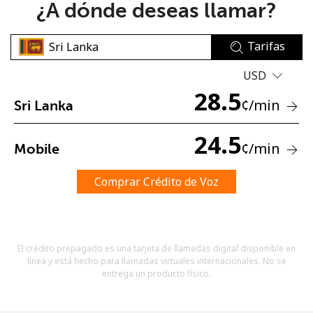
¿A dónde deseas llamar?
Tarifas
USD
28.5
¢
/min
Sri Lanka
No se ha creado una contraseña
Mínimo 8 caracteres
24.5
¢
/min
Mobile
Una letra mayúscula y una minúscula
Un número
Un caracter especial
Comprar Crédito de Voz
El crédito prepagado es una tarjeta de llamadas digital disponible en
línea y está hecho para llamadas virtuales internacionales. No se
entrega un producto físico.
Mantente en contacto para recibir nuestras mejores
ofertas.