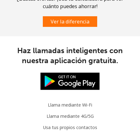
cuánto puedes ahorrar!
Celular
⁦3.5¢⁩
142 min por ⁦$5⁩
⁦9¢⁩
Ver la diferencia
Slovenia
Línea fija
⁦34.5¢⁩
14 min por ⁦$5⁩
-
Haz llamadas inteligentes con
nuestra aplicación gratuita.
Celular
⁦55.5¢⁩
9 min por ⁦$5⁩
-
Solomon Islands
All
⁦163.9¢⁩
3 min por ⁦$5⁩
-
country
Llama mediante Wi-Fi
Somalia
Llama mediante 4G/5G
Usa tus propios contactos
Línea fija
⁦57.5¢⁩
8 min por ⁦$5⁩
-