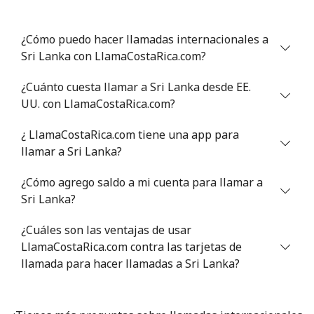
Línea fija
⁦46.9¢⁩
10 min por ⁦$5⁩
-
¿Cómo puedo hacer llamadas internacionales a
Celular
⁦40.9¢⁩
12 min por ⁦$5⁩
⁦27¢⁩
Sri Lanka con LlamaCostaRica.com?
Serbia
¿Cuánto cuesta llamar a Sri Lanka desde EE.
UU. con LlamaCostaRica.com?
Línea fija
⁦24.5¢⁩
20 min por ⁦$5⁩
-
¿ LlamaCostaRica.com tiene una app para
Celular
⁦55.5¢⁩
9 min por ⁦$5⁩
-
llamar a Sri Lanka?
¿Cómo agrego saldo a mi cuenta para llamar a
Seychelles
Sri Lanka?
Línea fija
⁦89.5¢⁩
5 min por ⁦$5⁩
-
¿Cuáles son las ventajas de usar
LlamaCostaRica.com contra las tarjetas de
Celular
⁦87.5¢⁩
5 min por ⁦$5⁩
-
llamada para hacer llamadas a Sri Lanka?
Sierra Leone