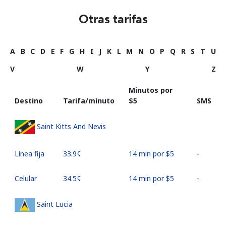
Otras tarifas
A
B
C
D
E
F
G
H
I
J
K
L
M
N
O
P
Q
R
S
T
U
V
W
Y
Z
Minutos por
Destino
Tarifa/minuto
⁦$5⁩
SMS
Saint Kitts And Nevis
Línea fija
⁦33.9¢⁩
14 min por ⁦$5⁩
-
Celular
⁦34.5¢⁩
14 min por ⁦$5⁩
-
Saint Lucia