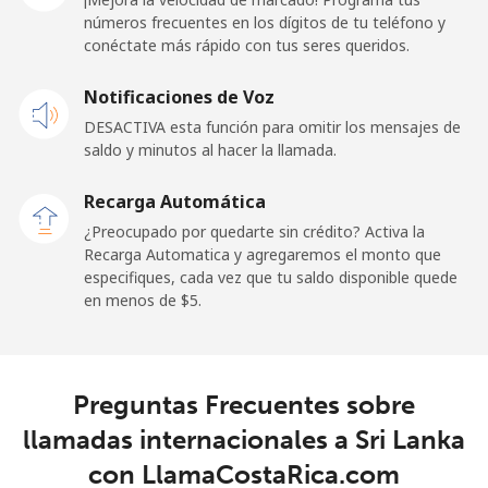
números frecuentes en los dígitos de tu teléfono y
Línea fija
⁦24.5¢⁩
20 min por ⁦$5⁩
-
conéctate más rápido con tus seres queridos.
Celular
⁦23.5¢⁩
21 min por ⁦$5⁩
-
Notificaciones de Voz
DESACTIVA esta función para omitir los mensajes de
Sao Tome And Principe
saldo y minutos al hacer la llamada.
All
⁦214.9¢⁩
2 min por ⁦$5⁩
-
Recarga Automática
country
¿Preocupado por quedarte sin crédito? Activa la
Recarga Automatica y agregaremos el monto que
Saudi Arabia
especifiques, cada vez que tu saldo disponible quede
en menos de ⁦$5⁩.
Línea fija
⁦14.9¢⁩
33 min por ⁦$5⁩
-
Celular
⁦22.9¢⁩
21 min por ⁦$5⁩
-
Preguntas Frecuentes sobre
llamadas internacionales a Sri Lanka
Senegal
con LlamaCostaRica.com