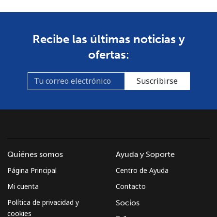
Celular
⁦53.9¢⁩
9 min por ⁦$5⁩
-
South Africa
Recibe las últimas noticias y
ofertas:
Línea fija
⁦12.5¢⁩
40 min por ⁦$5⁩
-
Suscribirse
Celular
⁦10.5¢⁩
47 min por ⁦$5⁩
⁦7¢⁩
South Korea
Línea fija
⁦4.9¢⁩
102 min por ⁦$5⁩
-
Quiénes somos
Ayuda y Soporte
Celular
⁦3.5¢⁩
142 min por ⁦$5⁩
⁦7¢⁩
Página Principal
Centro de Ayuda
South Sudan
Mi cuenta
Contacto
Política de privacidad y
Socios
Celular
⁦70.5¢⁩
7 min por ⁦$5⁩
-
cookies