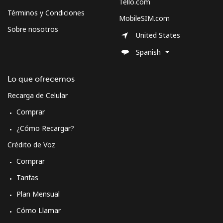
Tello.com
Términos y Condiciones
MobileSIM.com
Spain
Sobre nosotros
United States
Línea fija
⁦1.5¢⁩
333 min por ⁦$5⁩
-
Spanish
Celular
⁦1.5¢⁩
333 min por ⁦$5⁩
⁦7¢⁩
Lo que ofrecemos
Recarga de Celular
Sri Lanka
Comprar
Línea fija
⁦28.5¢⁩
17 min por ⁦$5⁩
-
¿Cómo Recargar?
Crédito de Voz
Celular
⁦24.5¢⁩
20 min por ⁦$5⁩
-
Comprar
St Helena
Tarifas
Plan Mensual
All
⁦283.5¢⁩
1 min por ⁦$5⁩
-
Cómo Llamar
country