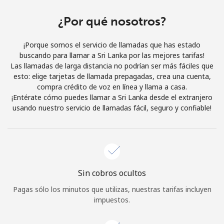
Al abrir una cuenta en este sitio web, estoy de acuerdo con
estos
Términos y condiciones.
¿Por qué nosotros?
¡Porque somos el servicio de llamadas que has estado
Únete
buscando para llamar a Sri Lanka por las mejores tarifas!
Las llamadas de larga distancia no podrían ser más fáciles que
esto: elige tarjetas de llamada prepagadas, crea una cuenta,
compra crédito de voz en línea y llama a casa.
¡Entérate cómo puedes llamar a Sri Lanka desde el extranjero
¡Hola!
usando nuestro servicio de llamadas fácil, seguro y confiable!
Inicia sesión o
REGÍSTRATE →
Sin cobros ocultos
Pagas sólo los minutos que utilizas, nuestras tarifas incluyen
impuestos.
¿Olvidaste tu contraseña? →