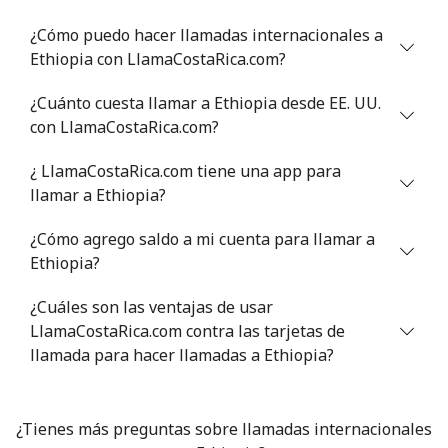
⁦$5⁩
¿Cómo puedo hacer llamadas internacionales a
Ethiopia con LlamaCostaRica.com?
Estonia
¿Cuánto cuesta llamar a Ethiopia desde EE. UU.
Línea fija
⁦1.5¢⁩
333 min por
-
con LlamaCostaRica.com?
⁦$5⁩
¿ LlamaCostaRica.com tiene una app para
Celular
⁦48.5¢⁩
10 min por
⁦8¢⁩
llamar a Ethiopia?
⁦$5⁩
¿Cómo agrego saldo a mi cuenta para llamar a
Ethiopia?
Eswatini
¿Cuáles son las ventajas de usar
Línea fija
⁦25.9¢⁩
19 min por
-
LlamaCostaRica.com contra las tarjetas de
⁦$5⁩
llamada para hacer llamadas a Ethiopia?
Celular
⁦20.5¢⁩
24 min por
⁦38¢⁩
⁦$5⁩
¿Tienes más preguntas sobre llamadas internacionales