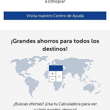
a Ethiopia?
Ethiopia
Visita nuestro Centro de Ayuda
Línea fija
⁦31.5¢⁩
15 min por
-
⁦$5⁩
Celular
⁦29.9¢⁩
16 min por
-
⁦$5⁩
¡Grandes ahorros para todos los
destinos!
¿Buscas ofertas? ¡Usa tu Calculadora para ver
cuánto puedes ahorrar!