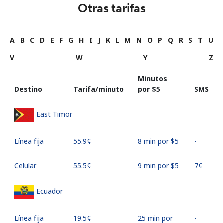
Otras tarifas
A
B
C
D
E
F
G
H
I
J
K
L
M
N
O
P
Q
R
S
T
U
V
W
Y
Z
Minutos
Destino
Tarifa/minuto
por ⁦$5⁩
SMS
East Timor
Línea fija
⁦55.9¢⁩
8 min por ⁦$5⁩
-
Celular
⁦55.5¢⁩
9 min por ⁦$5⁩
⁦7¢⁩
Ecuador
Línea fija
⁦19.5¢⁩
25 min por
-