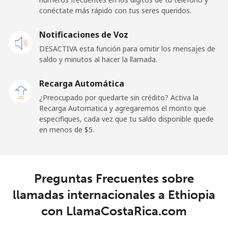
Línea fija
⁦22.9¢⁩
21 min por
-
conéctate más rápido con tus seres queridos.
⁦$5⁩
Notificaciones de Voz
Claro
⁦11.9¢⁩
42 min por
-
Landlines
⁦$5⁩
DESACTIVA esta función para omitir los mensajes de
saldo y minutos al hacer la llamada.
Celular
⁦17.9¢⁩
27 min por
⁦11¢⁩
Recarga Automática
⁦$5⁩
¿Preocupado por quedarte sin crédito? Activa la
Recarga Automatica y agregaremos el monto que
Equatorial Guinea
especifiques, cada vez que tu saldo disponible quede
en menos de ⁦$5⁩.
All country
⁦72.9¢⁩
6 min por ⁦$5⁩
-
Eritrea
Preguntas Frecuentes sobre
Línea fija
⁦32.9¢⁩
15 min por
-
llamadas internacionales a Ethiopia
⁦$5⁩
con LlamaCostaRica.com
Celular
⁦32.9¢⁩
15 min por
⁦8¢⁩