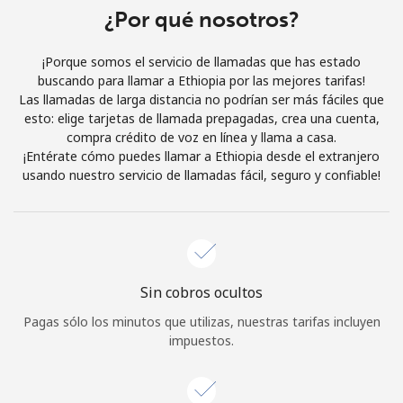
Al abrir una cuenta en este sitio web, estoy de acuerdo con
¿Por qué nosotros?
estos
Términos y condiciones.
¡Porque somos el servicio de llamadas que has estado
buscando para llamar a Ethiopia por las mejores tarifas!
Únete
Las llamadas de larga distancia no podrían ser más fáciles que
esto: elige tarjetas de llamada prepagadas, crea una cuenta,
compra crédito de voz en línea y llama a casa.
¡Entérate cómo puedes llamar a Ethiopia desde el extranjero
usando nuestro servicio de llamadas fácil, seguro y confiable!
¡Hola!
Inicia sesión o
REGÍSTRATE →
Sin cobros ocultos
Pagas sólo los minutos que utilizas, nuestras tarifas incluyen
impuestos.
¿Olvidaste tu contraseña? →