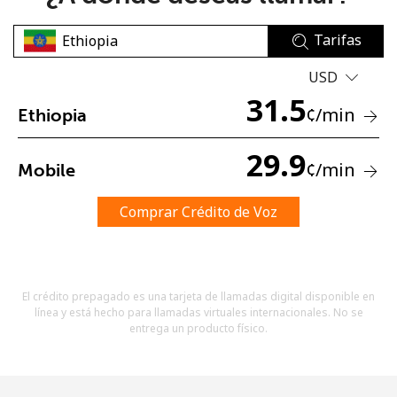
Tarifas
USD
31.5
¢
/min
Ethiopia
No se ha creado una contraseña
29.9
¢
/min
Mobile
Mínimo 8 caracteres
Una letra mayúscula y una minúscula
Un número
Comprar Crédito de Voz
Un caracter especial
El crédito prepagado es una tarjeta de llamadas digital disponible en
línea y está hecho para llamadas virtuales internacionales. No se
entrega un producto físico.
Mantente en contacto para recibir nuestras mejores
ofertas.