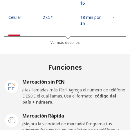
⁦$5⁩
Celular
⁦27.5¢⁩
18 min por
-
⁦$5⁩
Egypt
Ver más destinos
Línea fija
⁦13.9¢⁩
35 min por
-
⁦$5⁩
Funciones
Celular
⁦19.5¢⁩
25 min por
-
⁦$5⁩
Marcación sin PIN
¡Haz llamadas más fácil! Agrega el número de teléfono
Mobile -
⁦15.9¢⁩
31 min por
-
DESDE el cual llamas. Usa el formato:
código del
Etisalat
⁦$5⁩
país + número.
El Salvador
Marcación Rápida
¡Mejora la velocidad de marcado! Programa tus
números frecuentes en los dígitos de tu teléfono y