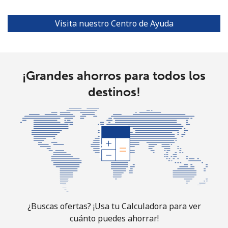
All
⁦3¢⁩
166 min por ⁦$5⁩
-
Visita nuestro Centro de Ayuda
country
Cocos Islands
¡Grandes ahorros para todos los
All
⁦3¢⁩
166 min por ⁦$5⁩
-
destinos!
country
Colombia
Línea fija
⁦1.6¢⁩
312 min por ⁦$5⁩
-
Celular
⁦1.5¢⁩
333 min por ⁦$5⁩
⁦7¢⁩
Comoros
¿Buscas ofertas? ¡Usa tu Calculadora para ver
cuánto puedes ahorrar!
Línea fija
⁦76.9¢⁩
6 min por ⁦$5⁩
-