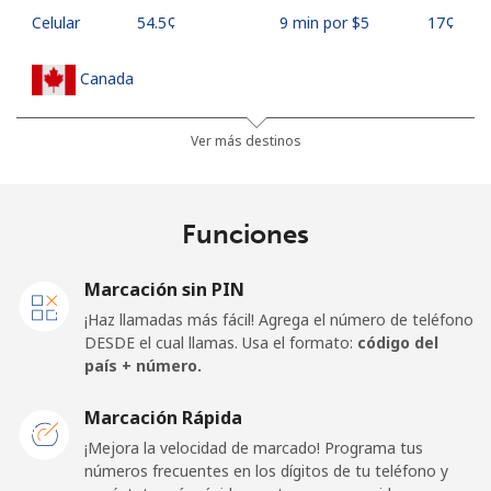
Celular
⁦54.5¢⁩
9 min por ⁦$5⁩
⁦17¢⁩
Canada
All
⁦1.5¢⁩
333 min por ⁦$5⁩
⁦15¢⁩
Ver más destinos
country
Cape Verde
Funciones
Línea fija
⁦33.9¢⁩
14 min por ⁦$5⁩
-
Marcación sin PIN
¡Haz llamadas más fácil! Agrega el número de teléfono
Celular
⁦39.5¢⁩
12 min por ⁦$5⁩
⁦16¢⁩
DESDE el cual llamas. Usa el formato:
código del
país + número.
Caribbean Netherlands
Marcación Rápida
Línea fija
⁦23.5¢⁩
21 min por ⁦$5⁩
-
¡Mejora la velocidad de marcado! Programa tus
números frecuentes en los dígitos de tu teléfono y