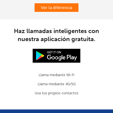
Ver la diferencia
Celular
⁦78.5¢⁩
6 min por ⁦$5⁩
⁦5¢⁩
Congo
Haz llamadas inteligentes con
Línea fija
⁦80.9¢⁩
6 min por ⁦$5⁩
-
nuestra aplicación gratuita.
Celular
⁦74.9¢⁩
6 min por ⁦$5⁩
⁦13¢⁩
Cook Islands
Llama mediante Wi-Fi
Línea fija
⁦137.9¢⁩
3 min por ⁦$5⁩
-
Llama mediante 4G/5G
Celular
⁦137.9¢⁩
3 min por ⁦$5⁩
⁦5¢⁩
Usa tus propios contactos
Costa Rica