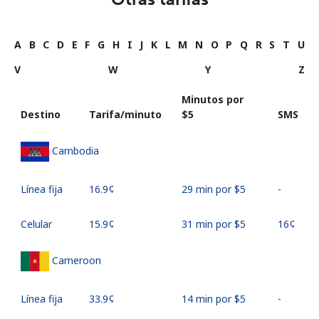
A
B
C
D
E
F
G
H
I
J
K
L
M
N
O
P
Q
R
S
T
U
V
W
Y
Z
Minutos por
Destino
Tarifa/minuto
⁦$5⁩
SMS
Cambodia
Línea fija
⁦16.9¢⁩
29 min por ⁦$5⁩
-
Celular
⁦15.9¢⁩
31 min por ⁦$5⁩
⁦16¢⁩
Cameroon
Línea fija
⁦33.9¢⁩
14 min por ⁦$5⁩
-