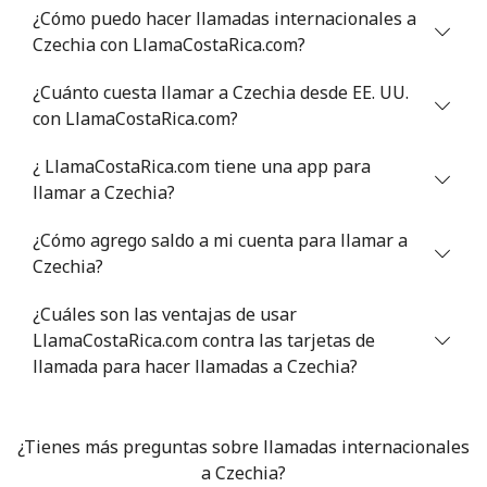
¿Cómo puedo hacer llamadas internacionales a
Celular
⁦71.5¢⁩
6 min por ⁦$5⁩
⁦16¢⁩
Czechia con LlamaCostaRica.com?
Chile
¿Cuánto cuesta llamar a Czechia desde EE. UU.
con LlamaCostaRica.com?
Línea fija
⁦4.5¢⁩
111 min por ⁦$5⁩
-
¿ LlamaCostaRica.com tiene una app para
Celular
⁦1.6¢⁩
312 min por ⁦$5⁩
⁦8¢⁩
llamar a Czechia?
¿Cómo agrego saldo a mi cuenta para llamar a
Santiago
⁦1.7¢⁩
294 min por ⁦$5⁩
-
Czechia?
China
¿Cuáles son las ventajas de usar
LlamaCostaRica.com contra las tarjetas de
Línea fija
⁦4.9¢⁩
102 min por ⁦$5⁩
-
llamada para hacer llamadas a Czechia?
Celular
⁦4.9¢⁩
102 min por ⁦$5⁩
-
¿Tienes más preguntas sobre llamadas internacionales
Christmas Island
a Czechia?