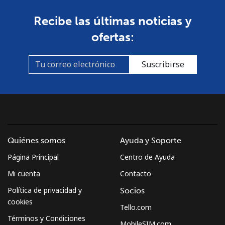
Línea fija
⁦1.9¢⁩
263 min por ⁦$5⁩
-
Recibe las últimas noticias y
Celular
⁦5.9¢⁩
84 min por ⁦$5⁩
⁦7¢⁩
ofertas:
Croatia
Suscribirse
Línea fija
⁦1.5¢⁩
333 min por ⁦$5⁩
-
Celular
⁦3.5¢⁩
142 min por ⁦$5⁩
⁦13¢⁩
Cuba
Quiénes somos
Ayuda y Soporte
Página Principal
Centro de Ayuda
Línea fija
⁦77.9¢⁩
6 min por ⁦$5⁩
-
Mi cuenta
Contacto
Celular
⁦79.9¢⁩
6 min por ⁦$5⁩
⁦8¢⁩
Política de privacidad y
Socios
cookies
Tello.com
Curacao
Términos y Condiciones
MobileSIM.com