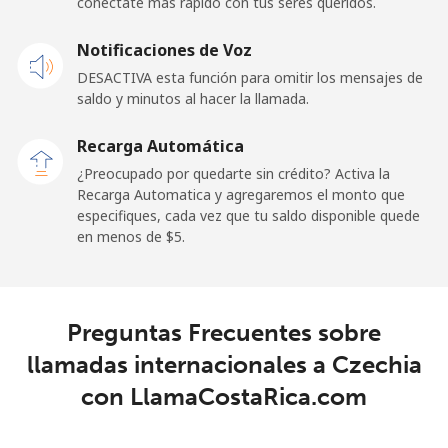
conéctate más rápido con tus seres queridos.
Celular
⁦25.5¢⁩
19 min por ⁦$5⁩
⁦15¢⁩
Notificaciones de Voz
Cayman Islands
DESACTIVA esta función para omitir los mensajes de
saldo y minutos al hacer la llamada.
Línea fija
⁦19.9¢⁩
25 min por ⁦$5⁩
-
Recarga Automática
Celular
⁦27.5¢⁩
18 min por ⁦$5⁩
-
¿Preocupado por quedarte sin crédito? Activa la
Recarga Automatica y agregaremos el monto que
Central African Republic
especifiques, cada vez que tu saldo disponible quede
en menos de ⁦$5⁩.
Línea fija
⁦88.5¢⁩
5 min por ⁦$5⁩
-
Celular
⁦73.9¢⁩
6 min por ⁦$5⁩
-
Preguntas Frecuentes sobre
llamadas internacionales a Czechia
Chad
con LlamaCostaRica.com
Línea fija
⁦78.9¢⁩
6 min por ⁦$5⁩
-