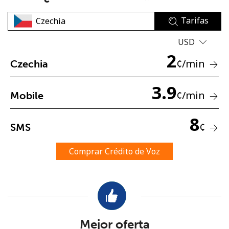
Tarifas
USD
2
¢
/min
Czechia
No se ha creado una contraseña
3.9
¢
/min
Mobile
Mínimo 8 caracteres
Una letra mayúscula y una minúscula
8
Un número
¢
SMS
Un caracter especial
Comprar Crédito de Voz
Mantente en contacto para recibir nuestras mejores
ofertas.
Mejor oferta