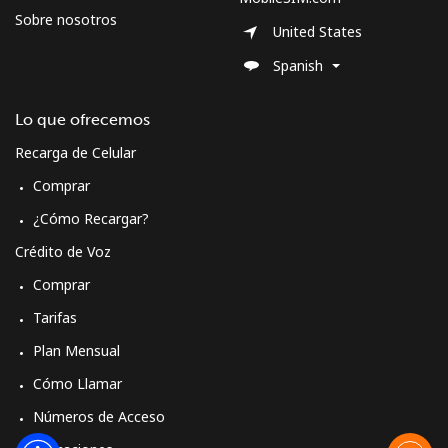
Sobre nosotros
Línea fija
⁦21.5¢⁩
23 min por ⁦$5⁩
-
United States
Spanish
Celular
⁦23.5¢⁩
21 min por ⁦$5⁩
-
Lo que ofrecemos
Cyprus
Recarga de Celular
Línea fija
⁦14.5¢⁩
34 min por ⁦$5⁩
-
Comprar
¿Cómo Recargar?
Celular
⁦10.5¢⁩
47 min por ⁦$5⁩
⁦5¢⁩
Crédito de Voz
Czechia
Comprar
Tarifas
Línea fija
⁦2¢⁩
250 min por ⁦$5⁩
-
Plan Mensual
Celular
⁦3.9¢⁩
128 min por ⁦$5⁩
⁦8¢⁩
Cómo Llamar
Números de Acceso